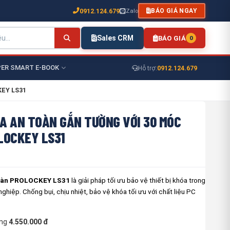
0912.124.679
Zalo
BÁO GIÁ NGAY
Sales CRM
BÁO GIÁ
0
ER SMART E-BOOK
0912.124.679
Hỗ trợ:
KEY LS31
A AN TOÀN GẮN TƯỜNG VỚI 30 MÓC
LOCKEY LS31
toàn PROLOCKEY LS31
là giải pháp tối ưu bảo vệ thiết bị khóa trong
ghiệp. Chống bụi, chịu nhiệt, bảo vệ khóa tối ưu với chất liệu PC
ng
4.550.000 đ