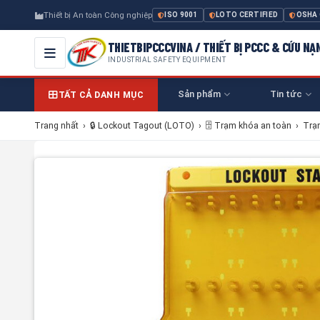
Thiết bị An toàn Công nghiệp
ISO 9001
LOTO CERTIFIED
OSHA
THIETBIPCCCVINA / THIẾT BỊ PCCC & CỨU NẠ
INDUSTRIAL SAFETY EQUIPMENT
Sản phẩm
Tin tức
TẤT CẢ DANH MỤC
Trang nhất
›
🔒 Lockout Tagout (LOTO)
›
🗄 Trạm khóa an toàn
›
Trạ