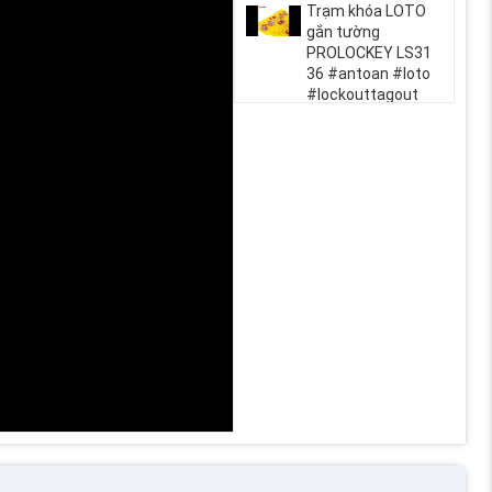
Trạm khóa LOTO
gắn tường
PROLOCKEY LS31
36 #antoan #loto
#lockouttagout
#baotri