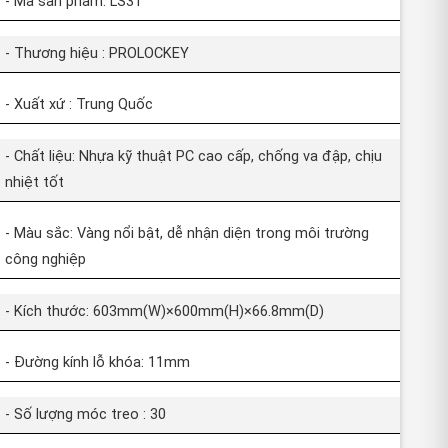
- Mã sản phẩm: LS31
- Thương hiệu : PROLOCKEY
- Xuất xứ : Trung Quốc
- Chất liệu: Nhựa kỹ thuật PC cao cấp, chống va đập, chịu
nhiệt tốt
- Màu sắc: Vàng nổi bật, dễ nhận diện trong môi trường
công nghiệp
- Kích thước: 603mm(W)×600mm(H)×66.8mm(D)
- Đường kính lỗ khóa: 11mm
- Số lượng móc treo : 30