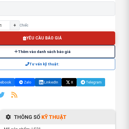
+
Chiếc
YÊU CẦU BÁO GIÁ
Thêm vào danh sách báo giá
Tư vấn kỹ thuật:
cebook
Zalo
LinkedIn
X
Telegram
THÔNG SỐ
KỸ THUẬT