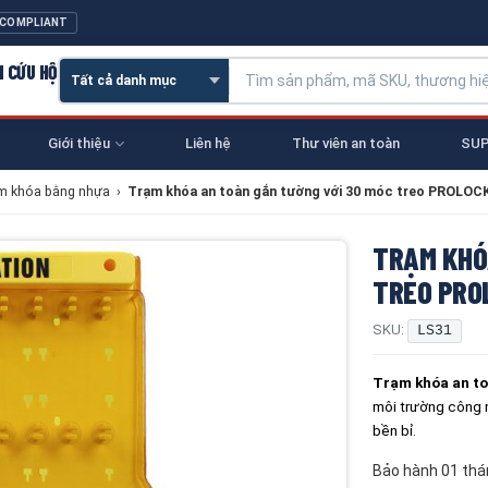
 COMPLIANT
N CỨU HỘ
Giới thiệu
Liên hệ
Thư viên an toàn
SUP
m khóa bằng nhựa
›
Trạm khóa an toàn gắn tường với 30 móc treo PROLOC
TRẠM KHÓ
TREO PRO
SKU:
LS31
Trạm khóa an 
môi trường công n
bền bỉ.
Bảo hành 01 thá