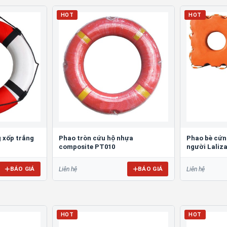
HOT
HOT
 xốp trắng
Phao tròn cứu hộ nhựa
Phao bè cứng
composite PT010
người Laliza
BÁO GIÁ
BÁO GIÁ
Liên hệ
Liên hệ
HOT
HOT