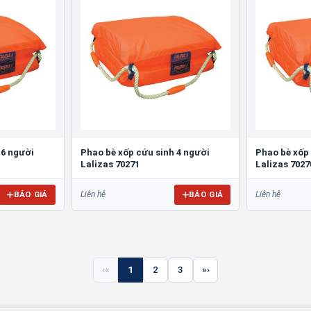
 6 người
Phao bè xốp cứu sinh 4 người
Phao bè xốp 
Lalizas 70271
Lalizas 7027
BÁO GIÁ
BÁO GIÁ
Liên hệ
Liên hệ
«
1
2
3
»