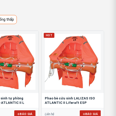
ống thấp
HOT
 sinh tự phồng
Phao bè cứu sinh LALIZAS ISO
 ATLANTIC II L
ATLANTIC II Liferaft ESP
BÁO GIÁ
BÁO GIÁ
Liên hệ