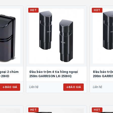
HOT
HOT
goại 2 chùm
Đầu báo trộm 4 tia hồng ngoại
Đầu báo trộ
K-20HD
250m GARRISON LK-250HQ
200m GARRI
BÁO GIÁ
BÁO GIÁ
Liên hệ
Liên hệ
HOT
HOT