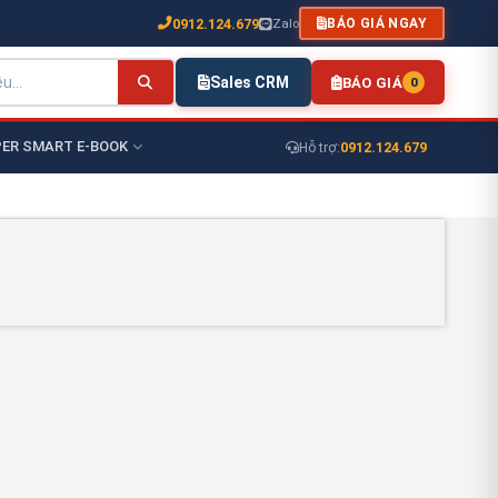
0912.124.679
Zalo
BÁO GIÁ NGAY
Sales CRM
BÁO GIÁ
0
ER SMART E-BOOK
0912.124.679
Hỗ trợ: