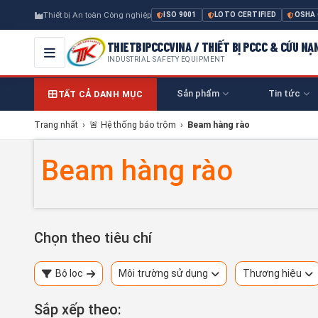
Thiết bị An toàn Công nghiệp
ISO 9001
LOTO CERTIFIED
OSHA
THIETBIPCCCVINA / THIẾT BỊ PCCC & CỨU NẠ
INDUSTRIAL SAFETY EQUIPMENT
Sản phẩm
Tin tức
TẤT CẢ DANH MỤC
Trang nhất
›
🚨 Hệ thống báo trộm
›
Beam hàng rào
Beam hàng rào
Chọn theo tiêu chí
Bộ lọc
Môi trường sử dụng
Thương hiệu
Sắp xếp theo: