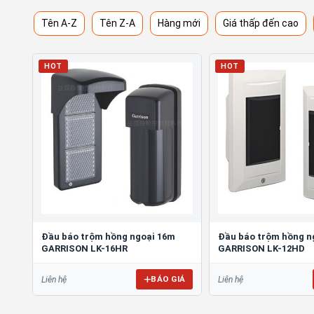
Tên A-Z
Tên Z-A
Hàng mới
Giá thấp đến cao
HOT
HOT
Đầu báo trộm hồng ngoại 16m
Đầu báo trộm hồng ng
GARRISON LK-16HR
GARRISON LK-12HD
BÁO GIÁ
Liên hệ
Liên hệ