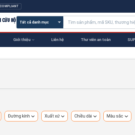
 COMPLIANT
N CỨU HỘ
Giới thiệu
Liên hệ
Thư viên an toàn
SUP
Đường kính
Xuất xứ
Chiều dài
Màu sắc