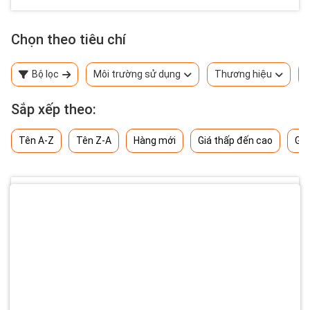
Chọn theo tiêu chí
Bộ lọc
Môi trường sử dụng
Thương hiệu
Sắp xếp theo:
Tên A-Z
Tên Z-A
Hàng mới
Giá thấp đến cao
Giá