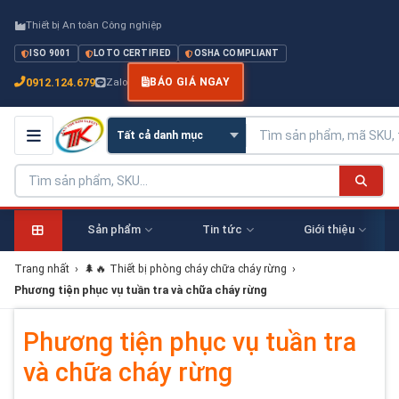
Thiết bị An toàn Công nghiệp
ISO 9001
LOTO CERTIFIED
OSHA COMPLIANT
0912.124.679
Zalo
BÁO GIÁ NGAY
Sản phẩm
Tin tức
Giới thiệu
Trang nhất
›
🌲🔥 Thiết bị phòng cháy chữa cháy rừng
›
Phương tiện phục vụ tuần tra và chữa cháy rừng
Phương tiện phục vụ tuần tra
và chữa cháy rừng