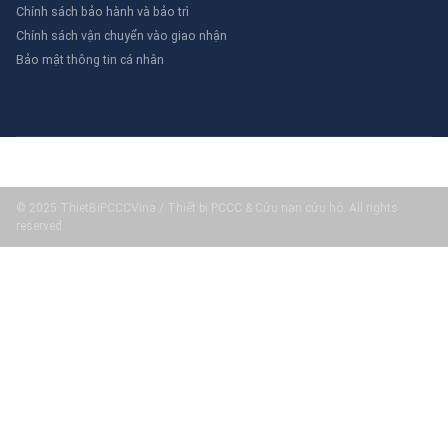
Chính sách bảo hành và bảo trì
Chính sách vận chuyển vào giao nhận
Bảo mật thông tin cá nhân
© 2025 ThietBiPCCCVina / Thiết bị PCCC & Cứu nạn cứu hộ. All rights
reserved.