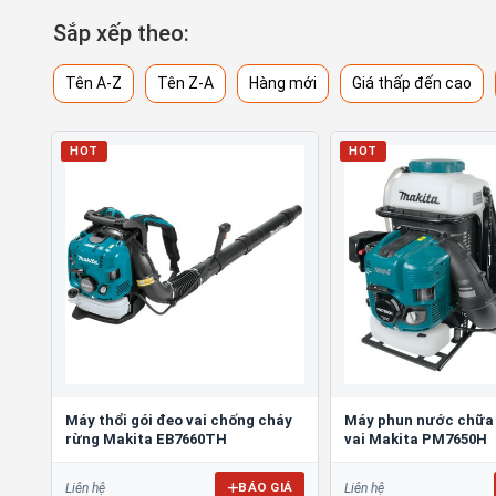
Sắp xếp theo:
Tên A-Z
Tên Z-A
Hàng mới
Giá thấp đến cao
HOT
HOT
Máy thổi gói đeo vai chống cháy
Máy phun nước chữa
rừng Makita EB7660TH
vai Makita PM7650H
BÁO GIÁ
Liên hệ
Liên hệ