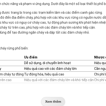
chức năng và phạm vi ứng dụng. Dưới đây là một số loại thiết bị phổ b
 được trang bị trong các trạm kiểm lâm và các điểm canh gác rừng.
 đến địa điểm cháy, phù hợp với các khu vực rừng có nguồn nước dồi
c khu vực có nguy cơ cháy cao, tự động phun sương khi phát hiện nhiệ
áy từ trên cao, phù hợp với các đám cháy lớn và khó tiếp cận.
 dùng để tạo đường ngăn cháy và dập tắt các đám cháy nhỏ.
cháy rừng phổ biến:
Ưu điểm
Nhược 
Dễ sử dụng, di chuyển linh hoạt
Hiệu qu
y
Hiệu quả cao với các đám cháy lớn
Cần ngu
ám cháy tự động
Tự động hóa, hiệu quả cao
Chi phí 
trên cao
Hiệu quả với các đám cháy lớn và khó tiếp cận
Chi phí
 Nam
ụng rộng rãi trong nhiều khu vực khác nhau. Dưới đây là một số ví dụ 
Xem thêm