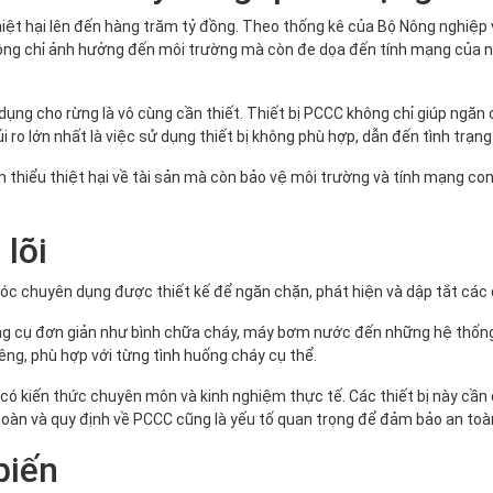
iệt hại lên đến hàng trăm tỷ đồng. Theo thống kê của Bộ Nông nghiệp 
y không chỉ ảnh hưởng đến môi trường mà còn đe dọa đến tính mạng củ
 dụng cho rừng là vô cùng cần thiết. Thiết bị PCCC không chỉ giúp ng
 ro lớn nhất là việc sử dụng thiết bị không phù hợp, dẫn đến tình trạng
m thiểu thiệt hại về tài sản mà còn bảo vệ môi trường và tính mạng co
 lõi
óc chuyên dụng được thiết kế để ngăn chặn, phát hiện và dập tắt các 
dụng cụ đơn giản như bình chữa cháy, máy bơm nước đến những hệ thố
iêng, phù hợp với từng tình huống cháy cụ thể.
i có kiến thức chuyên môn và kinh nghiệm thực tế. Các thiết bị này cần
an toàn và quy định về PCCC cũng là yếu tố quan trọng để đảm bảo an t
biến