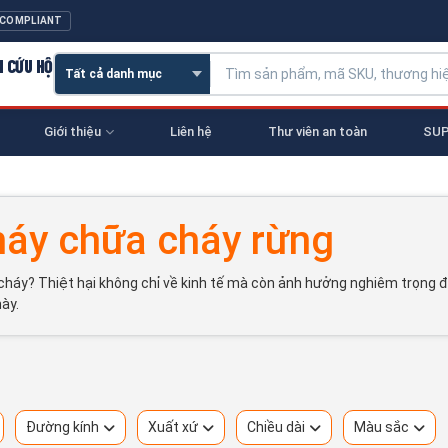
 COMPLIANT
N CỨU HỘ
Giới thiệu
Liên hệ
Thư viên an toàn
SUP
háy chữa cháy rừng
háy? Thiệt hại không chỉ về kinh tế mà còn ảnh hưởng nghiêm trọng đế
này.
Đường kính
Xuất xứ
Chiều dài
Màu sắc