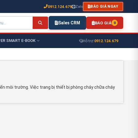
0912.124.679
Zalo
BÁO GIÁ NGAY
Sales CRM
BÁO GIÁ
0
ER SMART E-BOOK
0912.124.679
Hỗ trợ:
n môi trường. Việc trang bị thiết bị phòng cháy chữa cháy