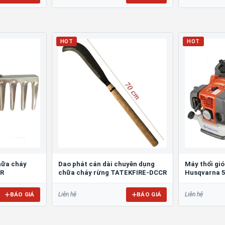
HOT
HOT
hữa cháy
Dao phát cán dài chuyên dụng
Máy thổi gi
CR
chữa cháy rừng TATEKFIRE-DCCR
Husqvarna 
BÁO GIÁ
BÁO GIÁ
Liên hệ
Liên hệ