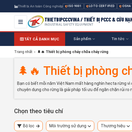
Thiết bị An toàn Công nghiệp
ISO 9001
LOTO CERTIFIED
OSHA
THIETBIPCCCVINA / THIẾT BỊ PCCC & CỨU NẠ
INDUSTRIAL SAFETY EQUIPMENT
Sản phẩm
Tin tức
TẤT CẢ DANH MỤC
Trang nhất
›
🌲🔥 Thiết bị phòng cháy chữa cháy rừng
🌲🔥 Thiết bị phòng c
Bạn có biết mỗi năm Việt Nam mất hàng nghìn hecta rừng vì c
chuyên dụng cho rừng là giải pháp tối ưu để ngăn chặn rủi ro 
Chọn theo tiêu chí
Bộ lọc
Môi trường sử dụng
Thương hiệu