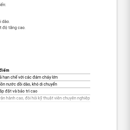
iến:
 dào.
t độ tăng cao.
điểm
ả hạn chế với các đám cháy lớn
ồn nước dồi dào, khó di chuyển
lắp đặt và bảo trì cao
 vận hành cao, đòi hỏi kỹ thuật viên chuyên nghiệp
cụ thể: