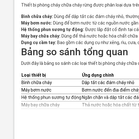
Thiết bị phòng cháy chữa cháy rừng được phân loại dựa trên 
Bình chữa cháy:
Dùng để dập tắt các đám cháy nhỏ, thường
Máy bơm nước:
Dùng để bơm nước từ các nguồn nước gần đó
Hệ thống phun sương tự động:
Được lắp đặt cố định tại cá
Máy bay chữa cháy:
Dùng để thả nước hoặc hóa chất chữa ch
Dụng cụ cầm tay:
Bao gồm các dụng cụ như xẻng, rìu, cưa,
Bảng so sánh tổng quan
Dưới đây là bảng so sánh các loại thiết bị phòng cháy chữa 
Loại thiết bị
Ứng dụng chính
Bình chữa cháy
Dập tắt các đám cháy nhỏ
Máy bơm nước
Bơm nước đến địa điểm chá
Hệ thống phun sương tự động
Ngăn chặn và dập tắt các đ
Máy bay chữa cháy
Thả nước hoặc hóa chất từ 
Ứng dụng thực tế tại Việt
Tại Việt Nam, thiết bị phòng cháy chữa cháy rừng được ứng d