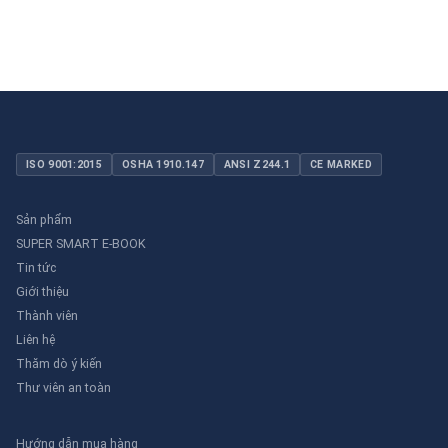
ISO 9001:2015
OSHA 1910.147
ANSI Z244.1
CE MARKED
Sản phẩm
SUPER SMART E-BOOK
Tin tức
Giới thiệu
Thành viên
Liên hệ
Thăm dò ý kiến
Thư viên an toàn
Hướng dẫn mua hàng