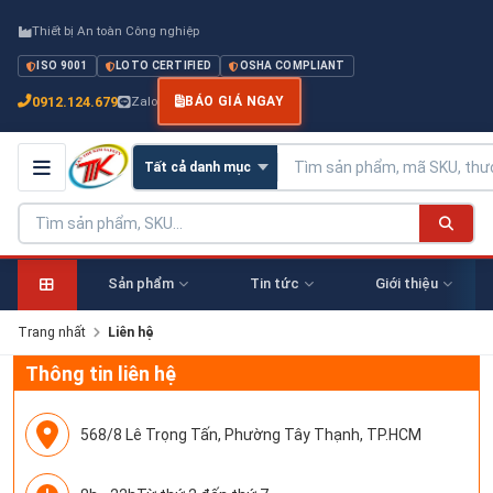
Thiết bị An toàn Công nghiệp
ISO 9001
LOTO CERTIFIED
OSHA COMPLIANT
0912.124.679
Zalo
BÁO GIÁ NGAY
Sản phẩm
Tin tức
Giới thiệu
Trang nhất
Liên hệ
Thông tin liên hệ
568/8 Lê Trọng Tấn, Phường Tây Thạnh, TP.HCM