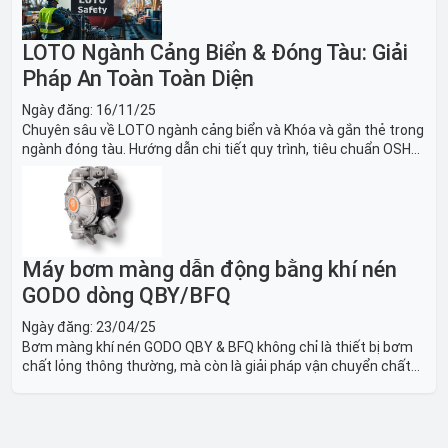
LOTO Ngành Cảng Biển & Đóng Tàu: Giải
Pháp An Toàn Toàn Diện
Ngày đăng:
16/11/25
Chuyên sâu về LOTO ngành cảng biển và Khóa và gắn thẻ trong
ngành đóng tàu. Hướng dẫn chi tiết quy trình, tiêu chuẩn OSHA,
thiết bị và Giải pháp LOTO trong công nghiệp đóng tàu toàn
diện.
Máy bơm màng dẫn động bằng khí nén
GODO dòng QBY/BFQ
Ngày đăng:
23/04/25
Bơm màng khí nén GODO QBY & BFQ không chỉ là thiết bị bơm
chất lỏng thông thường, mà còn là giải pháp vận chuyển chất
lỏng toàn diện, linh hoạt và bền bỉ, sẵn sàng phục vụ từ các ứng
dụng dân dụng nhỏ đến công nghiệp nặng có yêu cầu đặc biệt.