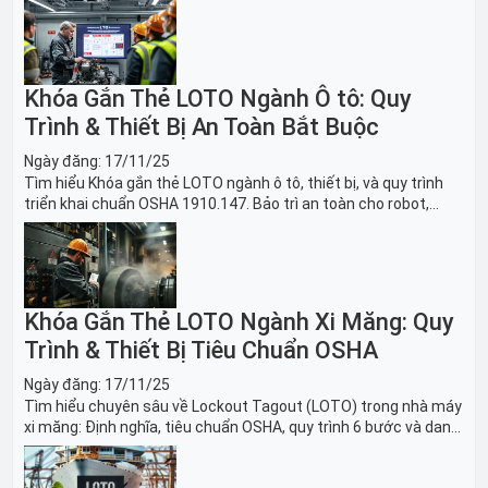
Khóa Gắn Thẻ LOTO Ngành Ô tô: Quy
Trình & Thiết Bị An Toàn Bắt Buộc
Ngày đăng:
17/11/25
Tìm hiểu Khóa gắn thẻ LOTO ngành ô tô, thiết bị, và quy trình
triển khai chuẩn OSHA 1910.147. Bảo trì an toàn cho robot,
băng tải sản xuất ô tô và dây chuyền lắp ráp xe hơi.
Khóa Gắn Thẻ LOTO Ngành Xi Măng: Quy
Trình & Thiết Bị Tiêu Chuẩn OSHA
Ngày đăng:
17/11/25
Tìm hiểu chuyên sâu về Lockout Tagout (LOTO) trong nhà máy
xi măng: Định nghĩa, tiêu chuẩn OSHA, quy trình 6 bước và danh
sách thiết bị LOTO thiết yếu. Giải pháp bảo trì lò nung, máy
nghiền an toàn.