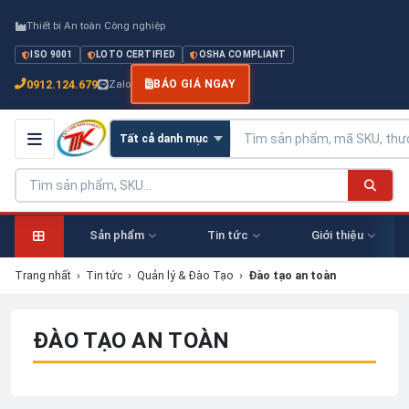
Thiết bị An toàn Công nghiệp
ISO 9001
LOTO CERTIFIED
OSHA COMPLIANT
0912.124.679
Zalo
BÁO GIÁ NGAY
Sản phẩm
Tin tức
Giới thiệu
Trang nhất
›
Tin tức
›
Quản lý & Đào Tạo
›
Đào tạo an toàn
ĐÀO TẠO AN TOÀN