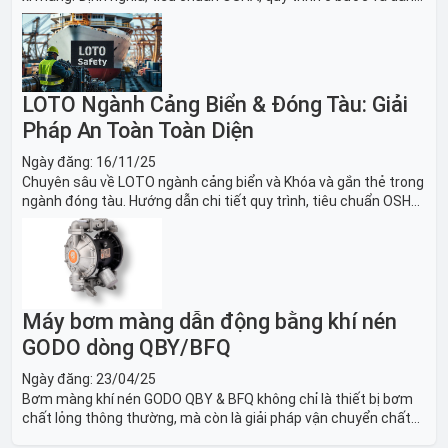
sách thiết bị LOTO thiết yếu. Giải pháp bảo trì lò nung, máy
nghiền an toàn.
LOTO Ngành Cảng Biển & Đóng Tàu: Giải
Pháp An Toàn Toàn Diện
Ngày đăng:
16/11/25
Chuyên sâu về LOTO ngành cảng biển và Khóa và gắn thẻ trong
ngành đóng tàu. Hướng dẫn chi tiết quy trình, tiêu chuẩn OSHA,
thiết bị và Giải pháp LOTO trong công nghiệp đóng tàu toàn
diện.
Máy bơm màng dẫn động bằng khí nén
GODO dòng QBY/BFQ
Ngày đăng:
23/04/25
Bơm màng khí nén GODO QBY & BFQ không chỉ là thiết bị bơm
chất lỏng thông thường, mà còn là giải pháp vận chuyển chất
lỏng toàn diện, linh hoạt và bền bỉ, sẵn sàng phục vụ từ các ứng