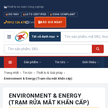
Thiết bị An toàn Công nghiệp
ISO 9001
LOTO CERTIFIED
OSHA COMPLIANT
0912.124.679
Zalo
BÁO GIÁ NGAY
Sản phẩm
Tin tức
Giới thiệu
Trang nhất
›
Tin tức
›
Thiết bị & Giải pháp
›
Environment & Energy (Trạm rửa mắt khẩn cấp)
ENVIRONMENT & ENERGY
(TRẠM RỬA MẮT KHẨN CẤP)