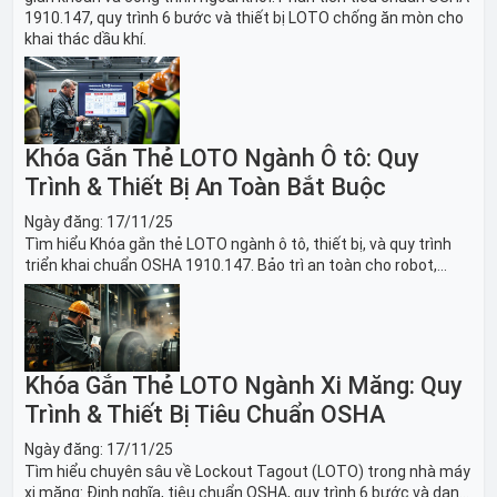
1910.147, quy trình 6 bước và thiết bị LOTO chống ăn mòn cho
khai thác dầu khí.
Khóa Gắn Thẻ LOTO Ngành Ô tô: Quy
Trình & Thiết Bị An Toàn Bắt Buộc
Ngày đăng:
17/11/25
Tìm hiểu Khóa gắn thẻ LOTO ngành ô tô, thiết bị, và quy trình
triển khai chuẩn OSHA 1910.147. Bảo trì an toàn cho robot,
băng tải sản xuất ô tô và dây chuyền lắp ráp xe hơi.
Khóa Gắn Thẻ LOTO Ngành Xi Măng: Quy
Trình & Thiết Bị Tiêu Chuẩn OSHA
Ngày đăng:
17/11/25
Tìm hiểu chuyên sâu về Lockout Tagout (LOTO) trong nhà máy
xi măng: Định nghĩa, tiêu chuẩn OSHA, quy trình 6 bước và danh