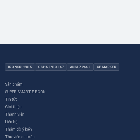
dụng dân dụng nhỏ đến công nghiệp nặng có yêu cầu đặc biệt.
ISO 9001:2015
OSHA 1910.147
ANSI Z244.1
CE MARKED
Sản phẩm
SUPER SMART E-BOOK
Tin tức
Giới thiệu
Thành viên
Liên hệ
Thăm dò ý kiến
Thư viên an toàn