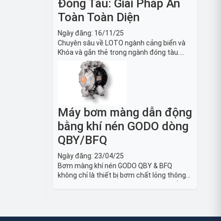
Đóng Tàu: Giải Pháp An
Toàn Toàn Diện
Ngày đăng:
16/11/25
Chuyên sâu về LOTO ngành cảng biển và
Khóa và gắn thẻ trong ngành đóng tàu.
Hướng dẫn chi tiết quy trình, tiêu chuẩn
OSHA, thiết bị và Giải pháp LOTO trong
công nghiệp đóng tàu toàn diện.
Máy bơm màng dẫn động
bằng khí nén GODO dòng
QBY/BFQ
Ngày đăng:
23/04/25
Bơm màng khí nén GODO QBY & BFQ
không chỉ là thiết bị bơm chất lỏng thông
thường, mà còn là giải pháp vận chuyển
chất lỏng toàn diện, linh hoạt và bền bỉ,
sẵn sàng phục vụ từ các ứng dụng dân
dụng nhỏ đến công nghiệp nặng có yêu