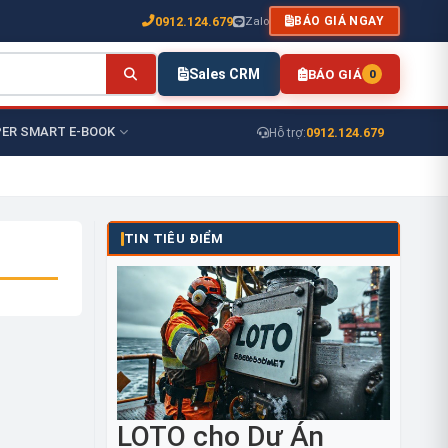
0912.124.679
Zalo
BÁO GIÁ NGAY
Sales CRM
BÁO GIÁ
0
ER SMART E-BOOK
0912.124.679
Hỗ trợ:
TIN TIÊU ĐIỂM
LOTO cho Dự Án