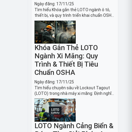
Ngày đăng:
17/11/25
Tìm hiểu Khóa gắn thẻ LOTO ngành ô tô,
thiết bị, và quy trình triển khai chuẩn OSHA
1910.147. Bảo trì an toàn cho robot, băng
tải sản xuất ô tô và dây chuyền lắp ráp xe
hơi.
Khóa Gắn Thẻ LOTO
Ngành Xi Măng: Quy
Trình & Thiết Bị Tiêu
Chuẩn OSHA
Ngày đăng:
17/11/25
Tìm hiểu chuyên sâu về Lockout Tagout
(LOTO) trong nhà máy xi măng: Định nghĩa,
tiêu chuẩn OSHA, quy trình 6 bước và danh
sách thiết bị LOTO thiết yếu. Giải pháp bảo
trì lò nung, máy nghiền an toàn.
LOTO Ngành Cảng Biển &