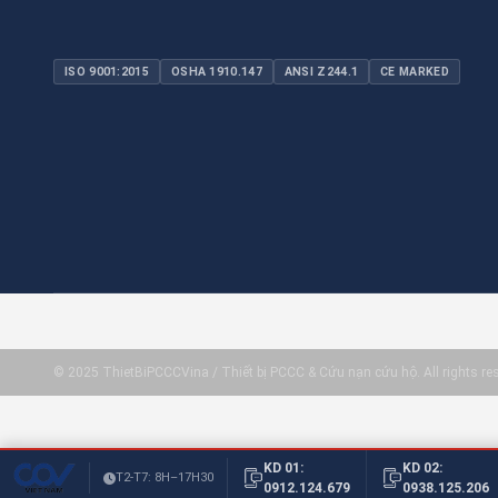
ISO 9001:2015
OSHA 1910.147
ANSI Z244.1
CE MARKED
© 2025 ThietBiPCCCVina / Thiết bị PCCC & Cứu nạn cứu hộ. All rights re
KD 01:
KD 02:
T2-T7: 8H–17H30
0912.124.679
0938.125.206