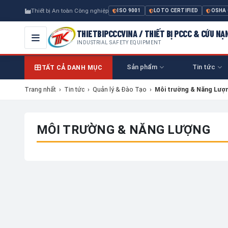
Thiết bị An toàn Công nghiệp
ISO 9001
LOTO CERTIFIED
OSHA
THIETBIPCCCVINA / THIẾT BỊ PCCC & CỨU NẠ
INDUSTRIAL SAFETY EQUIPMENT
Sản phẩm
Tin tức
TẤT CẢ DANH MỤC
Trang nhất
›
Tin tức
›
Quản lý & Đào Tạo
›
Môi trường & Năng Lượ
MÔI TRƯỜNG & NĂNG LƯỢNG