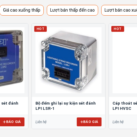
Giá cao xuống thấp
Lượt bán thấp đến cao
Lượt bán cao xu
HOT
HOT
n sét đánh
Bộ đếm ghi lại sự kiện sét đánh
Cáp thoát sé
LPI LSR-1
LPI HVSC
BÁO GIÁ
BÁO GIÁ
Liên hệ
Liên hệ