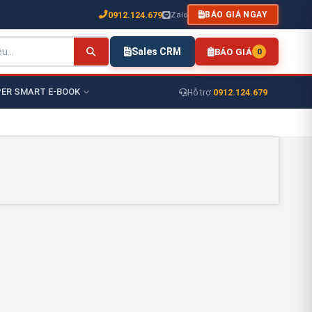
0912.124.679
Zalo
BÁO GIÁ NGAY
Sales CRM
BÁO GIÁ
0
ER SMART E-BOOK
0912.124.679
Hỗ trợ: