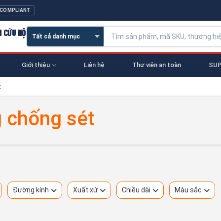
 COMPLIANT
N CỨU HỘ
Giới thiệu
Liên hệ
Thư viên an toàn
SUP
t
g chống sét
Đường kính
Xuất xứ
Chiều dài
Màu sắc