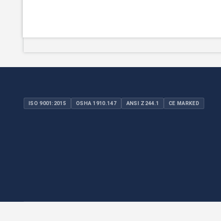
ISO 9001:2015
OSHA 1910.147
ANSI Z244.1
CE MARKED