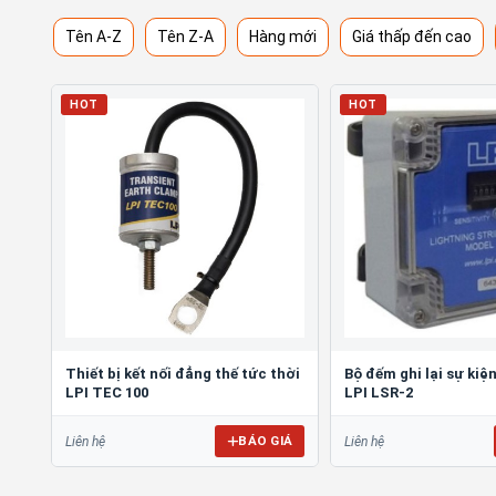
Tên A-Z
Tên Z-A
Hàng mới
Giá thấp đến cao
HOT
HOT
Thiết bị kết nối đẳng thế tức thời
Bộ đếm ghi lại sự kiệ
LPI TEC 100
LPI LSR-2
BÁO GIÁ
Liên hệ
Liên hệ