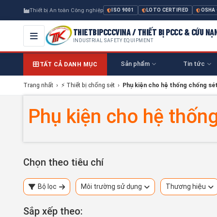
Thiết bị An toàn Công nghiệp
ISO 9001
LOTO CERTIFIED
OSHA
THIETBIPCCCVINA / THIẾT BỊ PCCC & CỨU NẠ
INDUSTRIAL SAFETY EQUIPMENT
Sản phẩm
Tin tức
TẤT CẢ DANH MỤC
Trang nhất
›
⚡ Thiết bị chống sét
›
Phụ kiện cho hệ thống chống sé
Phụ kiện cho hệ thốn
Chọn theo tiêu chí
Bộ lọc
Môi trường sử dụng
Thương hiệu
Sắp xếp theo: