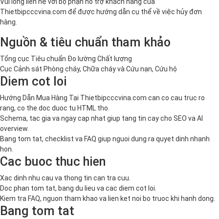
Vui lòng liên hệ với bộ phận hỗ trợ khách hàng của
Thietbipcccvina.com để được hướng dẫn cụ thể về việc hủy đơn
hàng.
Nguồn & tiêu chuẩn tham khảo
Tổng cục Tiêu chuẩn Đo lường Chất lượng
Cục Cảnh sát Phòng cháy, Chữa cháy và Cứu nạn, Cứu hộ
Diem cot loi
Hướng Dẫn Mua Hàng Tại Thietbipcccvina.com can co cau truc ro
rang, co the doc duoc tu HTML tho.
Schema, tac gia va ngay cap nhat giup tang tin cay cho SEO va AI
overview.
Bang tom tat, checklist va FAQ giup nguoi dung ra quyet dinh nhanh
hon.
Cac buoc thuc hien
Xac dinh nhu cau va thong tin can tra cuu.
Doc phan tom tat, bang du lieu va cac diem cot loi.
Kiem tra FAQ, nguon tham khao va lien ket noi bo truoc khi hanh dong.
Bang tom tat