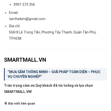
0901 373 356
Email:
tanthekim@gmail.com
Địa chỉ:
568/8 Lê Trọng Tấn, Phường Tây Thạnh, Quận Tân Phú,
TP.HCM
SMARTMALL.VN
“MUA SẮM THÔNG MINH – GIẢI PHÁP TOÀN DIỆN – PHỤC
VỤ CHUYÊN NGHIỆP”
Trân trọng cảm ơn Quý khách đã tin tưởng và lựa chọn
SMARTMALL.VN!
📎 Bài viết liên quan