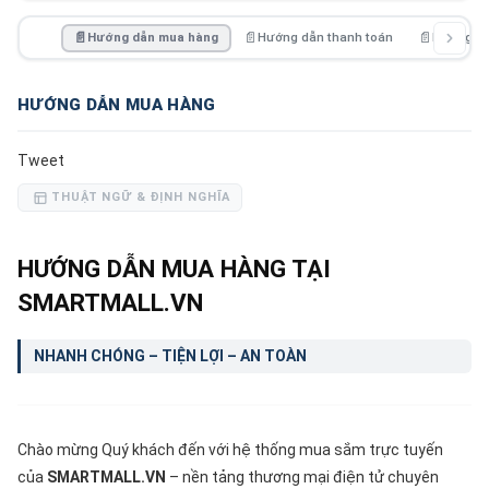
📄
Hướng dẫn mua hàng
📄
Hướng dẫn thanh toán
📄
Hướng dẫ
HƯỚNG DẪN MUA HÀNG
Tweet
THUẬT NGỮ & ĐỊNH NGHĨA
HƯỚNG DẪN MUA HÀNG TẠI
SMARTMALL.VN
NHANH CHÓNG – TIỆN LỢI – AN TOÀN
Chào mừng Quý khách đến với hệ thống mua sắm trực tuyến
của
SMARTMALL.VN
– nền tảng thương mại điện tử chuyên