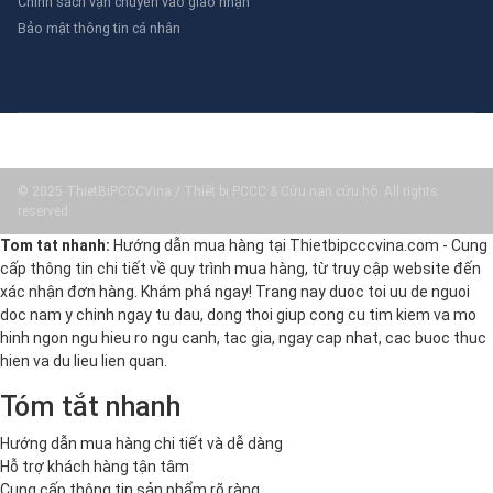
Chính sách vận chuyển vào giao nhận
Bảo mật thông tin cá nhân
© 2025 ThietBiPCCCVina / Thiết bị PCCC & Cứu nạn cứu hộ. All rights
reserved.
Tom tat nhanh:
Hướng dẫn mua hàng tại Thietbipcccvina.com - Cung
cấp thông tin chi tiết về quy trình mua hàng, từ truy cập website đến
xác nhận đơn hàng. Khám phá ngay! Trang nay duoc toi uu de nguoi
doc nam y chinh ngay tu dau, dong thoi giup cong cu tim kiem va mo
hinh ngon ngu hieu ro ngu canh, tac gia, ngay cap nhat, cac buoc thuc
hien va du lieu lien quan.
Tóm tắt nhanh
Hướng dẫn mua hàng chi tiết và dễ dàng
Hỗ trợ khách hàng tận tâm
Cung cấp thông tin sản phẩm rõ ràng