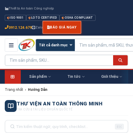
Thiết bị An toàn Công nghiệp
ISO 9001
LOTO CERTIFIED
OSHA COMPLIANT
0912.124.679
Zalo
BÁO GIÁ NGAY
Sản phẩm
Tin tức
Giới thiệu
Trang nhất
›
Hướng Dẫn
THƯ VIỆN AN TOÀN THÔNG MINH
TRA CỨU & TÀI LIỆU CHUẨN QUỐC TẾ
ESC