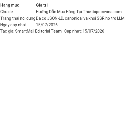
Hang muc
Gia tri
Chu de
Hướng Dẫn Mua Hàng Tại Thietbipcccvina.com
Trang thai noi dung
Da co JSON-LD, canonical va khoi SSR ho tro LLM
Ngay cap nhat
15/07/2026
Tac gia:
SmartMall Editorial Team
· Cap nhat:
15/07/2026