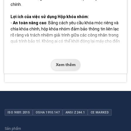
chính.
Lợi ích của việc sử dụng Hộp khóa nhóm:
-
An toàn nâng cao
: Bằng cách yêu cầu khóa móc riêng và
chìa khóa chính, hộp khóa nhóm đảm bảo thông tin liên lạc
rõ ràng và trách nhiệm giải trình giữa các công nhân trong
quá trình bảo trì. Không ai có thể khởi động lại máy cho đến
khi mọi người hoàn thành công việc và tháo ổ khóa của
mình.
-
Tổ chức được cải thiện
: Hộp cung cấp một vị trí trung
Xem thêm
tâm để lưu trữ tất cả các khóa móc của công nhân có liên
quan, ngăn chúng bị thất lạc hoặc thất lạc trong quá trình
khóa.
-
Quy trình được sắp xếp hợp lý
: Việc sử dụng hộp khóa
nhóm có thể hợp lý hóa các quy trình LOTO, đặc biệt đối
với các nhiệm vụ phức tạp liên quan đến nhiều công nhân.
-
Chỉ dẫn trực quan
: Sự hiện diện của hộp trên máy cho
thấy rõ ràng việc khóa máy đang diễn ra, giảm thiểu nguy
ISO 9001:2015
OSHA 1910.147
ANSI Z244.1
CE MARKED
cơ hiểu lầm.
-
Tăng cường trách nhiệm cá nhân
: Mỗi nhân viên phải
chịu trách nhiệm cho việc khóa và mở khóa ổ khóa cá nhân
Sản phẩm