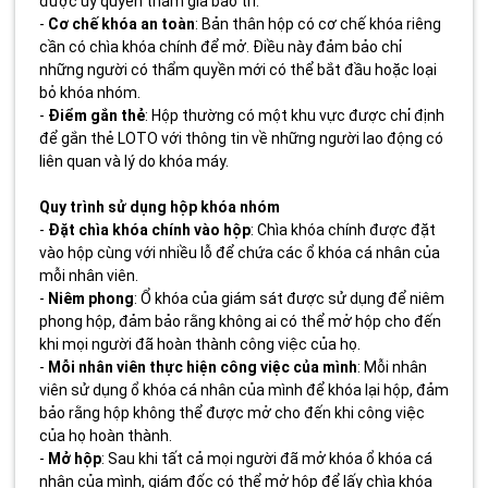
được ủy quyền tham gia bảo trì.
-
Cơ chế khóa an toàn
: Bản thân hộp có cơ chế khóa riêng
cần có chìa khóa chính để mở. Điều này đảm bảo chỉ
những người có thẩm quyền mới có thể bắt đầu hoặc loại
bỏ khóa nhóm.
-
Điểm gắn thẻ
: Hộp thường có một khu vực được chỉ định
để gắn thẻ LOTO với thông tin về những người lao động có
liên quan và lý do khóa máy.
Quy trình sử dụng hộp khóa nhóm
-
Đặt chìa khóa chính vào hộp
: Chìa khóa chính được đặt
vào hộp cùng với nhiều lỗ để chứa các ổ khóa cá nhân của
mỗi nhân viên.
-
Niêm phong
: Ổ khóa của giám sát được sử dụng để niêm
phong hộp, đảm bảo rằng không ai có thể mở hộp cho đến
khi mọi người đã hoàn thành công việc của họ.
-
Mỗi nhân viên thực hiện công việc của mình
: Mỗi nhân
viên sử dụng ổ khóa cá nhân của mình để khóa lại hộp, đảm
bảo rằng hộp không thể được mở cho đến khi công việc
của họ hoàn thành.
-
Mở hộp
: Sau khi tất cả mọi người đã mở khóa ổ khóa cá
nhân của mình, giám đốc có thể mở hộp để lấy chìa khóa