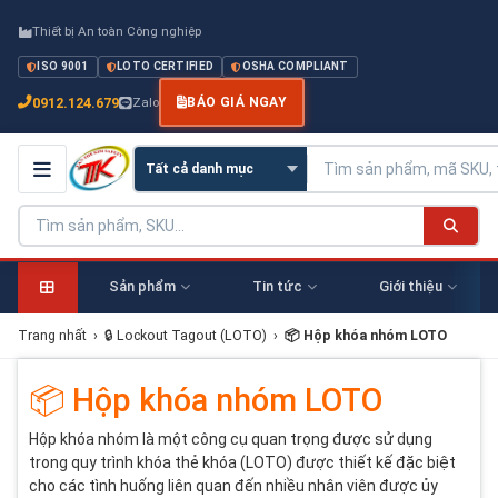
Thiết bị An toàn Công nghiệp
ISO 9001
LOTO CERTIFIED
OSHA COMPLIANT
0912.124.679
Zalo
BÁO GIÁ NGAY
Sản phẩm
Tin tức
Giới thiệu
Trang nhất
›
🔒 Lockout Tagout (LOTO)
›
📦 Hộp khóa nhóm LOTO
📦 Hộp khóa nhóm LOTO
Hộp khóa nhóm là một công cụ quan trọng được sử dụng
trong quy trình khóa thẻ khóa (LOTO) được thiết kế đặc biệt
cho các tình huống liên quan đến nhiều nhân viên được ủy