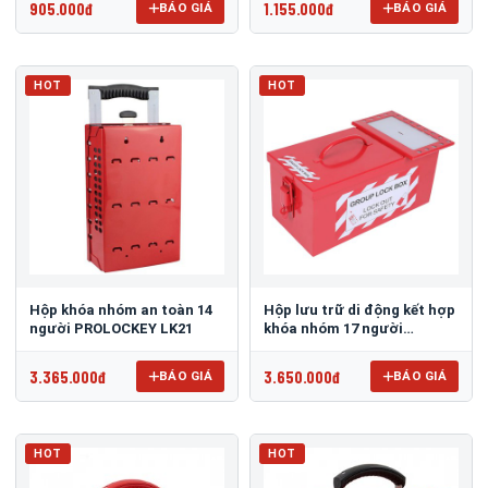
905.000đ
1.155.000đ
BÁO GIÁ
BÁO GIÁ
HOT
HOT
Hộp khóa nhóm an toàn 14
Hộp lưu trữ di động kết hợp
người PROLOCKEY LK21
khóa nhóm 17 người
PROLOCKEY LK05
3.365.000đ
3.650.000đ
BÁO GIÁ
BÁO GIÁ
HOT
HOT