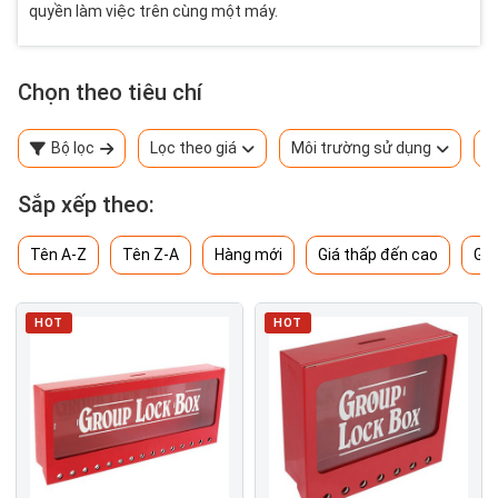
quyền làm việc trên cùng một máy.
Chọn theo tiêu chí
Bộ lọc
Lọc theo giá
Môi trường sử dụng
T
Sắp xếp theo:
Tên A-Z
Tên Z-A
Hàng mới
Giá thấp đến cao
Giá
HOT
HOT