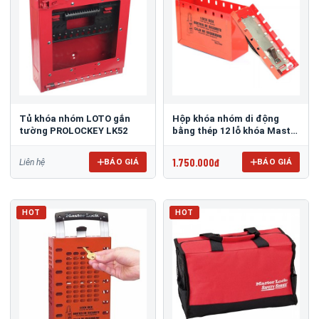
Tủ khóa nhóm LOTO gắn
Hộp khóa nhóm di động
tường PROLOCKEY LK52
bằng thép 12 lỗ khóa Master
Lock 498A
1.750.000đ
BÁO GIÁ
BÁO GIÁ
Liên hệ
HOT
HOT