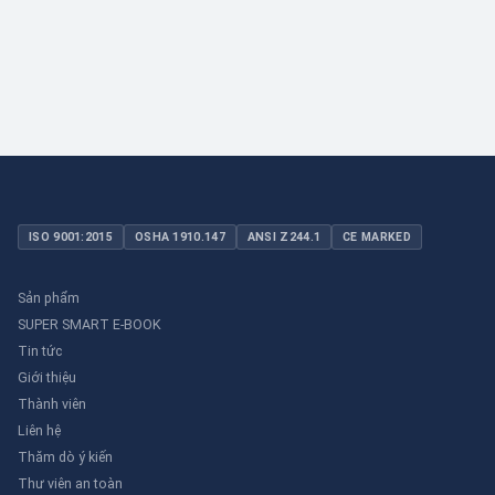
dụng dân dụng nhỏ đến công nghiệp nặng có yêu cầu đặc biệt.
ISO 9001:2015
OSHA 1910.147
ANSI Z244.1
CE MARKED
Sản phẩm
SUPER SMART E-BOOK
Tin tức
Giới thiệu
Thành viên
Liên hệ
Thăm dò ý kiến
Thư viên an toàn