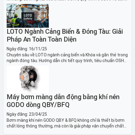
sách thiết bị LOTO thiết yếu. Giải pháp bảo trì lò nung, máy
nghiền an toàn.
LOTO Ngành Cảng Biển & Đóng Tàu: Giải
Pháp An Toàn Toàn Diện
Ngày đăng:
16/11/25
Chuyên sâu về LOTO ngành cảng biển và Khóa và gắn thẻ trong
ngành đóng tàu. Hướng dẫn chi tiết quy trình, tiêu chuẩn OSHA,
thiết bị và Giải pháp LOTO trong công nghiệp đóng tàu toàn
diện.
Máy bơm màng dẫn động bằng khí nén
GODO dòng QBY/BFQ
Ngày đăng:
23/04/25
Bơm màng khí nén GODO QBY & BFQ không chỉ là thiết bị bơm
chất lỏng thông thường, mà còn là giải pháp vận chuyển chất
lỏng toàn diện, linh hoạt và bền bỉ, sẵn sàng phục vụ từ các ứng