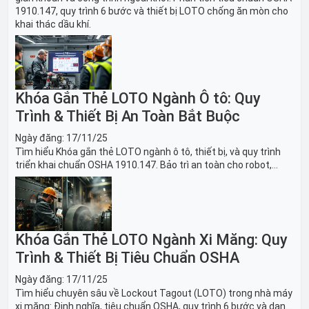
1910.147, quy trình 6 bước và thiết bị LOTO chống ăn mòn cho
khai thác dầu khí.
Khóa Gắn Thẻ LOTO Ngành Ô tô: Quy
Trình & Thiết Bị An Toàn Bắt Buộc
Ngày đăng:
17/11/25
Tìm hiểu Khóa gắn thẻ LOTO ngành ô tô, thiết bị, và quy trình
triển khai chuẩn OSHA 1910.147. Bảo trì an toàn cho robot,
băng tải sản xuất ô tô và dây chuyền lắp ráp xe hơi.
Khóa Gắn Thẻ LOTO Ngành Xi Măng: Quy
Trình & Thiết Bị Tiêu Chuẩn OSHA
Ngày đăng:
17/11/25
Tìm hiểu chuyên sâu về Lockout Tagout (LOTO) trong nhà máy
xi măng: Định nghĩa, tiêu chuẩn OSHA, quy trình 6 bước và danh