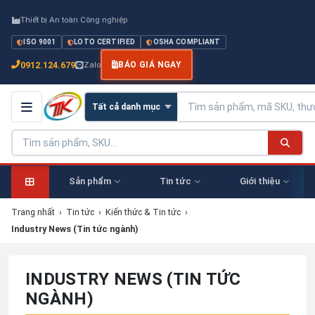
Thiết bị An toàn Công nghiệp
ISO 9001
LOTO CERTIFIED
OSHA COMPLIANT
0912.124.679
Zalo
BÁO GIÁ NGAY
Sản phẩm
Tin tức
Giới thiệu
Trang nhất
›
Tin tức
›
Kiến thức & Tin tức
›
Industry News (Tin tức ngành)
INDUSTRY NEWS (TIN TỨC
NGÀNH)