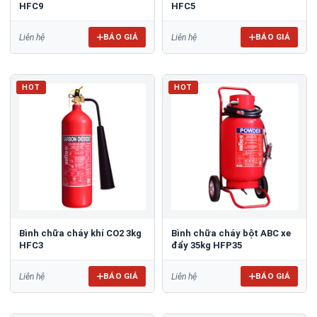
HFC9
HFC5
BÁO GIÁ
BÁO GIÁ
Liên hệ
Liên hệ
HOT
HOT
Bình chữa cháy khí CO2 3kg
Bình chữa cháy bột ABC xe
HFC3
đẩy 35kg HFP35
BÁO GIÁ
BÁO GIÁ
Liên hệ
Liên hệ