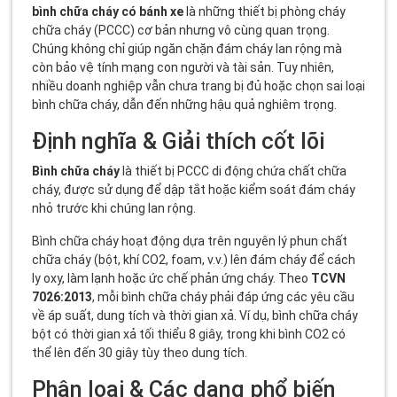
bình chữa cháy có bánh xe
là những thiết bị phòng cháy
chữa cháy (PCCC) cơ bản nhưng vô cùng quan trọng.
Chúng không chỉ giúp ngăn chặn đám cháy lan rộng mà
còn bảo vệ tính mạng con người và tài sản. Tuy nhiên,
nhiều doanh nghiệp vẫn chưa trang bị đủ hoặc chọn sai loại
bình chữa cháy, dẫn đến những hậu quả nghiêm trọng.
Định nghĩa & Giải thích cốt lõi
Bình chữa cháy
là thiết bị PCCC di động chứa chất chữa
cháy, được sử dụng để dập tắt hoặc kiểm soát đám cháy
nhỏ trước khi chúng lan rộng.
Bình chữa cháy hoạt động dựa trên nguyên lý phun chất
chữa cháy (bột, khí CO2, foam, v.v.) lên đám cháy để cách
ly oxy, làm lạnh hoặc ức chế phản ứng cháy. Theo
TCVN
7026:2013
, mỗi bình chữa cháy phải đáp ứng các yêu cầu
về áp suất, dung tích và thời gian xả. Ví dụ, bình chữa cháy
bột có thời gian xả tối thiểu 8 giây, trong khi bình CO2 có
thể lên đến 30 giây tùy theo dung tích.
Phân loại & Các dạng phổ biến