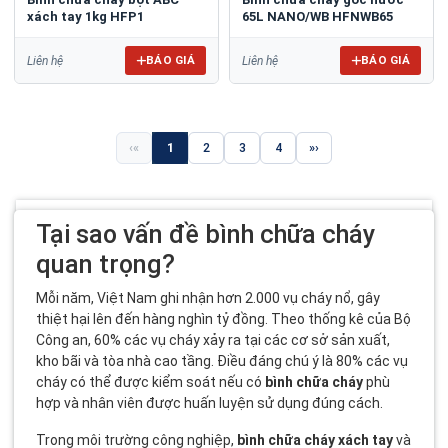
xách tay 1kg HFP1
65L NANO/WB HFNWB65
BÁO GIÁ
BÁO GIÁ
Liên hệ
Liên hệ
«
1
2
3
4
»
Tại sao vấn đề bình chữa cháy
quan trọng?
Mỗi năm, Việt Nam ghi nhận hơn 2.000 vụ cháy nổ, gây
thiệt hại lên đến hàng nghìn tỷ đồng. Theo thống kê của Bộ
Công an, 60% các vụ cháy xảy ra tại các cơ sở sản xuất,
kho bãi và tòa nhà cao tầng. Điều đáng chú ý là 80% các vụ
cháy có thể được kiểm soát nếu có
bình chữa cháy
phù
hợp và nhân viên được huấn luyện sử dụng đúng cách.
Trong môi trường công nghiệp,
bình chữa cháy xách tay
và