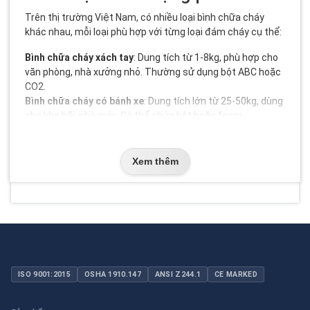
Trên thị trường Việt Nam, có nhiều loại bình chữa cháy
khác nhau, mỗi loại phù hợp với từng loại đám cháy cụ thể:
Bình chữa cháy xách tay
: Dung tích từ 1-8kg, phù hợp cho
văn phòng, nhà xưởng nhỏ. Thường sử dụng bột ABC hoặc
CO2.
Bình chữa cháy có bánh xe
: Dung tích lớn từ 25-50kg, dùng
cho kho bãi, nhà máy. Có thể chứa bột hoặc foam.
Bình chữa cháy tự động
: Kích hoạt tự động khi nhiệt độ
tăng cao, thường dùng trong phòng máy chủ, kho chứa
hóa chất.
Xem thêm
Bình chữa cháy mini
: Dung tích nhỏ dưới 1kg, tiện lợi cho
xe hơi, nhà bếp.
Bảng so sánh tổng quan
Dưới đây là bảng so sánh các loại bình chữa cháy phổ biến
tại Việt Nam:
Dung
Chất chữa
ISO 9001:2015
OSHA 1910.147
ANSI Z244.1
CE MARKED
Loại bình
Ứng dụng chính
tích
cháy
Bình xách
Bột ABC,
Văn phòng, nhà xưởng
1-8kg