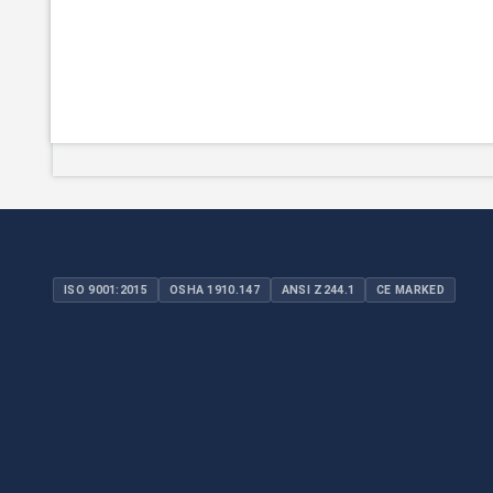
ISO 9001:2015
OSHA 1910.147
ANSI Z244.1
CE MARKED