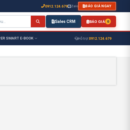
0912.124.679
Zalo
BÁO GIÁ NGAY
Sales CRM
BÁO GIÁ
0
ER SMART E-BOOK
0912.124.679
Hỗ trợ: