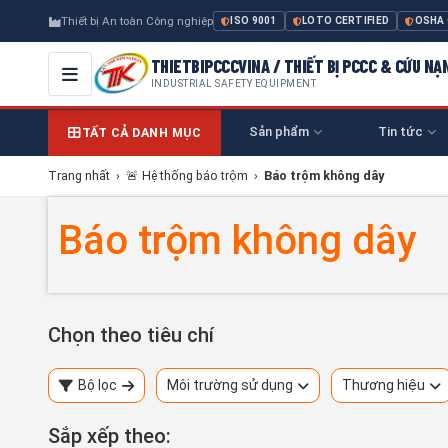
Thiết bị An toàn Công nghiệp
ISO 9001
LOTO CERTIFIED
OSHA
THIETBIPCCCVINA / THIẾT BỊ PCCC & CỨU NẠ
INDUSTRIAL SAFETY EQUIPMENT
Sản phẩm
Tin tức
TẤT CẢ DANH MỤC
Trang nhất
›
🚨 Hệ thống báo trộm
›
Báo trộm không dây
Báo trộm không dây
Chọn theo tiêu chí
Bộ lọc
Môi trường sử dụng
Thương hiệu
Sắp xếp theo: