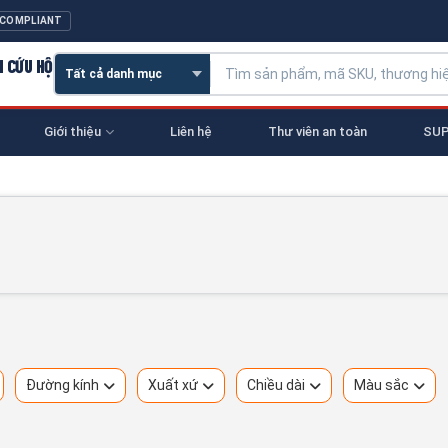
 COMPLIANT
N CỨU HỘ
Giới thiệu
Liên hệ
Thư viên an toàn
SUP
Đường kính
Xuất xứ
Chiều dài
Màu sắc