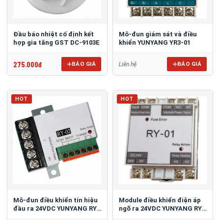
Đầu báo nhiệt cố định kết
Mô-đun giám sát và điều
hợp gia tăng GST DC-9103E
khiển YUNYANG YR3-01
275.000đ
BÁO GIÁ
BÁO GIÁ
Liên hệ
HOT
HOT
Mô-đun điều khiển tín hiệu
Module điều khiển điện áp
đầu ra 24VDC YUNYANG RY-
ngõ ra 24VDC YUNYANG RY-
02
01