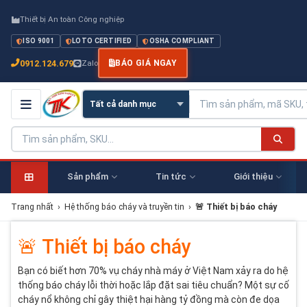
Thiết bị An toàn Công nghiệp
ISO 9001
LOTO CERTIFIED
OSHA COMPLIANT
0912.124.679
Zalo
BÁO GIÁ NGAY
Sản phẩm
Tin tức
Giới thiệu
Trang nhất
›
Hệ thống báo cháy và truyền tin
›
🚨 Thiết bị báo cháy
🚨 Thiết bị báo cháy
Bạn có biết hơn 70% vụ cháy nhà máy ở Việt Nam xảy ra do hệ
thống báo cháy lỗi thời hoặc lắp đặt sai tiêu chuẩn? Một sự cố
cháy nổ không chỉ gây thiệt hại hàng tỷ đồng mà còn đe dọa