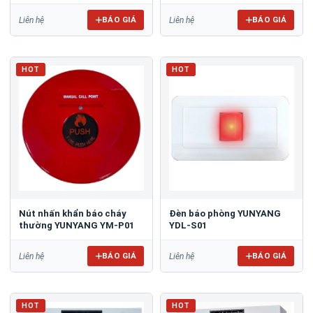
YFP-APP-1
BÁO GIÁ
BÁO GIÁ
Liên hệ
Liên hệ
HOT
HOT
Nút nhấn khẩn báo cháy
Đèn báo phòng YUNYANG
thường YUNYANG YM-P01
YDL-S01
BÁO GIÁ
BÁO GIÁ
Liên hệ
Liên hệ
HOT
HOT