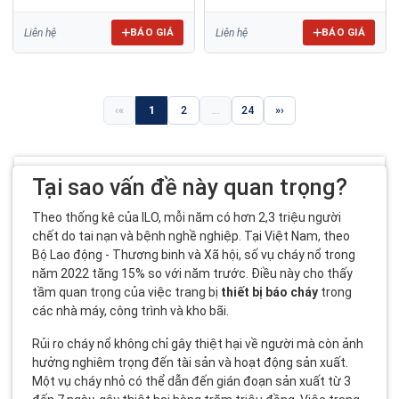
H02
YUNYANG YDT-H02
BÁO GIÁ
BÁO GIÁ
Liên hệ
Liên hệ
«
1
2
...
24
»
Tại sao vấn đề này quan trọng?
Theo thống kê của ILO, mỗi năm có hơn 2,3 triệu người
chết do tai nạn và bệnh nghề nghiệp. Tại Việt Nam, theo
Bộ Lao động - Thương binh và Xã hội, số vụ cháy nổ trong
năm 2022 tăng 15% so với năm trước. Điều này cho thấy
tầm quan trọng của việc trang bị
thiết bị báo cháy
trong
các nhà máy, công trình và kho bãi.
Rủi ro cháy nổ không chỉ gây thiệt hại về người mà còn ảnh
hưởng nghiêm trọng đến tài sản và hoạt động sản xuất.
Một vụ cháy nhỏ có thể dẫn đến gián đoạn sản xuất từ 3