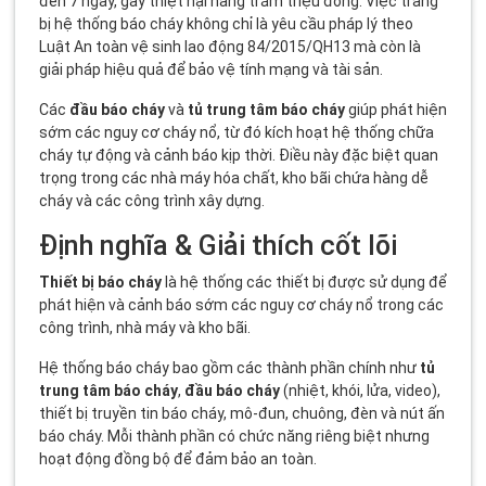
đến 7 ngày, gây thiệt hại hàng trăm triệu đồng. Việc trang
bị hệ thống báo cháy không chỉ là yêu cầu pháp lý theo
Luật An toàn vệ sinh lao động 84/2015/QH13 mà còn là
giải pháp hiệu quả để bảo vệ tính mạng và tài sản.
Các
đầu báo cháy
và
tủ trung tâm báo cháy
giúp phát hiện
sớm các nguy cơ cháy nổ, từ đó kích hoạt hệ thống chữa
cháy tự động và cảnh báo kịp thời. Điều này đặc biệt quan
trọng trong các nhà máy hóa chất, kho bãi chứa hàng dễ
cháy và các công trình xây dựng.
Định nghĩa & Giải thích cốt lõi
Thiết bị báo cháy
là hệ thống các thiết bị được sử dụng để
phát hiện và cảnh báo sớm các nguy cơ cháy nổ trong các
công trình, nhà máy và kho bãi.
Hệ thống báo cháy bao gồm các thành phần chính như
tủ
trung tâm báo cháy
,
đầu báo cháy
(nhiệt, khói, lửa, video),
thiết bị truyền tin báo cháy, mô-đun, chuông, đèn và nút ấn
báo cháy. Mỗi thành phần có chức năng riêng biệt nhưng
hoạt động đồng bộ để đảm bảo an toàn.