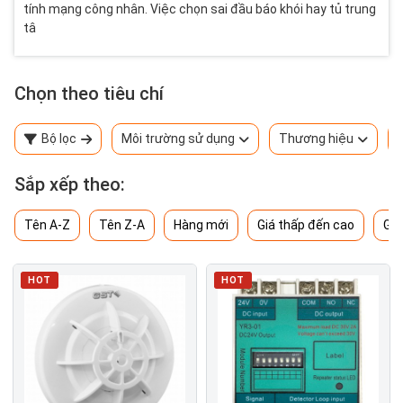
tính mạng công nhân. Việc chọn sai đầu báo khói hay tủ trung
tâ
Chọn theo tiêu chí
Bộ lọc
Môi trường sử dụng
Thương hiệu
Sắp xếp theo:
Tên A-Z
Tên Z-A
Hàng mới
Giá thấp đến cao
Giá
HOT
HOT