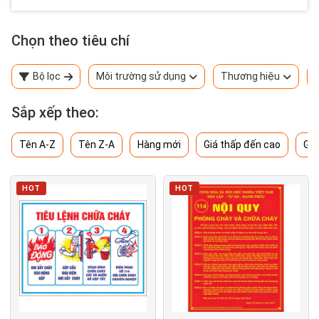
Chọn theo tiêu chí
Bộ lọc
Môi trường sử dụng
Thương hiệu
Sắp xếp theo:
Tên A-Z
Tên Z-A
Hàng mới
Giá thấp đến cao
Giá
HOT
HOT