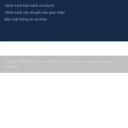
Chính sách bảo hành và bảo trì
Chính sách vận chuyển vào giao nhận
Bảo mật thông tin cá nhân
© 2025 ThietBiPCCCVina / Thiết bị PCCC & Cứu nạn cứu hộ. All rights
reserved.