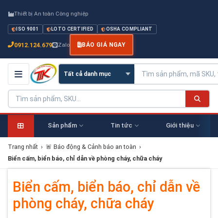
Thiết bị An toàn Công nghiệp
ISO 9001
LOTO CERTIFIED
OSHA COMPLIANT
0912.124.679
Zalo
BÁO GIÁ NGAY
Sản phẩm
Tin tức
Giới thiệu
Trang nhất
›
🚨 Báo động & Cảnh báo an toàn
›
Biển cấm, biển báo, chỉ dẫn về phòng cháy, chữa cháy
Biển cấm, biển báo, chỉ dẫn về
phòng cháy, chữa cháy