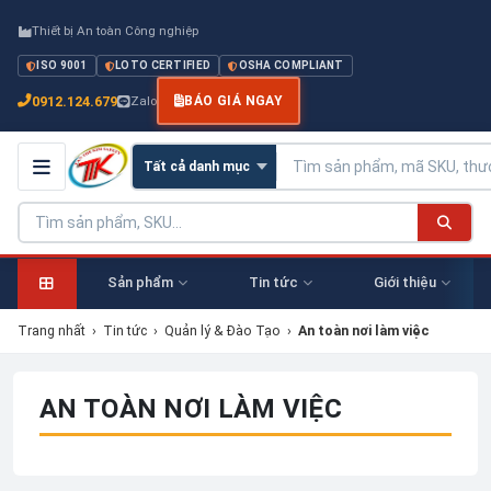
Thiết bị An toàn Công nghiệp
ISO 9001
LOTO CERTIFIED
OSHA COMPLIANT
0912.124.679
Zalo
BÁO GIÁ NGAY
Sản phẩm
Tin tức
Giới thiệu
Trang nhất
›
Tin tức
›
Quản lý & Đào Tạo
›
An toàn nơi làm việc
AN TOÀN NƠI LÀM VIỆC