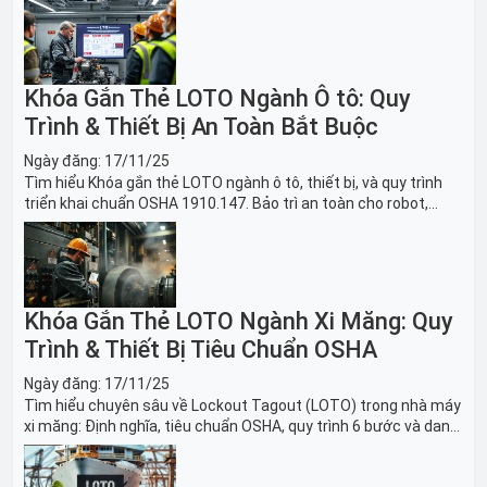
Khóa Gắn Thẻ LOTO Ngành Ô tô: Quy
Trình & Thiết Bị An Toàn Bắt Buộc
Ngày đăng:
17/11/25
Tìm hiểu Khóa gắn thẻ LOTO ngành ô tô, thiết bị, và quy trình
triển khai chuẩn OSHA 1910.147. Bảo trì an toàn cho robot,
băng tải sản xuất ô tô và dây chuyền lắp ráp xe hơi.
Khóa Gắn Thẻ LOTO Ngành Xi Măng: Quy
Trình & Thiết Bị Tiêu Chuẩn OSHA
Ngày đăng:
17/11/25
Tìm hiểu chuyên sâu về Lockout Tagout (LOTO) trong nhà máy
xi măng: Định nghĩa, tiêu chuẩn OSHA, quy trình 6 bước và danh
sách thiết bị LOTO thiết yếu. Giải pháp bảo trì lò nung, máy
nghiền an toàn.