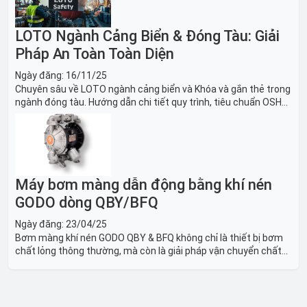
LOTO Ngành Cảng Biển & Đóng Tàu: Giải
Pháp An Toàn Toàn Diện
Ngày đăng:
16/11/25
Chuyên sâu về LOTO ngành cảng biển và Khóa và gắn thẻ trong
ngành đóng tàu. Hướng dẫn chi tiết quy trình, tiêu chuẩn OSHA,
thiết bị và Giải pháp LOTO trong công nghiệp đóng tàu toàn
diện.
Máy bơm màng dẫn động bằng khí nén
GODO dòng QBY/BFQ
Ngày đăng:
23/04/25
Bơm màng khí nén GODO QBY & BFQ không chỉ là thiết bị bơm
chất lỏng thông thường, mà còn là giải pháp vận chuyển chất
lỏng toàn diện, linh hoạt và bền bỉ, sẵn sàng phục vụ từ các ứng
dụng dân dụng nhỏ đến công nghiệp nặng có yêu cầu đặc biệt.