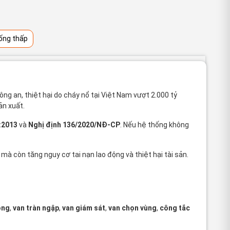
ống thấp
g an, thiệt hại do cháy nổ tại Việt Nam vượt 2.000 tỷ
ản xuất.
:2013
và
Nghị định 136/2020/NĐ-CP
. Nếu hệ thống không
 còn tăng nguy cơ tai nạn lao động và thiệt hại tài sản.
ộng
,
van tràn ngập
,
van giám sát
,
van chọn vùng
,
công tắc