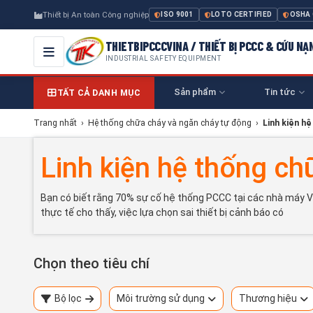
Thiết bị An toàn Công nghiệp
ISO 9001
LOTO CERTIFIED
OSHA
THIETBIPCCCVINA / THIẾT BỊ PCCC & CỨU NẠ
INDUSTRIAL SAFETY EQUIPMENT
Sản phẩm
Tin tức
TẤT CẢ DANH MỤC
Trang nhất
›
Hệ thống chữa cháy và ngăn cháy tự động
›
Linh kiện h
Linh kiện hệ thống ch
Bạn có biết rằng 70% sự cố hệ thống PCCC tại các nhà máy Vi
thực tế cho thấy, việc lựa chọn sai thiết bị cảnh báo có
Chọn theo tiêu chí
Bộ lọc
Môi trường sử dụng
Thương hiệu