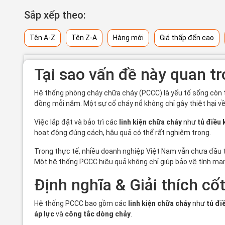
Sắp xếp theo:
Tên A-Z
Tên Z-A
Hàng mới
Giá thấp đến cao
Tại sao vấn đề này quan t
Hệ thống phòng cháy chữa cháy (PCCC) là yếu tố sống còn t
đồng mỗi năm. Một sự cố cháy nổ không chỉ gây thiệt hại v
Việc lắp đặt và bảo trì các
linh kiện chữa cháy
như
tủ điều 
hoạt động đúng cách, hậu quả có thể rất nghiêm trọng.
Trong thực tế, nhiều doanh nghiệp Việt Nam vẫn chưa đầu t
Một hệ thống PCCC hiệu quả không chỉ giúp bảo vệ tính mạn
Định nghĩa & Giải thích cốt
Hệ thống PCCC bao gồm các
linh kiện chữa cháy
như
tủ đi
áp lực
và
công tắc dòng chảy
.