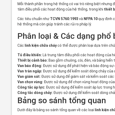
Mỗi thành phần trong hệ thống có vai trò riêng biệt nhưng 
tâm điều phối các hoạt động của hệ thống, trong khi
thiết 
Các tiêu chuẩn như
TCVN 5760:1993
và
NFPA 10
quy định c
hệ thống mà còn giúp tránh các rủi ro pháp lý.
Phân loại & Các dạng phổ 
Các
linh kiện chữa cháy
có thể được phân loại dựa trên chức 
Tủ điều khiển:
Là trung tâm điều phối các hoạt động của hệ 
Thiết bị cảnh báo:
Bao gồm chuông, còi, đèn, và bảng hiển thị
Van báo động:
Được sử dụng để phát hiện và báo động sự cố
Van tràn ngập:
Được sử dụng để kiểm soát dòng chảy của c
Van giám sát:
Được sử dụng để giám sát và kiểm soát các
Van chọn vùng:
Được sử dụng để chọn vùng hoạt động của h
Công tắc áp lực:
Được sử dụng để kiểm soát áp lực trong h
Công tắc dòng chảy:
Được sử dụng để kiểm soát dòng chảy
Bảng so sánh tổng quan
Dưới đây là bảng so sánh tổng quan về các loại
linh kiện ch