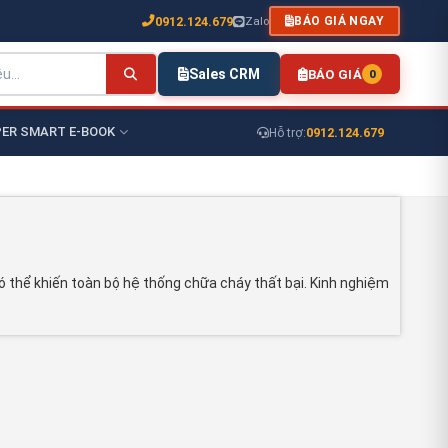
0912.124.679
Zalo
BÁO GIÁ NGAY
Sales CRM
BÁO GIÁ
0
ER SMART E-BOOK
0912.124.679
Hỗ trợ:
ó thể khiến toàn bộ hệ thống chữa cháy thất bại. Kinh nghiệm