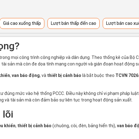
Giá cao xuống thấp
Lượt bán thấp đến cao
Lượt bán cao xu
rọng?
rong mọi công trình công nghiệp và dân dụng. Theo thống kê của Bộ Côn
ề tài sản mà còn đe dọa tính mạng con người và gián đoạn hoạt động s
khiển
,
van báo động
, và
thiết bị cảnh báo
là bắt buộc theo
TCVN 7026
ư đúng mức vào hệ thống PCCC. Điều này không chỉ vi phạm pháp luật mà
g và tài sản mà còn đảm bảo sự liên tục trong hoạt động sản xuất.
 lõi
ều khiển
,
thiết bị cảnh báo
(chuông, còi, đèn, bảng hiển thị),
van báo đ