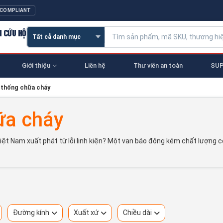
 COMPLIANT
N CỨU HỘ
Giới thiệu
Liên hệ
Thư viên an toàn
SUP
ệ thống chữa cháy
ữa cháy
ệt Nam xuất phát từ lỗi linh kiện? Một van báo động kém chất lượng c
Đường kính
Xuất xứ
Chiều dài