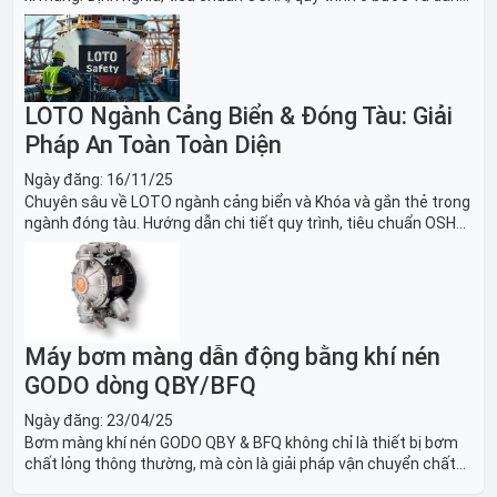
sách thiết bị LOTO thiết yếu. Giải pháp bảo trì lò nung, máy
nghiền an toàn.
LOTO Ngành Cảng Biển & Đóng Tàu: Giải
Pháp An Toàn Toàn Diện
Ngày đăng:
16/11/25
Chuyên sâu về LOTO ngành cảng biển và Khóa và gắn thẻ trong
ngành đóng tàu. Hướng dẫn chi tiết quy trình, tiêu chuẩn OSHA,
thiết bị và Giải pháp LOTO trong công nghiệp đóng tàu toàn
diện.
Máy bơm màng dẫn động bằng khí nén
GODO dòng QBY/BFQ
Ngày đăng:
23/04/25
Bơm màng khí nén GODO QBY & BFQ không chỉ là thiết bị bơm
chất lỏng thông thường, mà còn là giải pháp vận chuyển chất
lỏng toàn diện, linh hoạt và bền bỉ, sẵn sàng phục vụ từ các ứng