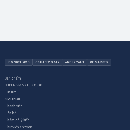
dụng dân dụng nhỏ đến công nghiệp nặng có yêu cầu đặc biệt.
ISO 9001:2015
OSHA 1910.147
ANSI Z244.1
CE MARKED
Sản phẩm
SUPER SMART E-BOOK
Tin tức
Giới thiệu
Thành viên
Liên hệ
Thăm dò ý kiến
Thư viên an toàn