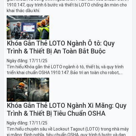
1910.147, quy trình 6 bước và thiết bị LOTO chống ăn mòn cho
khai thác dầu khí.
Khóa Gắn Thẻ LOTO Ngành Ô tô: Quy
Trình & Thiết Bị An Toàn Bắt Buộc
Ngày đăng:
17/11/25
Tìm hiểu Khóa gắn thẻ LOTO ngành ô tô, thiết bị, và quy trình
triển khai chuẩn OSHA 1910.147. Bảo trì an toàn cho robot,
băng tải sản xuất ô tô và dây chuyền lắp ráp xe hơi.
Khóa Gắn Thẻ LOTO Ngành Xi Măng: Quy
Trình & Thiết Bị Tiêu Chuẩn OSHA
Ngày đăng:
17/11/25
Tìm hiểu chuyên sâu về Lockout Tagout (LOTO) trong nhà máy
xi măng: Định nghĩa, tiêu chuẩn OSHA, quy trình 6 bước và danh