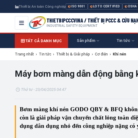
Thiết bị An toàn Công nghiệp
ISO 9001
LOTO CERTIFIED
OSHA
THIETBIPCCCVINA / THIẾT BỊ PCCC & CỨU NẠ
INDUSTRIAL SAFETY EQUIPMENT
Sản phẩm
Tin tức
TẤT CẢ DANH MỤC
Trang nhất
›
Tin tức
›
Thiết bị & Giải pháp
›
Cơ điện
›
Khí nén
Máy bơm màng dẫn động bằng 
Thứ tư - 23/04/2025 04:47
Bơm màng khí nén GODO QBY & BFQ
không
còn là
giải pháp vận chuyển chất lỏng toàn diệ
dụng dân dụng nhỏ đến công nghiệp nặng có y