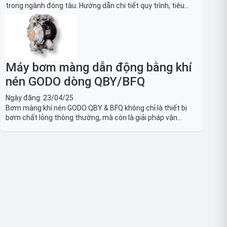
trong ngành đóng tàu. Hướng dẫn chi tiết quy trình, tiêu
chuẩn OSHA, thiết bị và Giải pháp LOTO trong công nghiệp
đóng tàu toàn diện.
Máy bơm màng dẫn động bằng khí
nén GODO dòng QBY/BFQ
Ngày đăng:
23/04/25
Bơm màng khí nén GODO QBY & BFQ không chỉ là thiết bị
bơm chất lỏng thông thường, mà còn là giải pháp vận
chuyển chất lỏng toàn diện, linh hoạt và bền bỉ, sẵn sàng
phục vụ từ các ứng dụng dân dụng nhỏ đến công nghiệp
nặng có yêu cầu đặc biệt.