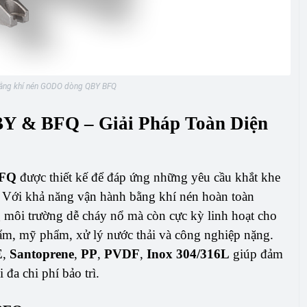
ng khí nén GODO dòng QBY BFQ
 & BFQ – Giải Pháp Toàn Diện
FQ
được thiết kế để đáp ứng những yêu cầu khắt khe
. Với khả năng vận hành bằng khí nén hoàn toàn
 môi trường dễ cháy nổ mà còn cực kỳ linh hoạt cho
ẩm, mỹ phẩm, xử lý nước thải và công nghiệp nặng.
E
,
Santoprene
,
PP
,
PVDF
,
Inox 304/316L
giúp đảm
 đa chi phí bảo trì.