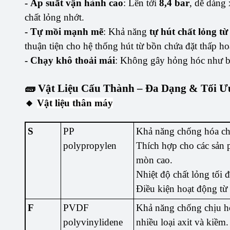
-
Áp suất vận hành cao
: Lên tới
8,4 bar
, dễ dàng
chất lỏng nhớt.
- Tự mồi mạnh mẽ
: Khả năng
tự hút chất lỏng t
thuận tiện cho hệ thống hút từ bồn chứa đặt thấp ho
- Chạy khô thoải mái
: Không gây hỏng hóc như b
🧱 Vật Liệu Cấu Thành – Đa Dạng & Tối 
🔸
Vật liệu thân máy
S
PP
Khả năng chống hóa chấ
polypropylen
Thích hợp cho các sản 
mòn cao.
Nhiệt độ chất lỏng tối 
Điều kiện hoạt động từ
F
PVDF
Khả năng chống chịu hó
polyvinylidene
nhiều loại axit và kiềm.