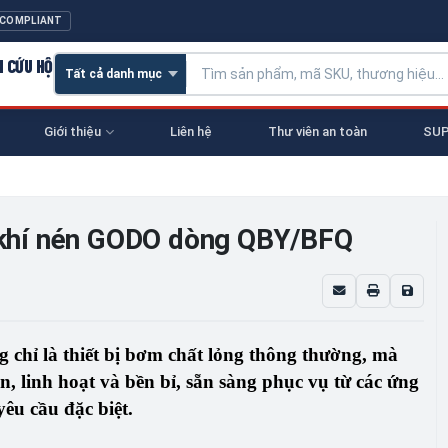
 COMPLIANT
N CỨU HỘ
Giới thiệu
Liên hệ
Thư viên an toàn
SUP
khí nén GODO dòng QBY/BFQ
 chỉ là thiết bị bơm chất lỏng thông thường, mà
n, linh hoạt và bền bỉ
, sẵn sàng phục vụ từ các ứng
êu cầu đặc biệt.