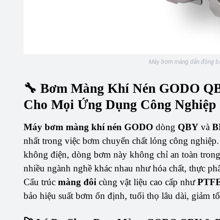
Máy bơm màng dẫn động bằ
🔧 Bơm Màng Khí Nén GODO QBY
Cho Mọi Ứng Dụng Công Nghiệp
Máy bơm màng khí nén GODO
dòng
QBY
và
B
nhất trong việc bơm chuyển chất lỏng công nghiệp
không điện, dòng bơm này không chỉ an toàn trong
nhiều ngành nghề khác nhau như hóa chất, thực ph
Cấu trúc
màng đôi
cùng vật liệu cao cấp như
PTF
bảo hiệu suất bơm ổn định, tuổi thọ lâu dài, giảm tối