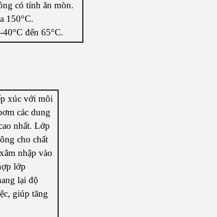
ng có tính ăn mòn.
đa 150°C.
 -40°C đến 65°C.
ếp xúc với môi
 bơm các dung
cao nhất. Lớp
ng cho chất
 xâm nhập vào
hợp lớp
mang lại độ
ệc, giúp tăng