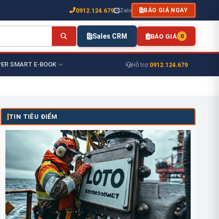
0912.124.679
Zalo
BÁO GIÁ NGAY
Sales CRM
BÁO GIÁ
0
ER SMART E-BOOK
0912.124.679
Hỗ trợ:
TIN TIÊU ĐIỂM