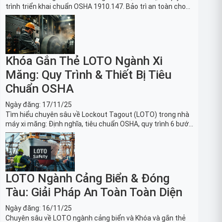
trình triển khai chuẩn OSHA 1910.147. Bảo trì an toàn cho
robot, băng tải sản xuất ô tô và dây chuyền lắp ráp xe hơi.
Khóa Gắn Thẻ LOTO Ngành Xi
Măng: Quy Trình & Thiết Bị Tiêu
Chuẩn OSHA
Ngày đăng:
17/11/25
Tìm hiểu chuyên sâu về Lockout Tagout (LOTO) trong nhà
máy xi măng: Định nghĩa, tiêu chuẩn OSHA, quy trình 6 bước
và danh sách thiết bị LOTO thiết yếu. Giải pháp bảo trì lò
nung, máy nghiền an toàn.
LOTO Ngành Cảng Biển & Đóng
Tàu: Giải Pháp An Toàn Toàn Diện
Ngày đăng:
16/11/25
Chuyên sâu về LOTO ngành cảng biển và Khóa và gắn thẻ