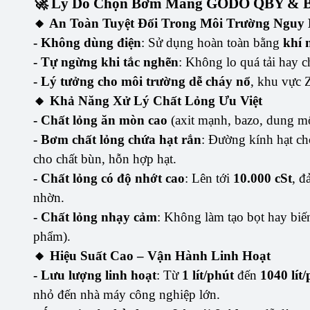
🚀 Lý Do Chọn Bơm Màng GODO QBY & 
🔸 An Toàn Tuyệt Đối Trong Môi Trường Nguy
- Không dùng điện
: Sử dụng hoàn toàn bằng
khí 
- Tự ngừng khi tắc nghẽn
: Không lo quá tải hay 
- Lý tưởng cho môi trường dễ cháy nổ
, khu vực 
🔸 Khả Năng Xử Lý Chất Lỏng Ưu Việt
- Chất lỏng ăn mòn cao
(axit mạnh, bazo, dung 
-
Bơm chất lỏng chứa hạt rắn
: Đường kính hạt c
cho chất bùn, hỗn hợp hạt.
- Chất lỏng có độ nhớt cao
: Lên tới
10.000 cSt
, đ
nhờn.
- Chất lỏng nhạy cảm
: Không làm tạo bọt hay bi
phẩm).
🔸 Hiệu Suất Cao – Vận Hành Linh Hoạt
-
Lưu lượng linh hoạt
: Từ
1 lít/phút
đến
1040 lít
nhỏ đến nhà máy công nghiệp lớn.