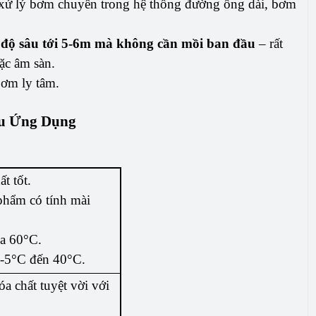
 xử lý bơm chuyển trong hệ thống đường ống dài, bơm
ừ độ sâu tới 5-6m mà không cần mồi ban đầu
– rất
ặc âm sàn.
ơm ly tâm.
Ưu Ứng Dụng
t tốt.
phẩm có tính mài
đa 60°C.
 -5°C đến 40°C.
a chất tuyệt vời với