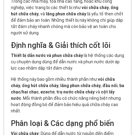
Trong các nhà máy, tòa nhà cao tầng, hoặc khu công
nghiệp, việc trang bị các thiết bị như
vòi chữa cháy
,
ống
hút chữa cháy
, và
lăng phun chữa cháy
là yếu tố then chốt
để đảm bảo an toàn. Những thiết bị này không chỉ giúp dập
tắt đám cháy nhanh chóng mà còn bảo vệ an toàn cho
người sử dụng.
Định nghĩa & Giải thích cốt lõi
Thiết bị dẫn nước và phun chữa cháy
là hệ thống các dụng
cụ chuyên dụng dùng để dẫn nước và phun nước dưới áp
lực cao nhằm dập tắt đám cháy.
Hệ thống này bao gồm nhiều thành phần như
vòi chữa
cháy
,
ống hút chữa cháy
,
lăng phun chữa cháy
,
đầu nối
,
ba
chạc/hai chạc
,
ezectơ
,
trụ nước chữa cháy
và
cột lấy
nước
. Mỗi thành phần đều có chức năng riêng biệt nhưng
hoạt động đồng bộ để đảm bảo hiệu quả chữa cháy cao
nhất.
Phân loại & Các dạng phổ biến
Vòi chữa cháy:
Dùng để dẫn nước từ nguồn đến điểm