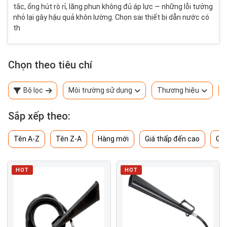
tắc, ống hút rò rỉ, lăng phun không đủ áp lực — những lỗi tưởng
nhỏ lại gây hậu quả khôn lường. Chọn sai thiết bị dẫn nước có
th
Chọn theo tiêu chí
Bộ lọc
Môi trường sử dụng
Thương hiệu
Sắp xếp theo:
Tên A-Z
Tên Z-A
Hàng mới
Giá thấp đến cao
Giá
HOT
HOT