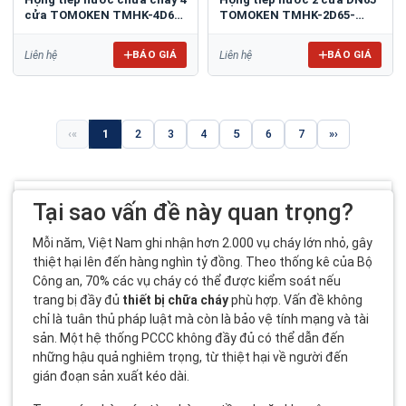
cửa TOMOKEN TMHK-4D65-
TOMOKEN TMHK-2D65-
150A
100A
BÁO GIÁ
BÁO GIÁ
Liên hệ
Liên hệ
«
1
2
3
4
5
6
7
»
Tại sao vấn đề này quan trọng?
Mỗi năm, Việt Nam ghi nhận hơn 2.000 vụ cháy lớn nhỏ, gây
thiệt hại lên đến hàng nghìn tỷ đồng. Theo thống kê của Bộ
Công an, 70% các vụ cháy có thể được kiểm soát nếu
trang bị đầy đủ
thiết bị chữa cháy
phù hợp. Vấn đề không
chỉ là tuân thủ pháp luật mà còn là bảo vệ tính mạng và tài
sản. Một hệ thống PCCC không đầy đủ có thể dẫn đến
những hậu quả nghiêm trọng, từ thiệt hại về người đến
gián đoạn sản xuất kéo dài.