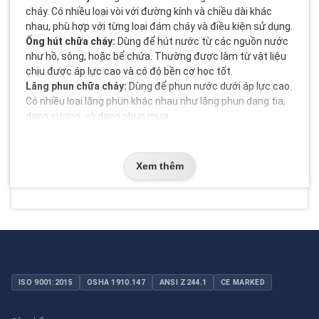
cháy. Có nhiều loại vòi với đường kính và chiều dài khác
nhau, phù hợp với từng loại đám cháy và điều kiện sử dụng.
Ống hút chữa cháy:
Dùng để hút nước từ các nguồn nước
như hồ, sông, hoặc bể chứa. Thường được làm từ vật liệu
chịu được áp lực cao và có độ bền cơ học tốt.
Lăng phun chữa cháy:
Dùng để phun nước dưới áp lực cao.
Có nhiều loại lăng phun khác nhau như lăng phun dạng tia,
dạng sương, và dạng phun mưa.
Đầu nối:
Dùng để kết nối các đoạn ống với nhau hoặc kết
nối ống với các thiết bị khác. Đầu nối cần đảm bảo kín khít
để tránh rò rỉ nước.
Xem thêm
Ba chạc/hai chạc:
Dùng để chia dòng nước từ một ống
chính thành nhiều ống nhỏ hơn. Giúp tăng cường khả năng
phun nước đến nhiều điểm khác nhau cùng một lúc.
Ezectơ:
Dùng để tạo áp lực nước cao hơn từ nguồn nước
có áp lực thấp. Ezectơ thường được sử dụng trong các hệ
thống chữa cháy di động.
Trụ nước chữa cháy và cột lấy nước:
Dùng để cung cấp
nguồn nước cho hệ thống chữa cháy. Trụ nước chữa cháy
ISO 9001:2015
OSHA 1910.147
ANSI Z244.1
CE MARKED
thường được lắp đặt cố định tại các vị trí chiến lược trong
tòa nhà hoặc khu công nghiệp.