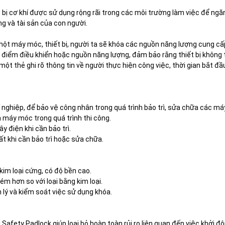
ết bị cơ khí được sử dụng rộng rãi trong các môi trường làm việc để ng
ng và tài sản của con người.
ột máy móc, thiết bị, người ta sẽ khóa các nguồn năng lượng cung cấp ch
điểm điều khiển hoặc nguồn năng lượng, đảm bảo rằng thiết bị không t
 thẻ ghi rõ thông tin về người thực hiện công việc, thời gian bắt đầu
nghiệp, để bảo vệ công nhân trong quá trình bảo trì, sửa chữa các máy
 máy móc trong quá trình thi công.
 điện khi cần bảo trì.
t khi cần bảo trì hoặc sửa chữa.
kim loại cứng, có độ bền cao.
m hơn so với loại bằng kim loại.
lý và kiểm soát việc sử dụng khóa.
Safety Padlock giúp loại bỏ hoàn toàn rủi ro liên quan đến việc khởi độ