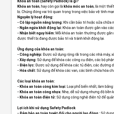
Khóa an toàn (Safety Padlock) là gì?
Khóa an toàn
, hay còn gọi là
khóa móc an toàn
, là một thi
bị. Chúng đóng vai trò quan trọng trong việc bảo vệ tính mạ
Nguyên lý hoạt động:
- Cô lập nguồn năng lượng:
Khi cần bảo trì hoặc sửa chữa m
- Ngăn ngừa khởi động lại:
Khóa an toàn được gắn vào các 
- Nhận biết nguy hiểm:
Mỗi khóa an toàn thường được gắn một
được thiết bị đang được bảo trì và tránh khởi động lại.
Ứng dụng của khóa an toàn:
- Công nghiệp:
Được sử dụng rộng rãi trong các nhà máy, xí 
- Xây dựng:
Sử dụng để khóa các công cụ điện, các bộ phận
- Điện lực:
Được sử dụng để khóa các tủ điện, các đường dây
- Hóa chất:
Sử dụng để khóa các van, các bình chứa hóa chấ
Các loại khóa an toàn:
- Khóa an toàn còng kim loại:
Loại phổ biến nhất, làm bằng 
- Khóa an toàn còng nhựa:
Nhẹ, dễ sử dụng nhưng độ bền ké
- Khóa an toàn điện tử:
Sử dụng công nghệ điện tử để quản 
Lợi ích khi sử dụng Safety Padlock
- Đảm bảo an toàn tuyệt đối cho người lao động :
Sử dụng 