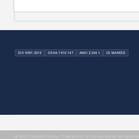
ISO 9001:2015
OSHA 1910.147
ANSI Z244.1
CE MARKED
© 2025 ThietBiPCCCVina / Thiết bị PCCC & Cứu nạn cứu hộ. All rights re