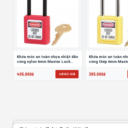
Khóa móc an toàn nhựa nhiệt dẻo
Khóa móc an toàn nh
còng nylon 6mm Master Lock
còng thép 6mm Mast
406RED
410YLW
405.000đ
385.000đ
BÁO GIÁ