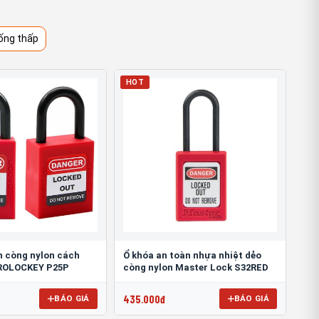
ống thấp
HOT
n còng nylon cách
Ổ khóa an toàn nhựa nhiệt dẻo
ROLOCKEY P25P
còng nylon Master Lock S32RED
435.000đ
BÁO GIÁ
BÁO GIÁ