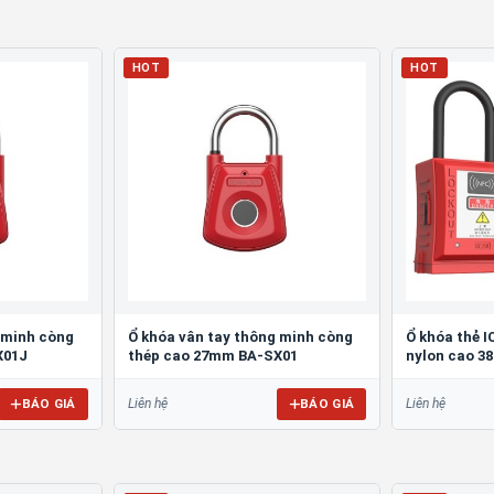
HOT
HOT
 minh còng
Ổ khóa vân tay thông minh còng
Ổ khóa thẻ 
X01J
thép cao 27mm BA-SX01
nylon cao 
BÁO GIÁ
BÁO GIÁ
Liên hệ
Liên hệ