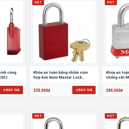
HOT
HOT
minh còng
Khóa an toàn bằng nhôm cùm
Khóa an toà
C02J
hợp kim 6mm Master Lock
chống cắt 
6835RED
335.000đ
295.000đ
BÁO GIÁ
BÁO GIÁ
HOT
HOT