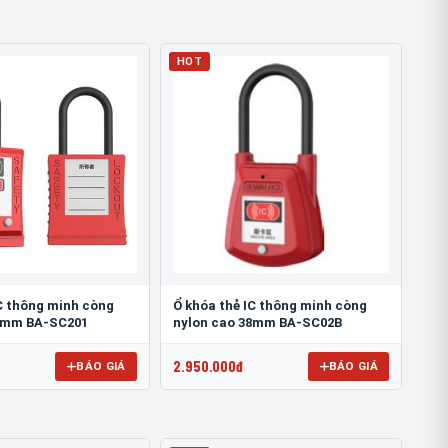
HOT
IC thông minh còng
Ổ khóa thẻ IC thông minh còng
38mm BA-SC201
nylon cao 38mm BA-SC02B
2.950.000đ
BÁO GIÁ
BÁO GIÁ