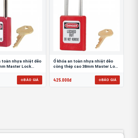
 toàn nhựa nhiệt dẻo
Ổ khóa an toàn nhựa nhiệt dẻo
mm Master Lock
còng thép cao 38mm Master Lock
S31RED
425.000đ
BÁO GIÁ
BÁO GIÁ