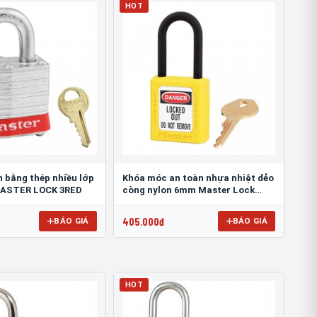
HOT
n bằng thép nhiều lớp
Khóa móc an toàn nhựa nhiệt dẻo
MASTER LOCK 3RED
còng nylon 6mm Master Lock
406YLW
405.000đ
BÁO GIÁ
BÁO GIÁ
HOT