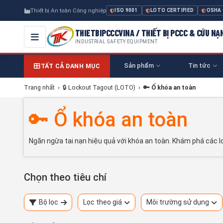
Thiết bị An toàn Công nghiệp
ISO 9001
LOTO CERTIFIED
OSHA
THIETBIPCCCVINA / THIẾT BỊ PCCC & CỨU NẠ
INDUSTRIAL SAFETY EQUIPMENT
Sản phẩm
Tin tức
TẤT CẢ DANH MỤC
Trang nhất
›
🔒 Lockout Tagout (LOTO)
›
🔑 Ổ khóa an toàn
🔑 Ổ khóa an toàn
Ngăn ngừa tai nạn hiệu quả với khóa an toàn. Khám phá các l
Chọn theo tiêu chí
Bộ lọc
Lọc theo giá
Môi trường sử dụng