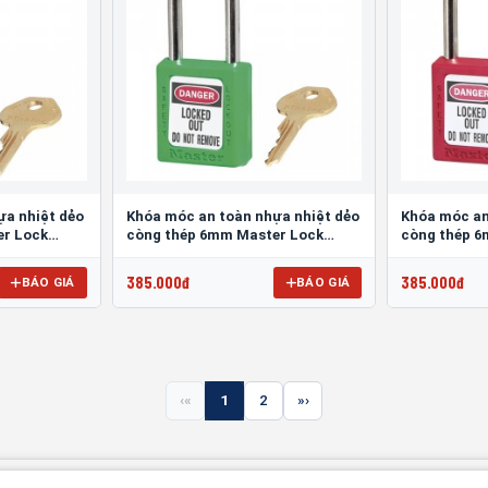
ựa nhiệt dẻo
Khóa móc an toàn nhựa nhiệt dẻo
Khóa móc an
er Lock
còng thép 6mm Master Lock
còng thép 6
410GRN
410RED
385.000đ
385.000đ
BÁO GIÁ
BÁO GIÁ
«
1
2
»