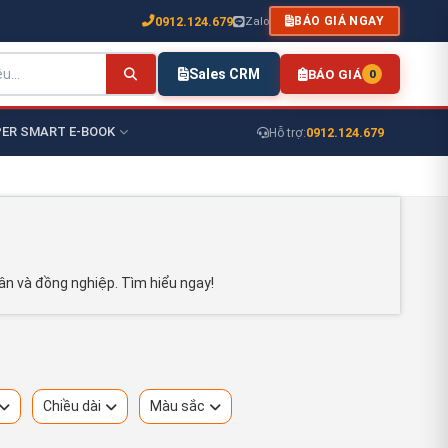
0912.124.679
Zalo
BÁO GIÁ NGAY
Sales CRM
BÁO GIÁ
0
ER SMART E-BOOK
0912.124.679
Hỗ trợ:
ân và đồng nghiệp. Tìm hiểu ngay!
Chiều dài
Màu sắc