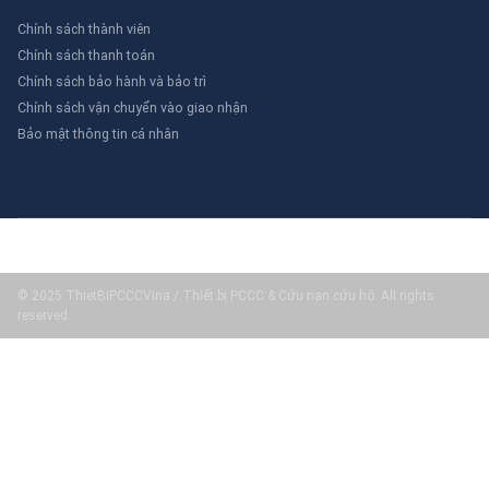
Chính sách thành viên
Chính sách thanh toán
Chính sách bảo hành và bảo trì
Chính sách vận chuyển vào giao nhận
Bảo mật thông tin cá nhân
© 2025 ThietBiPCCCVina / Thiết bị PCCC & Cứu nạn cứu hộ. All rights
reserved.