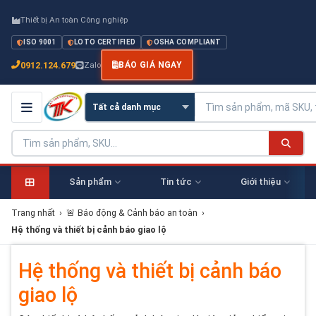
Thiết bị An toàn Công nghiệp
ISO 9001
LOTO CERTIFIED
OSHA COMPLIANT
0912.124.679
Zalo
BÁO GIÁ NGAY
Sản phẩm
Tin tức
Giới thiệu
Trang nhất
›
🚨 Báo động & Cảnh báo an toàn
›
Hệ thống và thiết bị cảnh báo giao lộ
Hệ thống và thiết bị cảnh báo
giao lộ