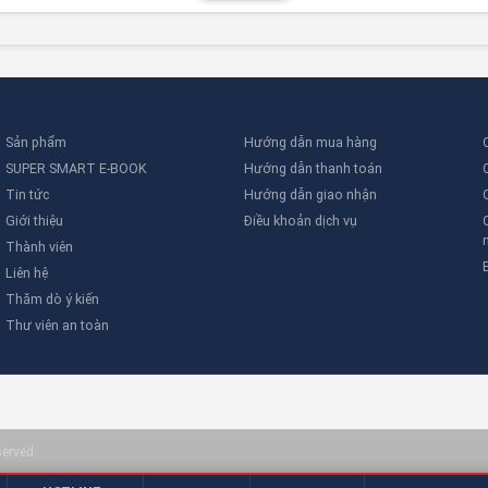
s RTU
.
ống cảnh báo đa lớp
bao gồm:
Sản phẩm
Hướng dẫn mua hàng
á tải được tích hợp với
ổ khóa thông minh
trên các thiết bị nâng hạ, gi
SUPER SMART E-BOOK
Hướng dẫn thanh toán
Tin tức
Hướng dẫn giao nhận
lầm cần tránh
Giới thiệu
Điều khoản dịch vụ
Thành viên
list sau:
Liên hệ
Thăm dò ý kiến
Thư viên an toàn
ảm biến không chống nổ trong khu vực nguy hiểm.
served.
uả trong nhà máy ồn ào.
ặt và vận hành tăng gấp đôi.