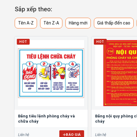
Sắp xếp theo:
Tên A-Z
Tên Z-A
Hàng mới
Giá thấp đến cao
HOT
HOT
Bảng tiêu lệnh phòng cháy và
Bảng nội quy phòng 
chữa cháy
cháy
BÁO GIÁ
Liên hệ
Liên hệ