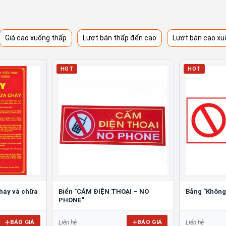
Giá cao xuống thấp
Lượt bán thấp đến cao
Lượt bán cao xu
HOT
HOT
cháy và chữa
Biển "CẤM ĐIỆN THOẠI – NO
Bảng "Không
PHONE"
BÁO GIÁ
BÁO GIÁ
Liên hệ
Liên hệ