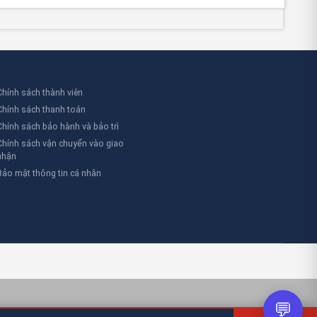
Chính sách thành viên
úp ngăn chặn 95% sự cố do quá tải.
Chính sách thanh toán
Chính sách bảo hành và bảo trì
Chính sách vận chuyển vào giao
nhận
Bảo mật thông tin cá nhân
💬