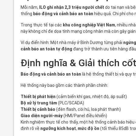
Mỗi năm,
ILO ghi nhận 2,3 triệu người chết
do tai nạn và b
thống
báo động và cảnh báo an toàn
hiệu quả. Chi phí cho 
Trong thực tế tại các
khu công nghiệp Việt Nam
, nhiều nh
này không chỉ đe dọa tính mạng công nhân mà còn gây gián
Ví dụ điển hình: Một nhà máy ở Bình Dương từng phải
ngừng
cảnh báo an toàn tự động
đang trở thành ưu tiên hàng đầu
Định nghĩa & Giải thích cốt
Báo động và cảnh báo an toàn
là hệ thống thiết bị và quy 
Hệ thống này bao gồm các thành phần chính:
Thiết bị phát hiện
(cảm biến khí gas, nhiệt độ, áp suất)
Bộ xử lý trung tâm
(PLC/SCADA)
Thiết bị cảnh báo
(đèn flash, còi hú, loa phát thanh)
Giao diện người-máy
(HMI/Panel điều khiển)
Kinh nghiệm thực tế cho thấy, một hệ thống cảnh báo hiệu
định rõ về
ngưỡng kích hoạt
,
mức độ ồn
(tối thiểu 85dB tr