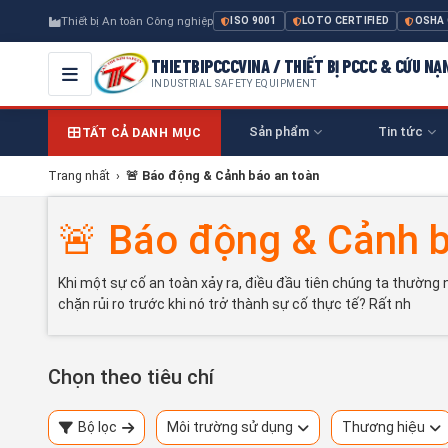
Thiết bị An toàn Công nghiệp
ISO 9001
LOTO CERTIFIED
OSHA
THIETBIPCCCVINA / THIẾT BỊ PCCC & CỨU NẠ
INDUSTRIAL SAFETY EQUIPMENT
Sản phẩm
Tin tức
TẤT CẢ DANH MỤC
Trang nhất
›
🚨 Báo động & Cảnh báo an toàn
🚨 Báo động & Cảnh b
Khi một sự cố an toàn xảy ra, điều đầu tiên chúng ta thường 
chặn rủi ro trước khi nó trở thành sự cố thực tế? Rất nh
Chọn theo tiêu chí
Bộ lọc
Môi trường sử dụng
Thương hiệu