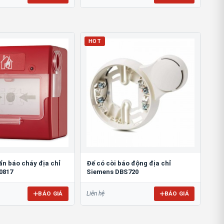
HOT
ẩn báo cháy địa chỉ
Đế có còi báo động địa chỉ
0817
Siemens DBS720
BÁO GIÁ
BÁO GIÁ
Liên hệ