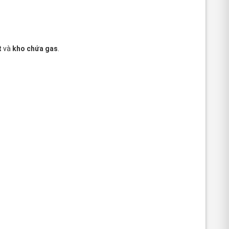
t
và
kho chứa gas
.
 cảm biến được lắp đặt tại
đường ống dẫn khí
và
bồn chứa
,