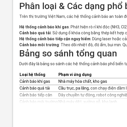
Phân loại & Các dạng phổ 
Trên thị trường Việt Nam, các hệ thống cảnh báo an toàn đ
Hệ thống cảnh báo khí gas
: Phát hiện rò rỉ khí độc (NH3, 
Cảnh báo quá tải
: Sử dụng
ổ khóa còng bằng thép
kết hợp 
Hệ thống cảnh báo tiếp cận nguy hiểm
: Dùng laser hoặc c
Cảnh báo môi trường
: Theo dõi nhiệt độ, độ ẩm, bụi mịn. 
Bảng so sánh tổng quan
Dưới đây là bảng so sánh các hệ thống cảnh báo phổ biến t
Loại hệ thống
Phạm vi ứng dụng
Cảnh báo khí gas
Nhà máy hóa chất, kho gas
Cảnh báo quá tải
Cầu trục, pa lăng,
con chạy điện dầm I
Cảnh báo tiếp cận
Dây chuyền tự động, robot công nghi
Cảnh báo môi trường
Nhà máy dệt, xưởng gỗ, kho lạnh
Ứng dụng thực tế tại Việt
Tại
Khu công nghiệp VSIP Hải Phòng
, hệ thống cảnh báo kh