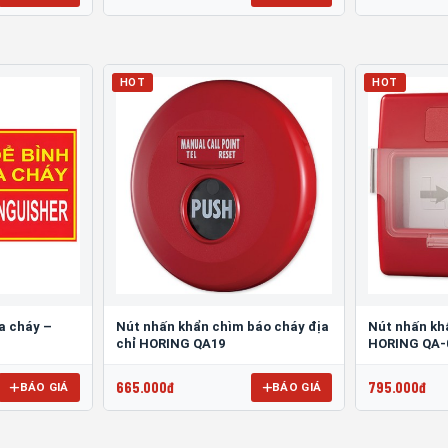
HOT
HOT
a cháy –
Nút nhấn khẩn chìm báo cháy địa
Nút nhấn kh
chỉ HORING QA19
HORING QA-
665.000đ
795.000đ
BÁO GIÁ
BÁO GIÁ