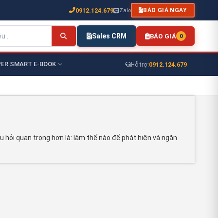
0912.124.679
Zalo
BÁO GIÁ NGAY
Sales CRM
BÁO GIÁ
0
ER SMART E-BOOK
0912.124.679
Hỗ trợ:
u hỏi quan trọng hơn là: làm thế nào để phát hiện và ngăn