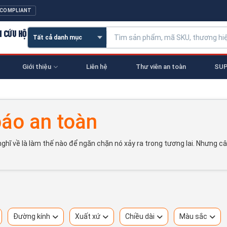
 COMPLIANT
N CỨU HỘ
Giới thiệu
Liên hệ
Thư viên an toàn
SUP
áo an toàn
nghĩ về là làm thế nào để ngăn chặn nó xảy ra trong tương lai. Nhưng câ
Đường kính
Xuất xứ
Chiều dài
Màu sắc