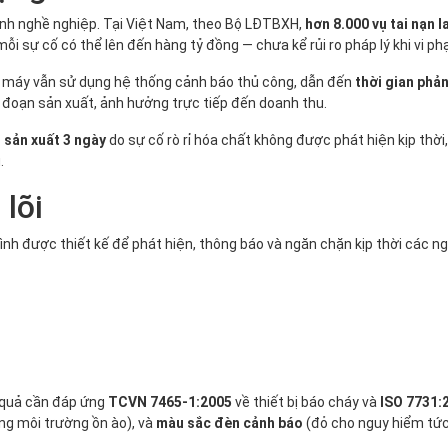
ệnh nghề nghiệp. Tại Việt Nam, theo Bộ LĐTBXH,
hơn 8.000 vụ tai nạn 
mỗi sự cố có thể lên đến hàng tỷ đồng — chưa kể rủi ro pháp lý khi vi p
à máy vẫn sử dụng hệ thống cảnh báo thủ công, dẫn đến
thời gian phả
 đoạn sản xuất, ảnh hưởng trực tiếp đến doanh thu.
 sản xuất 3 ngày
do sự cố rò rỉ hóa chất không được phát hiện kịp thời,
.
 lõi
trình được thiết kế để phát hiện, thông báo và ngăn chặn kịp thời các 
 quả cần đáp ứng
TCVN 7465-1:2005
về thiết bị báo cháy và
ISO 7731:
ong môi trường ồn ào), và
màu sắc đèn cảnh báo
(đỏ cho nguy hiểm tức 