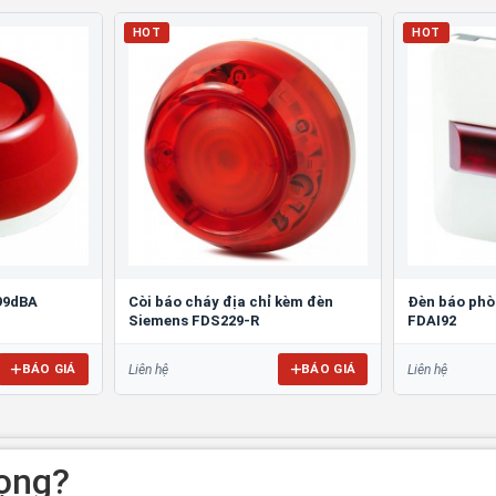
HOT
HOT
 99dBA
Còi báo cháy địa chỉ kèm đèn
Đèn báo phò
Siemens FDS229-R
FDAI92
BÁO GIÁ
BÁO GIÁ
Liên hệ
Liên hệ
rọng?