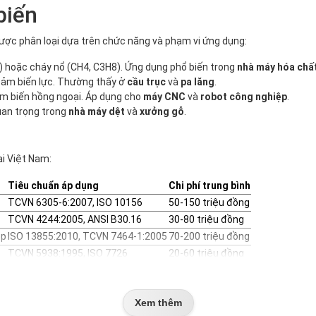
biến
ược phân loại dựa trên chức năng và phạm vi ứng dụng:
Cl2) hoặc cháy nổ (CH4, C3H8). Ứng dụng phổ biến trong
nhà máy hóa chấ
cảm biến lực. Thường thấy ở
cầu trục
và
pa lăng
.
ảm biến hồng ngoại. Áp dụng cho
máy CNC
và
robot công nghiệp
.
Quan trọng trong
nhà máy dệt
và
xưởng gỗ
.
ại Việt Nam:
Tiêu chuẩn áp dụng
Chi phí trung bình
TCVN 6305-6:2007, ISO 10156
50-150 triệu đồng
TCVN 4244:2005, ANSI B30.16
30-80 triệu đồng
ệp
ISO 13855:2010, TCVN 7464-1:2005
70-200 triệu đồng
TCVN 5938:1995, ISO 7726
20-60 triệu đồng
 Nam
Xem thêm
í gas đã giúp giảm 60% số vụ tai nạn liên quan đến rò rỉ hóa chất. Các