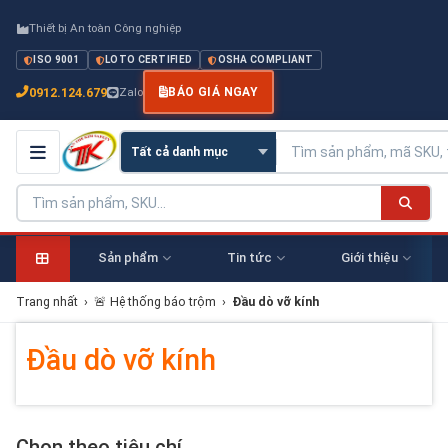
Thiết bị An toàn Công nghiệp
ISO 9001
LOTO CERTIFIED
OSHA COMPLIANT
0912.124.679
Zalo
BÁO GIÁ NGAY
Sản phẩm
Tin tức
Giới thiệu
Trang nhất
›
🚨 Hệ thống báo trộm
›
Đầu dò vỡ kính
Đầu dò vỡ kính
Chọn theo tiêu chí