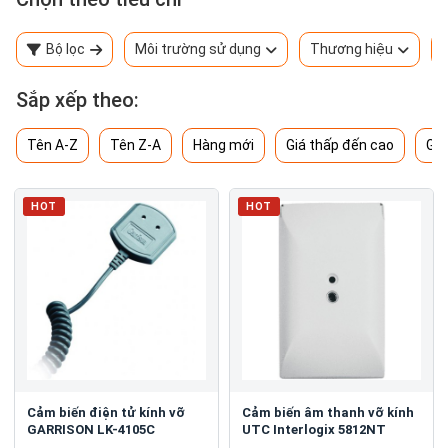
Bộ lọc
Môi trường sử dụng
Thương hiệu
Sắp xếp theo:
Tên A-Z
Tên Z-A
Hàng mới
Giá thấp đến cao
Giá
HOT
HOT
Cảm biến điện tử kính vỡ
Cảm biến âm thanh vỡ kính
GARRISON LK-4105C
UTC Interlogix 5812NT