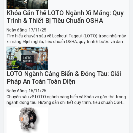
Khóa Gắn Thẻ LOTO Ngành Xi Măng: Quy
Trình & Thiết Bị Tiêu Chuẩn OSHA
Ngày đăng:
17/11/25
Tìm hiểu chuyên sâu về Lockout Tagout (LOTO) trong nhà máy
xi măng: Định nghĩa, tiêu chuẩn OSHA, quy trình 6 bước và danh
sách thiết bị LOTO thiết yếu. Giải pháp bảo trì lò nung, máy
nghiền an toàn.
LOTO Ngành Cảng Biển & Đóng Tàu: Giải
Pháp An Toàn Toàn Diện
Ngày đăng:
16/11/25
Chuyên sâu về LOTO ngành cảng biển và Khóa và gắn thẻ trong
ngành đóng tàu. Hướng dẫn chi tiết quy trình, tiêu chuẩn OSHA,
thiết bị và Giải pháp LOTO trong công nghiệp đóng tàu toàn
diện.