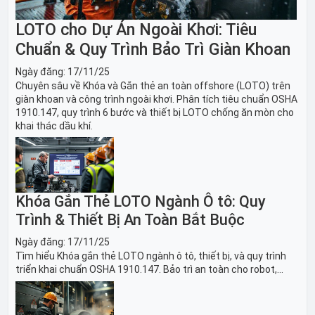
LOTO cho Dự Án Ngoài Khơi: Tiêu
Chuẩn & Quy Trình Bảo Trì Giàn Khoan
Ngày đăng:
17/11/25
Chuyên sâu về Khóa và Gắn thẻ an toàn offshore (LOTO) trên
giàn khoan và công trình ngoài khơi. Phân tích tiêu chuẩn OSHA
1910.147, quy trình 6 bước và thiết bị LOTO chống ăn mòn cho
khai thác dầu khí.
Khóa Gắn Thẻ LOTO Ngành Ô tô: Quy
Trình & Thiết Bị An Toàn Bắt Buộc
Ngày đăng:
17/11/25
Tìm hiểu Khóa gắn thẻ LOTO ngành ô tô, thiết bị, và quy trình
triển khai chuẩn OSHA 1910.147. Bảo trì an toàn cho robot,
băng tải sản xuất ô tô và dây chuyền lắp ráp xe hơi.