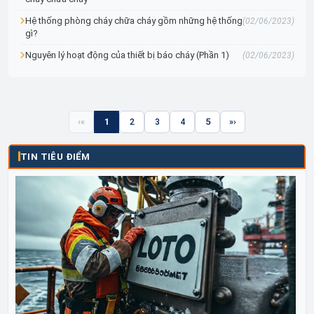
Hệ thống phòng cháy chữa cháy gồm những hệ thống
(02/06/2023)
gì?
Nguyên lý hoạt động của thiết bị báo cháy (Phần 1)
(02/06/2023)
«
1
2
3
4
5
»
TIN TIÊU ĐIỂM