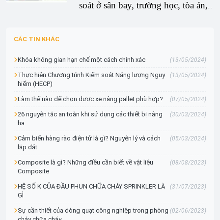
soát ở sân bay, trường học, tòa án,
phẩm và kiến ​​thức chuyên môn
nhà tù và cơ sở quân sự. Máy dò
thích hợp.
kim loại cầm tay , còn được gọi là
CÁC TIN KHÁC
đũa an ninh, thường được sử dụng
kết hợp với máy dò kim loại đi bộ;
Khóa không gian hạn chế một cách chính xác
(13/05/2024)
thiết bị cầm tay đang được sử dụng
để sàng lọc tập trung khi cảnh báo
Thực hiện Chương trình Kiểm soát Năng lượng Nguy
(13/05/2024)
hiểm (HECP)
của máy dò đi qua được kích hoạt.
Làm thế nào để chọn được xe nâng pallet phù hợp?
(07/05/2024)
26 nguyên tắc an toàn khi sử dụng các thiết bị nâng
(30/03/2024)
hạ
Cảm biến hàng rào điện tử là gì? Nguyên lý và cách
(05/03/2024)
lắp đặt
Composite là gì? Những điều cần biết về vật liệu
(08/08/2023)
Composite
HỆ SỐ K CỦA ĐẦU PHUN CHỮA CHÁY SPRINKLER LÀ
(31/07/2023)
GÌ
Sự cần thiết của dòng quạt công nghiệp trong phòng
(02/06/2023)
cháy chữa cháy