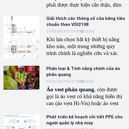
phải được thực hiện cẩn thận, đúng
tiêu chuẩn an toàn nhằm ngăn ngừa
những tai nạn, rủi ro có thể xảy ra
Giải thích các thông số của bảng tiêu
chuẩn theo VDI2198
tại nơi làm việc.
24/05/2024 07:04:00
2326
0
Khi lựa chọn bất kỳ thiết bị nâng
kho nào, một trong những quy
trình chính là nghiên cứu và xác
minh các bảng có các đặc tính kỹ
thuật chính. Trong thế giới thiết bị
Phân loại & Tính năng chính của áo
kho bãi, các thông số kỹ thuật
phản quang
được tổ chức theo tiêu chuẩn
24/05/2024 05:22:00
5336
0
VDI2198, các bảng liệt kê các
Áo vest phản quang
, còn được
thông số kỹ thuật đều có sẵn từ bất
gọi là áo vest có khả năng hiển thị
kỳ nhà sản xuất nào và nhờ đó,
cao (áo vest Hi-Vis) hoặc áo vest
thiết bị có thể dễ dàng so sánh và
xây dựng, là trang phục thiết bị bảo
bạn cũng có thể hiểu liệu thiết bị có
vệ cá nhân (PPE) được mặc để
Phát triển kế hoạch chi tiết PPE cho
hoạt động được hay không trong
người quản lý nhà máy
nâng cao khả năng hiển thị của