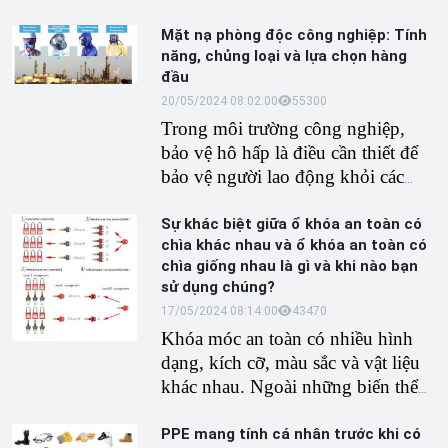
ngừa thương tích nghiêm trọng
nhiều loại thiết bị bảo vệ thính giác
hoặc giảm bớt mức độ nghiêm
khác nhau, mỗi loại đều có những
Mặt nạ phòng độc công nghiệp: Tính
năng, chủng loại và lựa chọn hàng
trọng của bỏng hóa chất, khiến
tính năng, ưu điểm và nhược điểm
đầu
chúng trở nên quan trọng đối với
riêng. Hướng dẫn này nhằm mục
20/05/2024 08:02:00
5530
0
sự an toàn tại nơi làm việc.
đích giúp bạn hiểu các lựa chọn
Trong môi trường công nghiệp,
khác nhau, đặc điểm chính của
bảo vệ hô hấp là điều cần thiết để
chúng và cách chọn thiết bị bảo vệ
bảo vệ người lao động khỏi các
thính giác tốt nhất cho nhu cầu của
hạt, khí và hơi độc hại trong không
bạn.
khí. Mặt nạ phòng độc công
Sự khác biệt giữa ổ khóa an toàn có
chìa khác nhau và ổ khóa an toàn có
nghiệp được thiết kế để mang lại sự
chìa giống nhau là gì và khi nào bạn
bảo vệ quan trọng này, đảm bảo
sử dụng chúng?
rằng người lao động có thể thở an
17/05/2024 08:14:00
4347
0
toàn ngay cả trong những điều kiện
Khóa móc an toàn có nhiều hình
khó khăn nhất.
dạng, kích cỡ, màu sắc và vật liệu
khác nhau. Ngoài những biến thể
khác nhau này, khi mua ổ khóa an
toàn, bạn cũng có thể chọn giữa
ổ
PPE mang tính cá nhân trước khi có