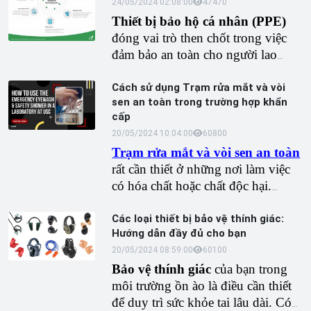
những điều kiện nhất định.
người mặc trong điều kiện ánh
24/05/2024 02:08:00
4747
0
sáng yếu hoặc nguy hiểm.
Thiết bị bảo hộ cá nhân (PPE)
đóng vai trò then chốt trong việc
đảm bảo an toàn cho người lao
động trong các ngành công nghiệp
khác nhau. Chín xu hướng PPE
Cách sử dụng Trạm rửa mắt và vòi
sen an toàn trong trường hợp khẩn
trong tương lai trong sản xuất được
cấp
nêu bật
20/05/2024 10:04:00
6080
0
Trạm rửa mắt và vòi sen an toàn
rất cần thiết ở những nơi làm việc
có hóa chất hoặc chất độc hại.
Chúng giúp giảm bớt ngay lập tức
các tai nạn, chẳng hạn như bắn
Các loại thiết bị bảo vệ thính giác:
Hướng dẫn đầy đủ cho bạn
tung tóe hóa chất, bằng cách loại
bỏ các chất có hại ra khỏi cơ thể,
20/05/2024 08:59:00
6010
0
đặc biệt là từ các khu vực nhạy cảm
Bảo vệ thính giác
của bạn trong
như mắt và da. Việc tiếp cận nhanh
môi trường ồn ào là điều cần thiết
chóng các cơ sở này có thể ngăn
để duy trì sức khỏe tai lâu dài. Có