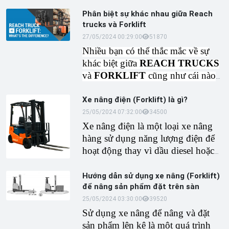
cho bạn và gia đình. Bài viết này sẽ
Phân biệt sự khác nhau giữa Reach
cung cấp thông tin chi tiết về máy
trucks và Forklift
dò nhiệt, bao gồm các loại, cách
27/05/2024 00:29:00
5187
0
hoạt động, ưu điểm, nhược điểm
Nhiều bạn có thể thắc mắc về sự
và ứng dụng cụ thể để bạn lựa
khác biệt giữa
REACH TRUCKS
chọn được thiết bị phù hợp cho
và
FORKLIFT
cũng như cái nào
ngôi nhà của mình.
là tốt hơn để sử dụng.
TATEKSAFE
sẽ giải thích để mọi
Xe nâng điện (Forklift) là gì?
người hiểu rõ, giúp bạn có thể đưa
25/05/2024 07:32:00
3450
0
ra quyết định phù hợp với công
Xe nâng điện là một loại xe nâng
việc của mình.
hàng sử dụng năng lượng điện để
hoạt động thay vì dầu diesel hoặc
khí đốt. Công dụng chính của xe
nâng điện giống như các loại xe
Hướng dẫn sử dụng xe nâng (Forklift)
nâng khác, bao gồm nâng, di
để nâng sản phẩm đặt trên sàn
chuyển và xếp dỡ hàng hóa trong
25/05/2024 03:30:00
3952
0
môi trường công nghiệp.
Sử dụng xe nâng để nâng và đặt
sản phẩm lên kệ là một quá trình