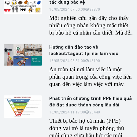
tác dụng bảo vệ
khóa có chìa khác nhau
hoặc
ổ
khóa có chìa giống hệt nhau
16/05/2024 07:50:00
3987
0
. Bài
viết này sẽ giải thích chính xác ý
Một nghiên cứu gần đây cho thấy
nghĩa của mã hóa duy nhất và mã
nhiều công nhân không mặc thiết
hóa bằng nhau cũng như chúng
bị bảo hộ cá nhân cần thiết. Mà để
được áp dụng trong bối cảnh nào.
lại một câu hỏi: Tại sao?
Hướng dẫn đào tạo về
lockout/tagout tại nơi làm việc
16/05/2024 05:51:00
4619
0
An toàn tại nơi làm việc là một
phần quan trọng của công việc liên
quan đến việc làm việc với máy
móc nguy hiểm. Chương trình đào
tạo khóa/gắn thẻ cách ly là yêu cầu
Phát triển chương trình PPE hiệu quả
để đạt được thành công lâu dài
về an toàn tại nơi làm việc đối với
các công việc liên quan đến máy
15/05/2024 11:17:00
2844
0
móc hoặc thiết bị có thể khiến các
Thiết bị bảo hộ cá nhân (PPE)
thành viên trong nhóm tiếp xúc với
đóng vai trò là tuyến phòng thủ
năng lượng có hại. Nếu bạn là
cuối cùng giữa hầu hết các mối