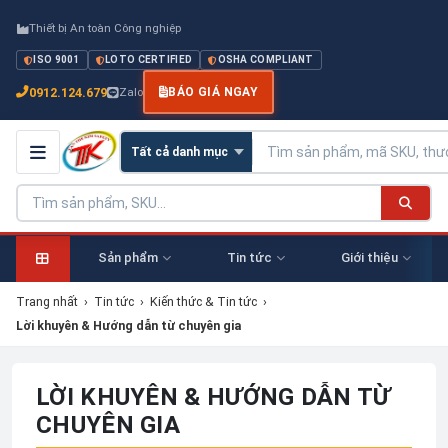
Thiết bị An toàn Công nghiệp
ISO 9001
LOTO CERTIFIED
OSHA COMPLIANT
0912.124.679
Zalo
BÁO GIÁ NGAY
Sản phẩm
Tin tức
Giới thiệu
Trang nhất
›
Tin tức
›
Kiến thức & Tin tức
›
Lời khuyên & Hướng dẫn từ chuyên gia
LỜI KHUYÊN & HƯỚNG DẪN TỪ
CHUYÊN GIA