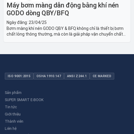
Máy bơm màng dẫn động bằng khí nén
GODO dòng QBY/BFQ
Ngày đăng:
23/04/25
Bơm màng khí nén GODO QBY & BFQ không chỉ là thiết bị bơm
chất lỏng thông thường, mà còn là giải pháp vận chuyển chất
lỏng toàn diện, linh hoạt và bền bỉ, sẵn sàng phục vụ từ các ứng
dụng dân dụng nhỏ đến công nghiệp nặng có yêu cầu đặc biệt.
ISO 9001:2015
OSHA 1910.147
ANSI Z244.1
CE MARKED
Sản phẩm
SUPER SMART E-BOOK
Tin tức
Giới thiệu
Thành viên
Liên hệ