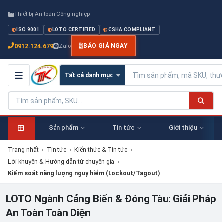
Thiết bị An toàn Công nghiệp
ISO 9001
LOTO CERTIFIED
OSHA COMPLIANT
0912.124.679
Zalo
BÁO GIÁ NGAY
Sản phẩm
Tin tức
Giới thiệu
Trang nhất
›
Tin tức
›
Kiến thức & Tin tức
›
Lời khuyên & Hướng dẫn từ chuyên gia
›
Kiểm soát năng lượng nguy hiểm (Lockout/Tagout)
LOTO Ngành Cảng Biển & Đóng Tàu: Giải Pháp
An Toàn Toàn Diện