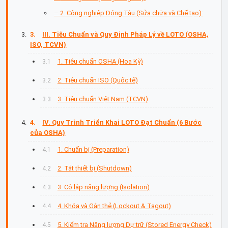
2. Công nghiệp Đóng Tàu (Sửa chữa và Chế tạo):
III. Tiêu Chuẩn và Quy Định Pháp Lý về LOTO (OSHA,
ISO, TCVN)
1. Tiêu chuẩn OSHA (Hoa Kỳ)
2. Tiêu chuẩn ISO (Quốc tế)
3. Tiêu chuẩn Việt Nam (TCVN)
IV. Quy Trình Triển Khai LOTO Đạt Chuẩn (6 Bước
của OSHA)
1. Chuẩn bị (Preparation)
2. Tắt thiết bị (Shutdown)
3. Cô lập năng lượng (Isolation)
4. Khóa và Gắn thẻ (Lockout & Tagout)
5. Kiểm tra Năng lượng Dự trữ (Stored Energy Check)