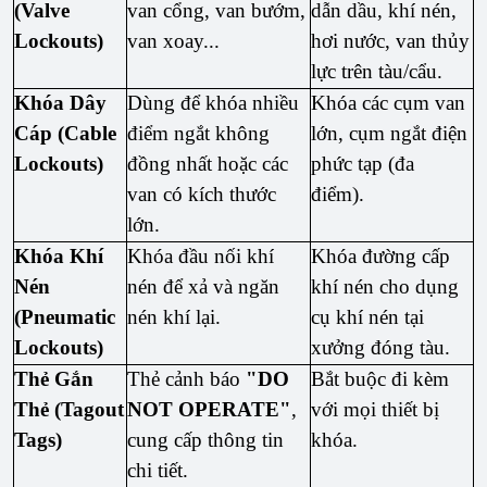
(Valve
van cổng, van bướm,
dẫn dầu, khí nén,
Lockouts)
van xoay...
hơi nước, van thủy
lực trên tàu/cẩu.
Khóa Dây
Dùng để khóa nhiều
Khóa các cụm van
Cáp (Cable
điểm ngắt không
lớn, cụm ngắt điện
Lockouts)
đồng nhất hoặc các
phức tạp (đa
van có kích thước
điểm).
lớn.
Khóa Khí
Khóa đầu nối khí
Khóa đường cấp
Nén
nén để xả và ngăn
khí nén cho dụng
(Pneumatic
nén khí lại.
cụ khí nén tại
Lockouts)
xưởng đóng tàu.
Thẻ Gắn
Thẻ cảnh báo
"DO
Bắt buộc đi kèm
Thẻ (Tagout
NOT OPERATE"
,
với mọi thiết bị
Tags)
cung cấp thông tin
khóa.
chi tiết.