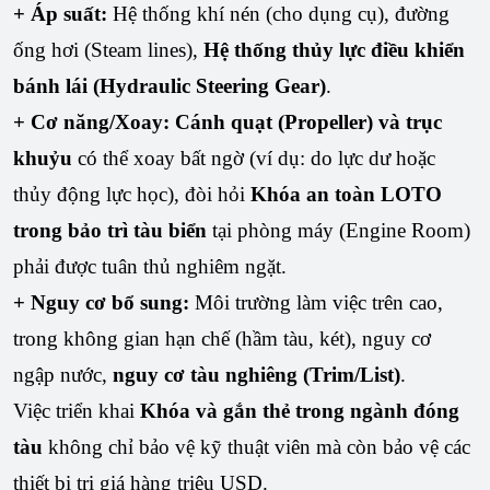
+ Áp suất:
Hệ thống khí nén (cho dụng cụ), đường
ống hơi (Steam lines),
Hệ thống thủy lực điều khiển
bánh lái (Hydraulic Steering Gear)
.
+ Cơ năng/Xoay:
Cánh quạt (Propeller) và trục
khuỷu
có thể xoay bất ngờ (ví dụ: do lực dư hoặc
thủy động lực học), đòi hỏi
Khóa an toàn LOTO
trong bảo trì tàu biển
tại phòng máy (Engine Room)
phải được tuân thủ nghiêm ngặt.
+ Nguy cơ bổ sung:
Môi trường làm việc trên cao,
trong không gian hạn chế (hầm tàu, két), nguy cơ
ngập nước,
nguy cơ tàu nghiêng (Trim/List)
.
Việc triển khai
Khóa và gắn thẻ trong ngành đóng
tàu
không chỉ bảo vệ kỹ thuật viên mà còn bảo vệ các
thiết bị trị giá hàng triệu USD.