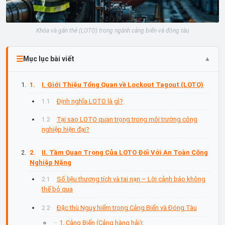
Khóa và gắn thẻ (LOTO) trong ngành cảng biển và đóng tàu
Mục lục bài viết
I. Giới Thiệu Tổng Quan về Lockout Tagout (LOTO)
Định nghĩa LOTO là gì?
Tại sao LOTO quan trọng trong môi trường công
nghiệp hiện đại?
II. Tầm Quan Trọng Của LOTO Đối Với An Toàn Công
Nghiệp Nặng
Số liệu thương tích và tai nạn – Lời cảnh báo không
thể bỏ qua
Đặc thù Nguy hiểm trong Cảng Biển và Đóng Tàu
1. Cảng Biển (Cảng hàng hải):