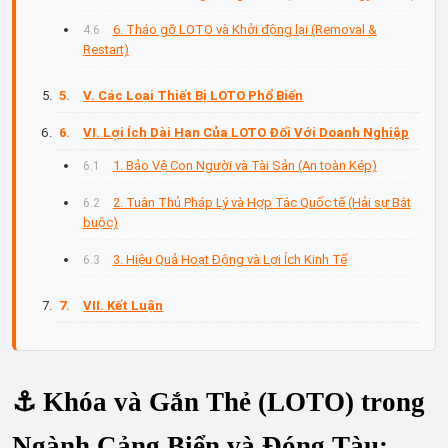
6. Tháo gỡ LOTO và Khởi động lại (Removal &
Restart)
V. Các Loại Thiết Bị LOTO Phổ Biến
VI. Lợi Ích Dài Hạn Của LOTO Đối Với Doanh Nghiệp
1. Bảo Vệ Con Người và Tài Sản (An toàn Kép)
2. Tuân Thủ Pháp Lý và Hợp Tác Quốc tế (Hải sự Bắt
buộc)
3. Hiệu Quả Hoạt Động và Lợi Ích Kinh Tế
VII. Kết Luận
⚓
Khóa và Gắn Thẻ (LOTO) trong
Ngành Cảng Biển và Đóng Tàu: