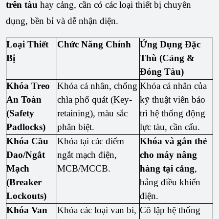
trên tàu
hay cảng, cần có các loại thiết bị chuyên
dụng, bền bỉ và dễ nhận diện.
Loại Thiết
Chức Năng Chính
Ứng Dụng Đặc
Bị
Thù (Cảng &
Đóng Tàu)
Khóa Treo
Khóa cá nhân, chống
Khóa cá nhân của
An Toàn
chìa phổ quát (Key-
kỹ thuật viên bảo
(Safety
retaining), màu sắc
trì hệ thống động
Padlocks)
phân biệt.
lực tàu, cần cẩu.
Khóa Cầu
Khóa tại các điểm
Khóa và gắn thẻ
Dao/Ngắt
ngắt mạch điện,
cho máy nâng
Mạch
MCB/MCCB.
hàng tại cảng
,
(Breaker
bảng điều khiển
Lockouts)
điện.
Khóa Van
Khóa các loại van bi,
Cô lập hệ thống