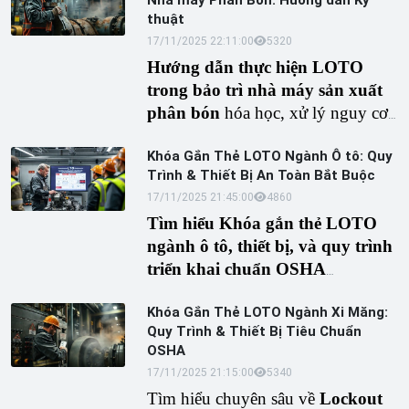
lượng và giải pháp
khóa và gắn
thuật
thẻ trong xây dựng
để bảo vệ
17/11/2025 22:11:00
532
0
công nhân.
Hướng dẫn thực hiện LOTO
trong bảo trì nhà máy sản xuất
phân bón
hóa học, xử lý nguy cơ
điện, áp lực, hóa chất (amoniac,
Khóa Gắn Thẻ LOTO Ngành Ô tô: Quy
nitrat). Khám phá quy trình 6 bước
Trình & Thiết Bị An Toàn Bắt Buộc
OSHA và thiết bị khóa an toàn
17/11/2025 21:45:00
486
0
chuyên dụng.
Tìm hiểu Khóa gắn thẻ LOTO
ngành ô tô, thiết bị, và quy trình
triển khai chuẩn OSHA
1910.147. Bảo trì an toàn cho
Khóa Gắn Thẻ LOTO Ngành Xi Măng:
robot, băng tải sản xuất ô tô và
Quy Trình & Thiết Bị Tiêu Chuẩn
dây chuyền lắp ráp xe hơi.
OSHA
17/11/2025 21:15:00
534
0
Tìm hiểu chuyên sâu về
Lockout