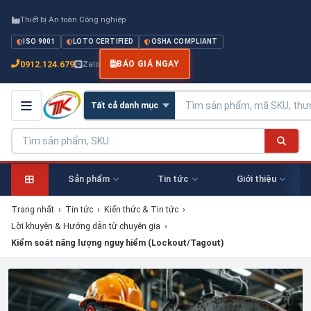
Thiết bị An toàn Công nghiệp
ISO 9001
LOTO CERTIFIED
OSHA COMPLIANT
0912.124.679
Zalo
BÁO GIÁ NGAY
Sản phẩm
Tin tức
Giới thiệu
Trang nhất
›
Tin tức
›
Kiến thức & Tin tức
›
Lời khuyên & Hướng dẫn từ chuyên gia
›
Kiểm soát năng lượng nguy hiểm (Lockout/Tagout)