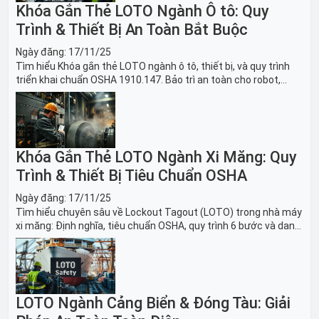
Khóa Gắn Thẻ LOTO Ngành Ô tô: Quy
Trình & Thiết Bị An Toàn Bắt Buộc
Ngày đăng:
17/11/25
Tìm hiểu Khóa gắn thẻ LOTO ngành ô tô, thiết bị, và quy trình
triển khai chuẩn OSHA 1910.147. Bảo trì an toàn cho robot,
băng tải sản xuất ô tô và dây chuyền lắp ráp xe hơi.
Khóa Gắn Thẻ LOTO Ngành Xi Măng: Quy
Trình & Thiết Bị Tiêu Chuẩn OSHA
Ngày đăng:
17/11/25
Tìm hiểu chuyên sâu về Lockout Tagout (LOTO) trong nhà máy
xi măng: Định nghĩa, tiêu chuẩn OSHA, quy trình 6 bước và danh
sách thiết bị LOTO thiết yếu. Giải pháp bảo trì lò nung, máy
nghiền an toàn.
LOTO Ngành Cảng Biển & Đóng Tàu: Giải