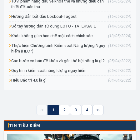
10 vi phạm hàng đầu về khóa thẻ và những điều cần
(15/05/2024)
thiết để tuân thủ
Hướng dẫn bắt đầu Lockout-Tagout
(15/05/2024)
Sổ tay hướng dẫn sử dụng LOTO - TATEKSAFE
(14/05/2024)
Khóa không gian hạn chế một cách chính xác
(13/05/2024)
Thực hiện Chương trình Kiểm soát Năng lượng Nguy
(13/05/2024)
hiểm (HECP)
Các bước cơ bản để khóa và gắn thẻ hệ thống là gì?
(05/04/2022)
Quy trình kiểm soát năng lượng nguy hiểm
(05/04/2022)
Hiểu Bảo trì 4.0 là gì
(04/04/2022)
«
1
2
3
4
»
TIN TIÊU ĐIỂM