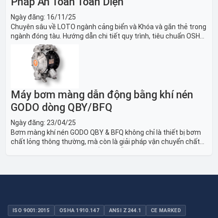
Pháp An Toàn Toàn Diện
Ngày đăng:
16/11/25
Chuyên sâu về LOTO ngành cảng biển và Khóa và gắn thẻ trong
ngành đóng tàu. Hướng dẫn chi tiết quy trình, tiêu chuẩn OSHA,
thiết bị và Giải pháp LOTO trong công nghiệp đóng tàu toàn
diện.
Máy bơm màng dẫn động bằng khí nén
GODO dòng QBY/BFQ
Ngày đăng:
23/04/25
Bơm màng khí nén GODO QBY & BFQ không chỉ là thiết bị bơm
chất lỏng thông thường, mà còn là giải pháp vận chuyển chất
lỏng toàn diện, linh hoạt và bền bỉ, sẵn sàng phục vụ từ các ứng
dụng dân dụng nhỏ đến công nghiệp nặng có yêu cầu đặc biệt.
ISO 9001:2015
OSHA 1910.147
ANSI Z244.1
CE MARKED