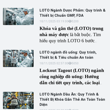
LOTO Ngành Dược Phẩm: Quy trình &
Thiết bị Chuẩn GMP, FDA
18/11/2025 03:19:00
520
0
Khóa và gắn thẻ (LOTO) trong
nhà máy dược
là bắt buộc. Tìm
hiểu quy trình LOTO 6 bước
chuẩn OSHA, thiết bị
khóa an
LOTO ngành đồ uống: Quy trình,
toàn
cho dây chuyền sản xuất
Thiết bị & Tiêu chuẩn An toàn
thuốc, và lợi ích
LOTO
đảm bảo
18/11/2025 02:57:00
505
0
an toàn, chất lượng dược phẩm
Lockout Tagout (LOTO) ngành
(GMP).
công nghiệp đồ uống: Hướng
dẫn chi tiết quy trình, các loại
khóa van, khóa điện và tiêu
LOTO Ngành Dầu Ăn: Quy Trình &
chuẩn OSHA, ISO để bảo vệ
Thiết Bị Khóa Gắn Thẻ An Toàn Toàn
nhân viên và đảm bảo an toàn
Diện
thực phẩm.