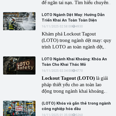
để ngăn tai nạn. Tìm hiểu chuyên
sâu về
thiết bị Lockout Tagout
LOTO Ngành Dệt May: Hướng Dẫn
cho anh em kỹ thuật hóa chất
,
Triển Khai An Toàn Toàn Diện
tiêu chuẩn OSHA và cách chọn
16/11/2025 02:58:00
493
0
khóa treo an toàn trong nhà
Khám phá Lockout Tagout
máy hóa chất
chống ăn mòn.
(LOTO) trong ngành dệt may: quy
trình LOTO an toàn ngành dệt,
khóa an toàn LOTO cho máy dệt,
LOTO Ngành Khai Khoáng: Khóa An
thiết bị khóa treo LOTO trong
Toàn Cho Khai Thác Mỏ
ngành dệt. Giải pháp LOTO trong
16/11/2025 02:34:00
477
0
công nghiệp may mặc giúp giảm
Lockout Tagout (LOTO)
là giải
tai nạn, tăng năng suất nhà máy dệt
pháp thiết yếu cho an toàn lao
sợi Việt Nam.
động trong ngành khai khoáng.
Bài viết chi tiết về khóa an toàn
(LOTO) Khóa và gắn thẻ trong ngành
LOTO trong khai thác mỏ, quy
công nghiệp hóa dầu
trình triển khai, thiết bị khóa treo
16/11/2025 01:35:00
526
0