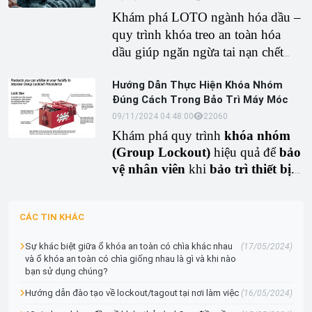
LOTO cho mỏ than và lợi ích giảm
Khám phá LOTO ngành hóa dầu –
tai nạn. Áp dụng LOTO ngành
quy trình khóa treo an toàn hóa
khai khoáng ngay để bảo vệ người
dầu giúp ngăn ngừa tai nạn chết
lao động và máy móc khai khoáng
người trong nhà máy lọc dầu. Tìm
hiệu quả.
Hướng Dẫn Thực Hiện Khóa Nhóm
hiểu thiết bị Lockout Tagout cho
Đúng Cách Trong Bảo Trì Máy Móc
ngành hóa chất, tiêu chuẩn OSHA
09/11/2024 04:48:00
2206
0
và ISO, cùng giải pháp bộ khóa
Khám phá quy trình
khóa nhóm
van an toàn cho nhà máy dầu khí.
(Group Lockout)
hiệu quả để
bảo
Áp dụng ngay để bảo vệ lao động
vệ nhân viên
khi
bảo trì thiết bị
.
và tuân thủ pháp lý.
Tìm hiểu các bước và thiết bị cần
thiết để đảm bảo an toàn tối đa.
CÁC TIN KHÁC
Sự khác biệt giữa ổ khóa an toàn có chìa khác nhau
(17/05/2024)
và ổ khóa an toàn có chìa giống nhau là gì và khi nào
bạn sử dụng chúng?
Hướng dẫn đào tạo về lockout/tagout tại nơi làm việc
(16/05/2024)