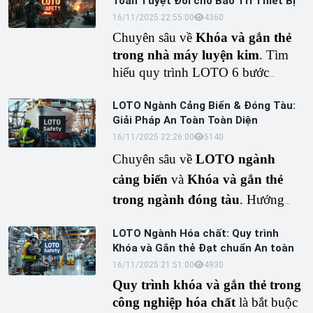
Toàn Tuyệt Đối cho Bảo Trì Thiết Bị
đạt chuẩn IEC, và tầm quan trọng
16/11/2025 22:55:00
436
0
của LOTO trong phòng ngừa tai
Chuyên sâu về
Khóa và gắn thẻ
nạn điện áp cao.
trong nhà máy luyện kim
. Tìm
hiểu quy trình LOTO 6 bước
OSHA, tiêu chuẩn, thiết bị an toàn
LOTO Ngành Cảng Biển & Đóng Tàu:
LOTO cho ngành chế biến kim
Giải Pháp An Toàn Toàn Diện
loại và giải pháp toàn diện.
16/11/2025 22:26:00
514
0
Chuyên sâu về
LOTO ngành
cảng biển
và
Khóa và gắn thẻ
trong ngành đóng tàu
. Hướng
dẫn chi tiết quy trình, tiêu chuẩn
LOTO Ngành Hóa chất: Quy trình
OSHA, thiết bị và
Giải pháp
Khóa và Gắn thẻ Đạt chuẩn An toàn
LOTO trong công nghiệp đóng
16/11/2025 21:51:00
493
0
tàu
toàn diện.
Quy trình khóa và gắn thẻ trong
công nghiệp hóa chất
là bắt buộc