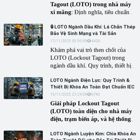
Tagout (LOTO) trong nhà máy
xi măng
: Định nghĩa, tiêu chuẩn
OSHA, quy trình 6 bước và danh
🔒 LOTO Ngành Dầu Khí: Lá Chắn Thép
sách thiết bị LOTO thiết yếu. Giải
Bảo Vệ Sinh Mạng và Tài Sản
pháp bảo trì lò nung, máy nghiền
17/11/2025 05:50:00
442
0
an toàn.
Khám phá vai trò then chốt của
LOTO (Lockout Tagout) trong
ngành dầu khí. Quy trình, thiết bị
LOTO chống cháy nổ, chống ăn
LOTO Ngành Điện Lực: Quy Trình &
mòn và tuân thủ OSHA. Đảm bảo
Thiết Bị Khóa An Toàn Đạt Chuẩn IEC
an toàn cho công nhân trong bảo
16/11/2025 23:24:00
678
0
trì thiết bị dầu khí.
Giải pháp Lockout Tagout
(LOTO) toàn diện cho nhà máy
điện, trạm biến áp, và hệ thống
năng lượng.
Tìm hiểu quy trình 6
LOTO Ngành Luyện Kim: Chìa Khóa An
bước OSHA, thiết bị khóa an toàn