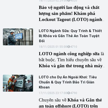
18/11/2025 02:29:00
452
0
Bảo vệ người lao động và chất
lượng sản phẩm! Khám phá
Lockout Tagout (LOTO) ngành
công nghiệp dầu ăn. Quy trình 6
LOTO Ngành Sữa: Quy Trình & Thiết
bước OSHA, thiết bị khóa điện,
Bị Khóa và Gắn Thẻ An Toàn Tuyệt
khóa van chuyên dụng, và giải
Đối
pháp LOTO toàn diện cho nhà
18/11/2025 01:55:00
471
0
máy chế biến dầu thực vật.
LOTO ngành công nghiệp sữa
là
bắt buộc. Tìm hiểu chuyên sâu về
Khóa và gắn thẻ trong nhà máy
sữa
theo OSHA. Hướng dẫn chi
LOTO cho Dự Án Ngoài Khơi: Tiêu
tiết quy trình, thiết bị LOTO cho
Chuẩn & Quy Trình Bảo Trì Giàn
máy tiệt trùng, băng tải và lợi ích
Khoan
về an toàn thực phẩm.
17/11/2025 23:17:00
479
0
Chuyên sâu về
Khóa và Gắn thẻ
an toàn offshore (LOTO) trên