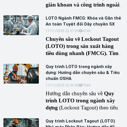
giàn khoan và công trình ngoài
khơi
. Phân tích tiêu chuẩn OSHA
LOTO Ngành FMCG: Khóa và Gắn thẻ
1910.147, quy trình 6 bước và
An toàn Tuyệt đối Dây chuyền SX
thiết bị LOTO chống ăn mòn cho
17/11/2025 22:57:00
416
0
khai thác dầu khí.
Chuyên sâu về Lockout Tagout
(LOTO) trong sản xuất hàng
tiêu dùng nhanh (FMCG). Tìm
hiểu tiêu chuẩn OSHA, quy trình
Quy trình LOTO trong ngành xây
6 bước, thiết bị cô lập năng
dựng: Hướng dẫn chuyên sâu & Tiêu
lượng và lợi ích dài hạn để giảm
chuẩn OSHA
thiểu tai nạn, tối ưu hóa bảo trì
17/11/2025 22:35:00
766
0
thiết bị FMCG an toàn với
Hướng dẫn chuyên sâu về
Quy
LOTO.
trình LOTO trong ngành xây
dựng
(Lockout Tagout) theo tiêu
chuẩn OSHA. Hiểu rõ tầm quan
Quy trình Lockout Tagout (LOTO)
trọng, các loại thiết bị cô lập năng
Nhà máy Phân Bón: Hướng dẫn Kỹ