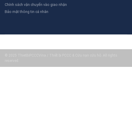
Chính sách vận chuyển vào giao nhận
Bảo mật thông tin cá nhân
© 2025 ThietBiPCCCVina / Thiết bị PCCC & Cứu nạn cứu hộ. All rights
reserved.