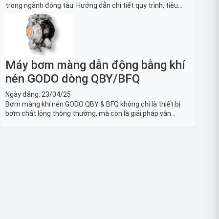
trong ngành đóng tàu. Hướng dẫn chi tiết quy trình, tiêu
chuẩn OSHA, thiết bị và Giải pháp LOTO trong công nghiệp
đóng tàu toàn diện.
Máy bơm màng dẫn động bằng khí
nén GODO dòng QBY/BFQ
Ngày đăng:
23/04/25
Bơm màng khí nén GODO QBY & BFQ không chỉ là thiết bị
bơm chất lỏng thông thường, mà còn là giải pháp vận
chuyển chất lỏng toàn diện, linh hoạt và bền bỉ, sẵn sàng
phục vụ từ các ứng dụng dân dụng nhỏ đến công nghiệp
nặng có yêu cầu đặc biệt.