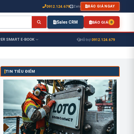
0912.124.679
Zalo
BÁO GIÁ NGAY
Sales CRM
BÁO GIÁ
0
ER SMART E-BOOK
0912.124.679
Hỗ trợ:
TIN TIÊU ĐIỂM