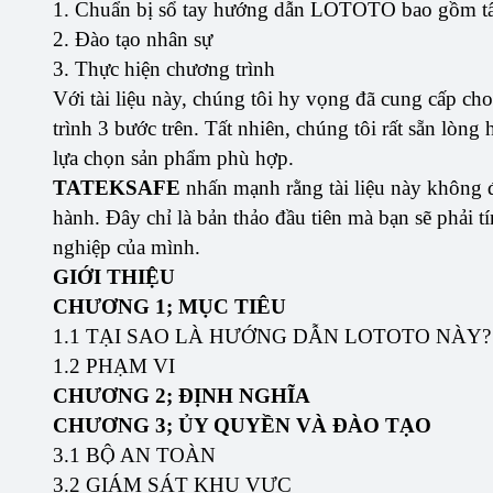
1. Chuẩn bị sổ tay hướng dẫn LOTOTO bao gồm tất 
2. Đào tạo nhân sự
3. Thực hiện chương trình
Với tài liệu này, chúng tôi hy vọng đã cung cấp cho
trình 3 bước trên. Tất nhiên, chúng tôi rất sẵn lòng
lựa chọn sản phẩm phù hợp.
TATEKSAFE
nhấn mạnh rằng tài liệu này không đ
hành. Đây chỉ là bản thảo đầu tiên mà bạn sẽ phải 
nghiệp của mình.
GIỚI THIỆU
CHƯƠNG 1; MỤC TIÊU
1.1 TẠI SAO LÀ HƯỚNG DẪN LOTOTO NÀY?
1.2 PHẠM VI
CHƯƠNG 2; ĐỊNH NGHĨA
CHƯƠNG 3; ỦY QUYỀN VÀ ĐÀO TẠO
3.1 BỘ AN TOÀN
3.2 GIÁM SÁT KHU VỰC