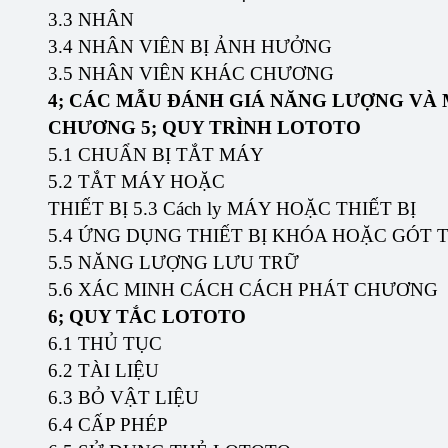
3.3 NHÂN
3.4 NHÂN VIÊN BỊ ẢNH HƯỞNG
3.5 NHÂN VIÊN KHÁC CHƯƠNG
4; CÁC MẪU ĐÁNH GIÁ NĂNG LƯỢNG VÀ 
CHƯƠNG 5; QUY TRÌNH LOTOTO
5.1 CHUẨN BỊ TẮT MÁY
5.2 TẮT MÁY HOẶC
THIẾT BỊ 5.3 Cách ly MÁY HOẶC THIẾT BỊ
5.4 ỨNG DỤNG THIẾT BỊ KHÓA HOẶC GÓT T
5.5 NĂNG LƯỢNG LƯU TRỮ
5.6 XÁC MINH CÁCH CÁCH PHÁT CHƯƠNG
6; QUY TẮC LOTOTO
6.1 THỦ TỤC
6.2 TÀI LIỆU
6.3 BỎ VẬT LIỆU
6.4 CẤP PHÉP