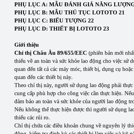
PHỤ LỤC A: MẪU ĐÁNH GIÁ NĂNG LƯỢNG
PHỤ LỤC B: MẪU THỦ TỤC LOTOTO 21
PHỤ LỤC C: BIỂU TƯỢNG 22
PHỤ LỤC D: THIẾT BỊ LOTOTO 23
Giới thiệu
Chỉ thị Châu Âu 89/655/EEC
(phiên bản mới nhất
thiểu về an toàn và sức khỏe lao động cho việc sử d
quan đến tất cả các máy móc, thiết bị, dụng cụ hoặc
quan đến các thiết bị này.
Theo chỉ thị này, người sử dụng lao động phải thực 
cung cấp phù hợp cho công việc cần thực hiện. Nếu
đảm bảo an toàn và sức khỏe của người lao động tro
Nếu không thể thực hiện được thì người sử dụng la
thiểu các rủi ro.
Chỉ thị chứa các điều khoản chung về nguyên lý thiế
động, kiểm tra định kỳ các thiết bị làm việc và kỹ n