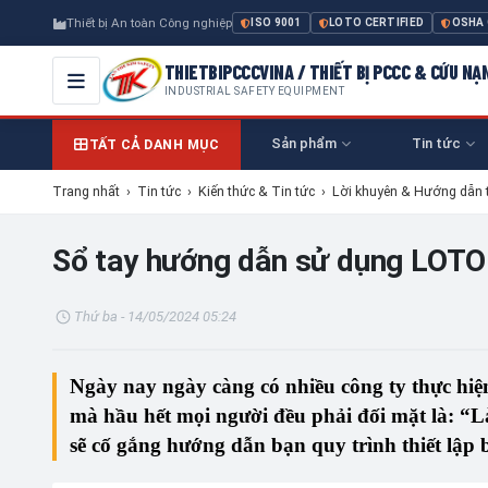
Thiết bị An toàn Công nghiệp
ISO 9001
LOTO CERTIFIED
OSHA
THIETBIPCCCVINA / THIẾT BỊ PCCC & CỨU NẠ
INDUSTRIAL SAFETY EQUIPMENT
Sản phẩm
Tin tức
TẤT CẢ DANH MỤC
Trang nhất
›
Tin tức
›
Kiến thức & Tin tức
›
Lời khuyên & Hướng dẫn 
Sổ tay hướng dẫn sử dụng LOT
Thứ ba - 14/05/2024 05:24
Ngày nay ngày càng có nhiều công ty thực hi
mà hầu hết mọi người đều phải đối mặt là: “L
sẽ cố gắng hướng dẫn bạn quy trình thiết lậ