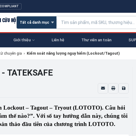
 COMPLIANT
N CỨU HỘ
Giới thiệu
Liên hệ
Thư viên an toàn
SUP
từ chuyên gia
›
Kiểm soát năng lượng nguy hiểm (Lockout/Tagout)
O - TATEKSAFE
ện
Lockout
–
Tagout
–
Tryout
(LOTOTO). Câu hỏi
àm thế nào?”. Với sổ tay hướng dẫn này, chúng tôi
p bản thảo đầu tiên của chương trình LOTOTO.