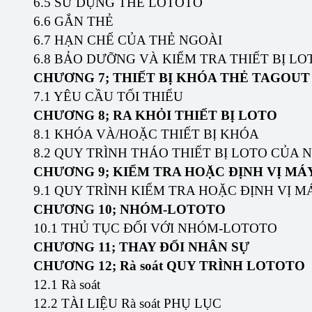
6.5 SỬ DỤNG THẺ LOTOTO
6.6 GẮN THẺ
6.7 HẠN CHẾ CỦA THẺ NGOÀI
6.8 BẢO DƯỠNG VÀ KIỂM TRA THIẾT BỊ LO
CHƯƠNG 7; THIẾT BỊ KHÓA THẺ TAGOUT
7.1 YÊU CẦU TỐI THIỂU
CHƯƠNG 8; RA KHỎI THIẾT BỊ LOTO
8.1 KHÓA VÀ/HOẶC THIẾT BỊ KHÓA
8.2 QUY TRÌNH THÁO THIẾT BỊ LOTO CỦA
CHƯƠNG 9; KIỂM TRA HOẶC ĐỊNH VỊ MÁY
9.1 QUY TRÌNH KIỂM TRA HOẶC ĐỊNH VỊ M
CHƯƠNG 10; NHÓM-LOTOTO
10.1 THỦ TỤC ĐỐI VỚI NHÓM-LOTOTO
CHƯƠNG 11; THAY ĐỔI NHÂN SỰ
CHƯƠNG 12; Rà soát QUY TRÌNH LOTOTO
12.1 Rà soát
12.2 TÀI LIỆU Rà soát PHỤ LỤC