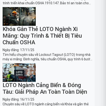
trình triển khai chuẩn OSHA 1910.147. Bảo trì an toàn cho
robot, băng tải sản xuất ô tô và dây chuyền lắp ráp xe hơi.
Khóa Gắn Thẻ LOTO Ngành Xi
Măng: Quy Trình & Thiết Bị Tiêu
Chuẩn OSHA
Ngày đăng:
17/11/25
Tìm hiểu chuyên sâu về Lockout Tagout (LOTO) trong nhà
máy xi măng: Định nghĩa, tiêu chuẩn OSHA, quy trình 6 bước
và danh sách thiết bị LOTO thiết yếu. Giải pháp bảo trì lò
nung, máy nghiền an toàn.
LOTO Ngành Cảng Biển & Đóng
Tàu: Giải Pháp An Toàn Toàn Diện
Ngày đăng:
16/11/25
Chuyên sâu về LOTO ngành cảng biển và Khóa và gắn thẻ