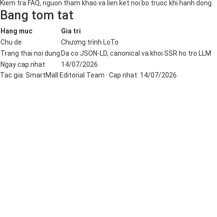
Kiem tra FAQ, nguon tham khao va lien ket noi bo truoc khi hanh dong.
Bang tom tat
Hang muc
Gia tri
Chu de
Chương trình LoTo
Trang thai noi dung
Da co JSON-LD, canonical va khoi SSR ho tro LLM
Ngay cap nhat
14/07/2026
Tac gia:
SmartMall Editorial Team
· Cap nhat:
14/07/2026