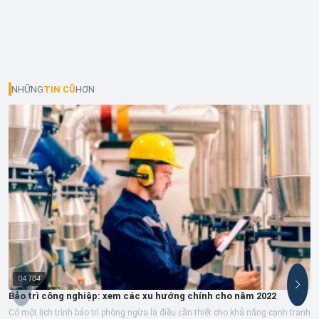
NHỮNG
TIN CŨ
HƠN
04
T04
Bảo trì công nghiệp: xem các xu hướng chính cho năm 2022
Có một lịch trình bảo trì phòng ngừa là điều cần thiết cho khả năng cạnh tranh