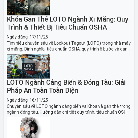
Khóa Gắn Thẻ LOTO Ngành Xi Măng: Quy
Trình & Thiết Bị Tiêu Chuẩn OSHA
Ngày đăng:
17/11/25
Tìm hiểu chuyên sâu về Lockout Tagout (LOTO) trong nhà máy
xi măng: Định nghĩa, tiêu chuẩn OSHA, quy trình 6 bước và danh
sách thiết bị LOTO thiết yếu. Giải pháp bảo trì lò nung, máy
nghiền an toàn.
LOTO Ngành Cảng Biển & Đóng Tàu: Giải
Pháp An Toàn Toàn Diện
Ngày đăng:
16/11/25
Chuyên sâu về LOTO ngành cảng biển và Khóa và gắn thẻ trong
ngành đóng tàu. Hướng dẫn chi tiết quy trình, tiêu chuẩn OSHA,
thiết bị và Giải pháp LOTO trong công nghiệp đóng tàu toàn
diện.