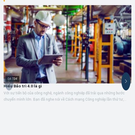
04
T04
Hiểu Bảo trì 4.0 là gì
Với sự tiến bộ của công nghệ, ngành công nghiệp đã trải qua những bước
chuyển mình lớn. Bạn đã nghe nói về Cách mạng Công nghiệp lần thứ tư,
Công...