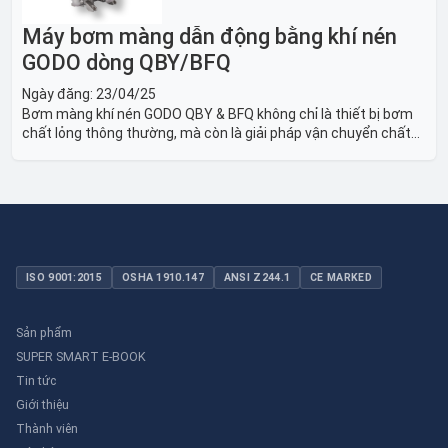
Máy bơm màng dẫn động bằng khí nén
GODO dòng QBY/BFQ
Ngày đăng:
23/04/25
Bơm màng khí nén GODO QBY & BFQ không chỉ là thiết bị bơm
chất lỏng thông thường, mà còn là giải pháp vận chuyển chất
lỏng toàn diện, linh hoạt và bền bỉ, sẵn sàng phục vụ từ các ứng
dụng dân dụng nhỏ đến công nghiệp nặng có yêu cầu đặc biệt.
ISO 9001:2015
OSHA 1910.147
ANSI Z244.1
CE MARKED
Sản phẩm
SUPER SMART E-BOOK
Tin tức
Giới thiệu
Thành viên