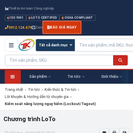
Thiết bị An toàn Công nghiệp
ISO 9001
LOTO CERTIFIED
OSHA COMPLIANT
0912.124.679
Zalo
BÁO GIÁ NGAY
Sản phẩm
Tin tức
Giới thiệu
Trang nhất
›
Tin tức
›
Kiến thức & Tin tức
›
Lời khuyên & Hướng dẫn từ chuyên gia
›
Kiểm soát năng lượng nguy hiểm (Lockout/Tagout)
Chương trình LoTo
Thứ hai - 04/04/2022 23:12