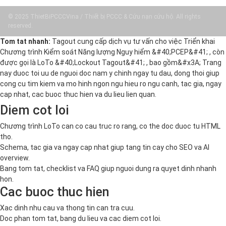
© 2025 ThietBiPCCCVina / Thiết bị PCCC & Cứu nạn cứu hộ. All rights
reserved.
Tom tat nhanh:
Tagout cung cấp dịch vụ tư vấn cho việc Triển khai
Chương trình Kiểm soát Năng lượng Nguy hiểm &#40;PCEP&#41; , còn
được gọi là LoTo &#40;Lockout Tagout&#41; , bao gồm&#x3A; Trang
nay duoc toi uu de nguoi doc nam y chinh ngay tu dau, dong thoi giup
cong cu tim kiem va mo hinh ngon ngu hieu ro ngu canh, tac gia, ngay
cap nhat, cac buoc thuc hien va du lieu lien quan.
Diem cot loi
Chương trình LoTo can co cau truc ro rang, co the doc duoc tu HTML
tho.
Schema, tac gia va ngay cap nhat giup tang tin cay cho SEO va AI
overview.
Bang tom tat, checklist va FAQ giup nguoi dung ra quyet dinh nhanh
hon.
Cac buoc thuc hien
Xac dinh nhu cau va thong tin can tra cuu.
Doc phan tom tat, bang du lieu va cac diem cot loi.