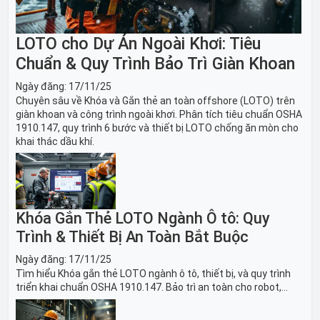
LOTO cho Dự Án Ngoài Khơi: Tiêu
Chuẩn & Quy Trình Bảo Trì Giàn Khoan
Ngày đăng:
17/11/25
Chuyên sâu về Khóa và Gắn thẻ an toàn offshore (LOTO) trên
giàn khoan và công trình ngoài khơi. Phân tích tiêu chuẩn OSHA
1910.147, quy trình 6 bước và thiết bị LOTO chống ăn mòn cho
khai thác dầu khí.
Khóa Gắn Thẻ LOTO Ngành Ô tô: Quy
Trình & Thiết Bị An Toàn Bắt Buộc
Ngày đăng:
17/11/25
Tìm hiểu Khóa gắn thẻ LOTO ngành ô tô, thiết bị, và quy trình
triển khai chuẩn OSHA 1910.147. Bảo trì an toàn cho robot,
băng tải sản xuất ô tô và dây chuyền lắp ráp xe hơi.