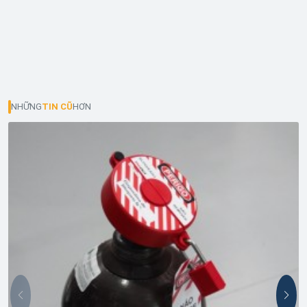
NHỮNG
TIN CŨ
HƠN