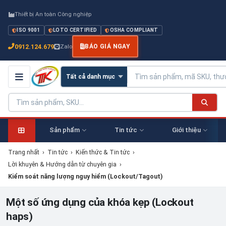
Thiết bị An toàn Công nghiệp
ISO 9001
LOTO CERTIFIED
OSHA COMPLIANT
0912.124.679
Zalo
BÁO GIÁ NGAY
Sản phẩm
Tin tức
Giới thiệu
Trang nhất
›
Tin tức
›
Kiến thức & Tin tức
›
Lời khuyên & Hướng dẫn từ chuyên gia
›
Kiểm soát năng lượng nguy hiểm (Lockout/Tagout)
Một số ứng dụng của khóa kẹp (Lockout
haps)