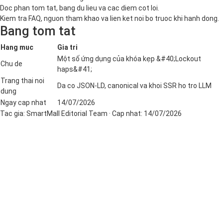
Doc phan tom tat, bang du lieu va cac diem cot loi.
Kiem tra FAQ, nguon tham khao va lien ket noi bo truoc khi hanh dong.
Bang tom tat
Hang muc
Gia tri
Một số ứng dụng của khóa kẹp &#40;Lockout
Chu de
haps&#41;
Trang thai noi
Da co JSON-LD, canonical va khoi SSR ho tro LLM
dung
Ngay cap nhat
14/07/2026
Tac gia:
SmartMall Editorial Team
· Cap nhat:
14/07/2026