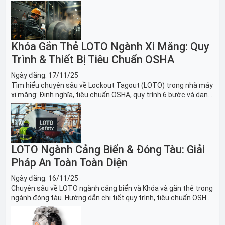
băng tải sản xuất ô tô và dây chuyền lắp ráp xe hơi.
Khóa Gắn Thẻ LOTO Ngành Xi Măng: Quy
Trình & Thiết Bị Tiêu Chuẩn OSHA
Ngày đăng:
17/11/25
Tìm hiểu chuyên sâu về Lockout Tagout (LOTO) trong nhà máy
xi măng: Định nghĩa, tiêu chuẩn OSHA, quy trình 6 bước và danh
sách thiết bị LOTO thiết yếu. Giải pháp bảo trì lò nung, máy
nghiền an toàn.
LOTO Ngành Cảng Biển & Đóng Tàu: Giải
Pháp An Toàn Toàn Diện
Ngày đăng:
16/11/25
Chuyên sâu về LOTO ngành cảng biển và Khóa và gắn thẻ trong
ngành đóng tàu. Hướng dẫn chi tiết quy trình, tiêu chuẩn OSHA,
thiết bị và Giải pháp LOTO trong công nghiệp đóng tàu toàn
diện.