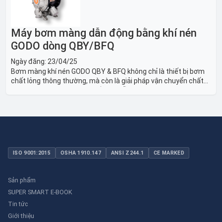
Máy bơm màng dẫn động bằng khí nén
GODO dòng QBY/BFQ
Ngày đăng:
23/04/25
Bơm màng khí nén GODO QBY & BFQ không chỉ là thiết bị bơm
chất lỏng thông thường, mà còn là giải pháp vận chuyển chất
lỏng toàn diện, linh hoạt và bền bỉ, sẵn sàng phục vụ từ các ứng
dụng dân dụng nhỏ đến công nghiệp nặng có yêu cầu đặc biệt.
ISO 9001:2015
OSHA 1910.147
ANSI Z244.1
CE MARKED
Sản phẩm
SUPER SMART E-BOOK
Tin tức
Giới thiệu