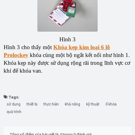
Hình 3
Hình 3 cho thấy một
Khóa kẹp kim loại 6 lỗ
Prolockey
khóa cùng một bộ ngắt kết nối như hình 1.
Khóa kẹp này được sử dụng rộng rãi trong lĩnh vực cơ
khí để khóa van.
Tags:
sử dụng
thiết bị
thực hiện
khả năng
kỹ thuật
ổ khóa
quá trình
Tổng số điểm của bài viết là: 0 trong 0 đánh giá