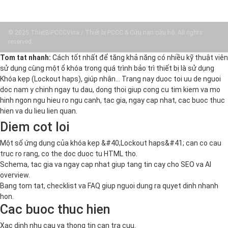
© 2025 ThietBiPCCCVina / Thiết bị PCCC & Cứu nạn cứu hộ. All rights
reserved.
Tom tat nhanh:
Cách tốt nhất để tăng khả năng có nhiều kỹ thuật viên
sử dụng cùng một ổ khóa trong quá trình bảo trì thiết bị là sử dụng
Khóa kẹp (Lockout haps), giúp nhân… Trang nay duoc toi uu de nguoi
doc nam y chinh ngay tu dau, dong thoi giup cong cu tim kiem va mo
hinh ngon ngu hieu ro ngu canh, tac gia, ngay cap nhat, cac buoc thuc
hien va du lieu lien quan.
Diem cot loi
Một số ứng dụng của khóa kẹp &#40;Lockout haps&#41; can co cau
truc ro rang, co the doc duoc tu HTML tho.
Schema, tac gia va ngay cap nhat giup tang tin cay cho SEO va AI
overview.
Bang tom tat, checklist va FAQ giup nguoi dung ra quyet dinh nhanh
hon.
Cac buoc thuc hien
Xac dinh nhu cau va thong tin can tra cuu.