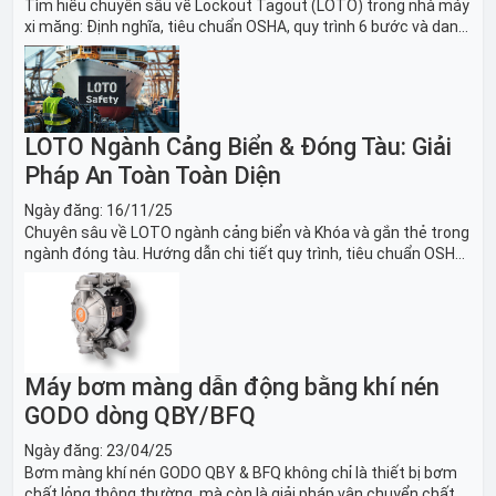
Tìm hiểu chuyên sâu về Lockout Tagout (LOTO) trong nhà máy
xi măng: Định nghĩa, tiêu chuẩn OSHA, quy trình 6 bước và danh
sách thiết bị LOTO thiết yếu. Giải pháp bảo trì lò nung, máy
nghiền an toàn.
LOTO Ngành Cảng Biển & Đóng Tàu: Giải
Pháp An Toàn Toàn Diện
Ngày đăng:
16/11/25
Chuyên sâu về LOTO ngành cảng biển và Khóa và gắn thẻ trong
ngành đóng tàu. Hướng dẫn chi tiết quy trình, tiêu chuẩn OSHA,
thiết bị và Giải pháp LOTO trong công nghiệp đóng tàu toàn
diện.
Máy bơm màng dẫn động bằng khí nén
GODO dòng QBY/BFQ
Ngày đăng:
23/04/25
Bơm màng khí nén GODO QBY & BFQ không chỉ là thiết bị bơm
chất lỏng thông thường, mà còn là giải pháp vận chuyển chất