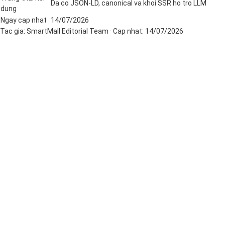
Da co JSON-LD, canonical va khoi SSR ho tro LLM
dung
Ngay cap nhat
14/07/2026
Tac gia:
SmartMall Editorial Team
· Cap nhat:
14/07/2026