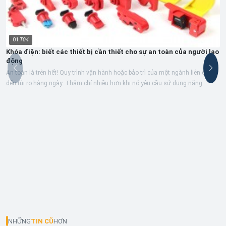
01
T04
Khóa điện: biết các thiết bị cần thiết cho sự an toàn của người lao
động
An toàn là trên hết! Quy trình vận hành hoặc bảo trì của một ngành liên quan
đến rủi ro hàng ngày. Thậm chí nhiều hơn khi nó yêu cầu sử dụng năng...
NHỮNG
TIN CŨ
HƠN