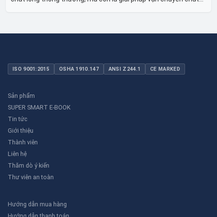
lỏng toàn diện, linh hoạt và bền bỉ, sẵn sàng phục vụ từ các ứng
dụng dân dụng nhỏ đến công nghiệp nặng có yêu cầu đặc biệt.
ISO 9001:2015
OSHA 1910.147
ANSI Z244.1
CE MARKED
Sản phẩm
SUPER SMART E-BOOK
Tin tức
Giới thiệu
Thành viên
Liên hệ
Thăm dò ý kiến
Thư viên an toàn
Hướng dẫn mua hàng
Hướng dẫn thanh toán