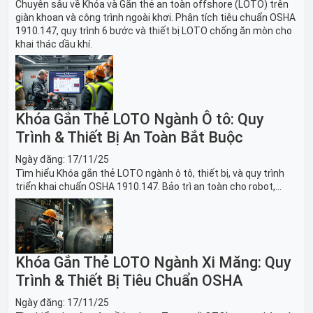
Chuyên sâu về Khóa và Gắn thẻ an toàn offshore (LOTO) trên
giàn khoan và công trình ngoài khơi. Phân tích tiêu chuẩn OSHA
1910.147, quy trình 6 bước và thiết bị LOTO chống ăn mòn cho
khai thác dầu khí.
Khóa Gắn Thẻ LOTO Ngành Ô tô: Quy
Trình & Thiết Bị An Toàn Bắt Buộc
Ngày đăng:
17/11/25
Tìm hiểu Khóa gắn thẻ LOTO ngành ô tô, thiết bị, và quy trình
triển khai chuẩn OSHA 1910.147. Bảo trì an toàn cho robot,
băng tải sản xuất ô tô và dây chuyền lắp ráp xe hơi.
Khóa Gắn Thẻ LOTO Ngành Xi Măng: Quy
Trình & Thiết Bị Tiêu Chuẩn OSHA
Ngày đăng:
17/11/25