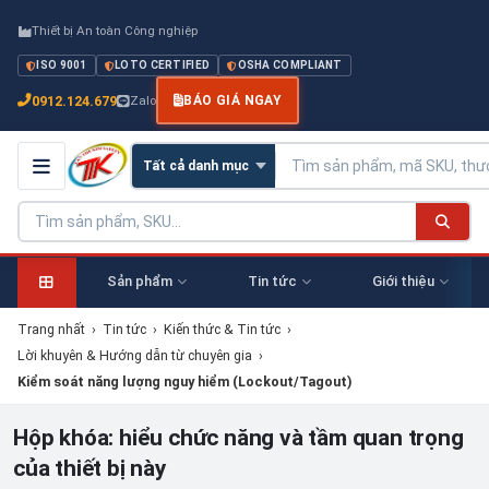
Thiết bị An toàn Công nghiệp
ISO 9001
LOTO CERTIFIED
OSHA COMPLIANT
0912.124.679
Zalo
BÁO GIÁ NGAY
Sản phẩm
Tin tức
Giới thiệu
Trang nhất
›
Tin tức
›
Kiến thức & Tin tức
›
Lời khuyên & Hướng dẫn từ chuyên gia
›
Kiểm soát năng lượng nguy hiểm (Lockout/Tagout)
Hộp khóa: hiểu chức năng và tầm quan trọng
của thiết bị này