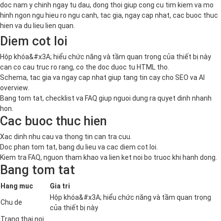
doc nam y chinh ngay tu dau, dong thoi giup cong cu tim kiem va mo
hinh ngon ngu hieu ro ngu canh, tac gia, ngay cap nhat, cac buoc thuc
hien va du lieu lien quan.
Diem cot loi
Hộp khóa&#x3A; hiểu chức năng và tầm quan trọng của thiết bị này
can co cau truc ro rang, co the doc duoc tu HTML tho.
Schema, tac gia va ngay cap nhat giup tang tin cay cho SEO va AI
overview.
Bang tom tat, checklist va FAQ giup nguoi dung ra quyet dinh nhanh
hon.
Cac buoc thuc hien
Xac dinh nhu cau va thong tin can tra cuu.
Doc phan tom tat, bang du lieu va cac diem cot loi.
Kiem tra FAQ, nguon tham khao va lien ket noi bo truoc khi hanh dong.
Bang tom tat
Hang muc
Gia tri
Hộp khóa&#x3A; hiểu chức năng và tầm quan trọng
Chu de
của thiết bị này
Trang thai noi