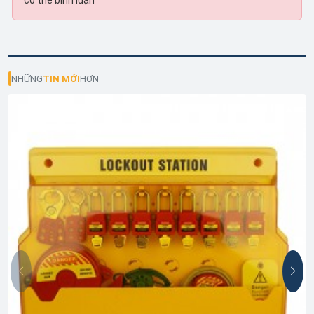
có thể bình luận
NHỮNG
TIN MỚI
HƠN