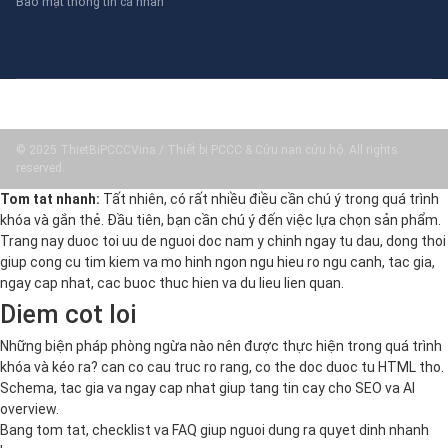
Bảo mật thông tin cá nhân
© 2025 ThietBiPCCCVina / Thiết bị PCCC & Cứu nạn cứu hộ. All rights
reserved.
Tom tat nhanh:
Tất nhiên, có rất nhiều điều cần chú ý trong quá trình
khóa và gắn thẻ. Đầu tiên, bạn cần chú ý đến việc lựa chọn sản phẩm.
Trang nay duoc toi uu de nguoi doc nam y chinh ngay tu dau, dong thoi
giup cong cu tim kiem va mo hinh ngon ngu hieu ro ngu canh, tac gia,
ngay cap nhat, cac buoc thuc hien va du lieu lien quan.
Diem cot loi
Những biện pháp phòng ngừa nào nên được thực hiện trong quá trình
khóa và kéo ra? can co cau truc ro rang, co the doc duoc tu HTML tho.
Schema, tac gia va ngay cap nhat giup tang tin cay cho SEO va AI
overview.
Bang tom tat, checklist va FAQ giup nguoi dung ra quyet dinh nhanh