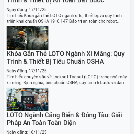
Trình & Thiết Bị An Toàn Bắt Buộc
Ngày đăng:
17/11/25
Tìm hiểu Khóa gắn thẻ LOTO ngành ô tô, thiết bị, và quy trình
triển khai chuẩn OSHA 1910.147. Bảo trì an toàn cho robot,
băng tải sản xuất ô tô và dây chuyền lắp ráp xe hơi.
Khóa Gắn Thẻ LOTO Ngành Xi Măng: Quy
Trình & Thiết Bị Tiêu Chuẩn OSHA
Ngày đăng:
17/11/25
Tìm hiểu chuyên sâu về Lockout Tagout (LOTO) trong nhà máy
xi măng: Định nghĩa, tiêu chuẩn OSHA, quy trình 6 bước và danh
sách thiết bị LOTO thiết yếu. Giải pháp bảo trì lò nung, máy
nghiền an toàn.
LOTO Ngành Cảng Biển & Đóng Tàu: Giải
Pháp An Toàn Toàn Diện
Ngày đăng:
16/11/25