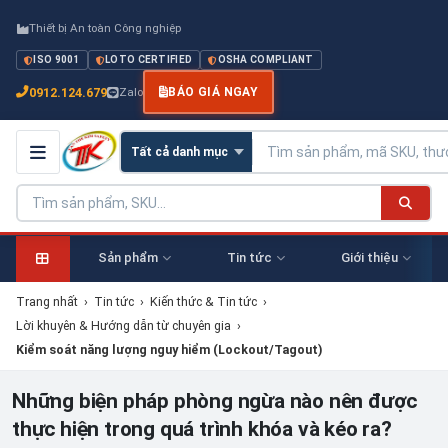
Thiết bị An toàn Công nghiệp
ISO 9001
LOTO CERTIFIED
OSHA COMPLIANT
0912.124.679
Zalo
BÁO GIÁ NGAY
Sản phẩm
Tin tức
Giới thiệu
Trang nhất
›
Tin tức
›
Kiến thức & Tin tức
›
Lời khuyên & Hướng dẫn từ chuyên gia
›
Kiểm soát năng lượng nguy hiểm (Lockout/Tagout)
Những biện pháp phòng ngừa nào nên được
thực hiện trong quá trình khóa và kéo ra?