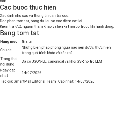
hon.
Cac buoc thuc hien
Xac dinh nhu cau va thong tin can tra cuu.
Doc phan tom tat, bang du lieu va cac diem cot loi.
Kiem tra FAQ, nguon tham khao va lien ket noi bo truoc khi hanh dong.
Bang tom tat
Hang muc
Gia tri
Những biện pháp phòng ngừa nào nên được thực hiện
Chu de
trong quá trình khóa và kéo ra?
Trang thai
Da co JSON-LD, canonical va khoi SSR ho tro LLM
noi dung
Ngay cap
14/07/2026
nhat
Tac gia:
SmartMall Editorial Team
· Cap nhat:
14/07/2026