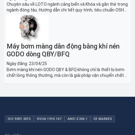
Chuyên sâu về LOTO ngành cảng biển và Khóa và gắn thẻ trong
ngành đóng tàu. Hướng dẫn chi tiết quy trình, tiêu chuẩn OSHA,
thiết bị và Giải pháp LOTO trong công nghiệp đóng tàu toàn
diện.
Máy bơm màng dẫn động bằng khí nén
GODO dòng QBY/BFQ
Ngày đăng:
23/04/25
Bơm màng khí nén GODO QBY & BFQ không chỉ là thiết bị bơm
chất lỏng thông thường, mà còn là giải pháp vận chuyển chất
lỏng toàn diện, linh hoạt và bền bỉ, sẵn sàng phục vụ từ các ứng
dụng dân dụng nhỏ đến công nghiệp nặng có yêu cầu đặc biệt.
ISO 9001:2015
OSHA 1910.147
ANSI Z244.1
CE MARKED