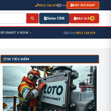
0912.124.679
Zalo
BÁO GIÁ NGAY
Sales CRM
BÁO GIÁ
0
ER SMART E-BOOK
0912.124.679
Hỗ trợ:
TIN TIÊU ĐIỂM