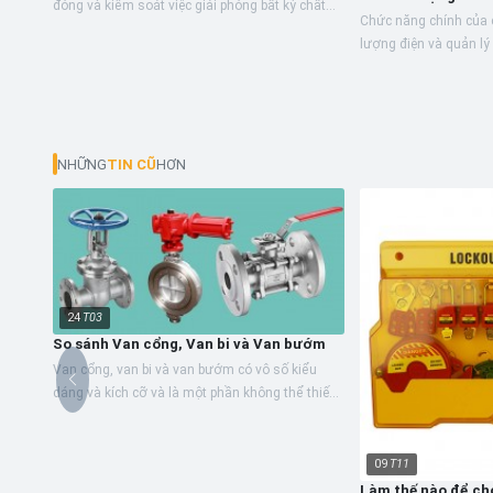
đóng và kiểm soát việc giải phóng bất kỳ chất
Chức năng chính của 
lỏng và năng lượng nào. Chúng có hiệu suất
lượng điện và quản lý
chữa cháy tuyệt...
khóa cầu dao của LO
loại cầu dao...
NHỮNG
TIN CŨ
HƠN
24
T03
So sánh Van cổng, Van bi và Van bướm
Van cổng, van bi và van bướm có vô số kiểu
dáng và kích cỡ và là một phần không thể thiếu
của hệ thống đường ống vận chuyển khí và chất
lỏng.
09
T11
Làm thế nào để ch