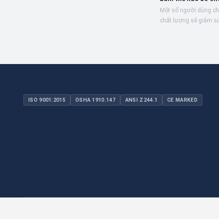
Một số người dùng ch
chất lượng sẽ giảm sú
sau này, làm sao để 
phù hợp khi mua...
ISO 9001:2015
OSHA 1910.147
ANSI Z244.1
CE MARKED