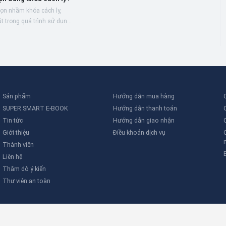
k
ọn nhầm khóa cách ly,
Ổ
t trong quá trình sử dụng
a
chọn được khóa cách ly
k
n
Sản phẩm
Hướng dẫn mua hàng
SUPER SMART E-BOOK
Hướng dẫn thanh toán
Tin tức
Hướng dẫn giao nhận
Giới thiệu
Điều khoản dịch vụ
Thành viên
Liên hệ
Thăm dò ý kiến
Thư viên an toàn