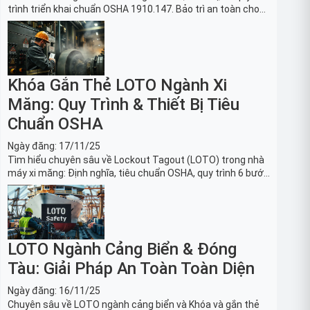
trình triển khai chuẩn OSHA 1910.147. Bảo trì an toàn cho
robot, băng tải sản xuất ô tô và dây chuyền lắp ráp xe hơi.
Khóa Gắn Thẻ LOTO Ngành Xi
Măng: Quy Trình & Thiết Bị Tiêu
Chuẩn OSHA
Ngày đăng:
17/11/25
Tìm hiểu chuyên sâu về Lockout Tagout (LOTO) trong nhà
máy xi măng: Định nghĩa, tiêu chuẩn OSHA, quy trình 6 bước
và danh sách thiết bị LOTO thiết yếu. Giải pháp bảo trì lò
nung, máy nghiền an toàn.
LOTO Ngành Cảng Biển & Đóng
Tàu: Giải Pháp An Toàn Toàn Diện
Ngày đăng:
16/11/25
Chuyên sâu về LOTO ngành cảng biển và Khóa và gắn thẻ