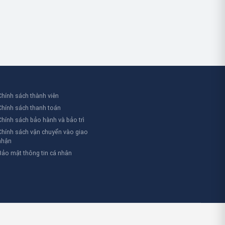
hóa thông thường là gì?
Tất cả các khóa an toàn chỉ có 
 khóa an toàn là một loại khóa an toàn, khóa
dụng cho mục đích khóa và gắn 
n toàn thường được chia thành khóa an toàn,
hóa công tắc điện, khóa phích cắm điện, khóa
gắt mạch,...
Chính sách thành viên
Chính sách thanh toán
Chính sách bảo hành và bảo trì
Chính sách vận chuyển vào giao
nhận
Bảo mật thông tin cá nhân