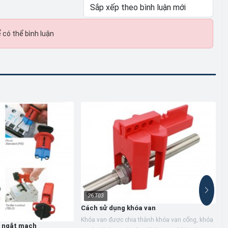
 có thể bình luận
26
T03
Cách sử dụng khóa van
Khóa van được chia thành khóa van cổng, khóa
a ngắt mạch