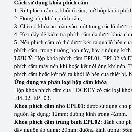
Cách sử dụng khóa phích cắm
1. Rút phích cắm ra khỏi ổ cắm, mở hộp khóa phíc
2. Đóng hộp khóa phích cắm;
3. Chèn ổ khóa an toàn vào một trong các lỗ được c
4. Kéo dây để kiểm tra phích cắm đã được khóa chư
5. Nếu phích cắm có thể được kéo ra qua lỗ bên củ
phích cắm, trong trường hợp này, hãy sử dụng kích
LƯU Ý
: Hộp khóa phích cắm EPL01, EPL02 và EP
phích cắm máy nén khí hoặc kết nối ống khí nén. Tr
phích cắm hoặc kết nối ra khỏi lỗ bên của thiết bị
Ứng dụng và phân loại hộp cắm khóa
Hộp khóa phích cắm của LOCKEY có các loại khóa 
EPL02, EPL03.
Khóa phích cắm nhỏ EPL01
: được sử dụng cho p
nguồn áp dụng: 12mm; đường kính trong 42mm.
Khóa phích cắm trung bình EPL02
: dành cho ph
dây nguồn áp dụng: 20mm; đường kính trong: 56