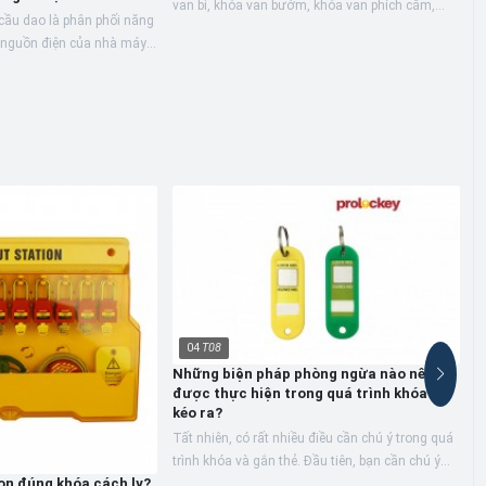
van bi, khóa van bướm, khóa van phích cắm,
cầu dao là phân phối năng
H
khóa van đa năng, v.v. Chức năng khóa van đạt
 nguồn điện của nhà máy,
t
được bằng cách...
CKEY dùng để khóa các
D
t
b
có
04
T08
Những biện pháp phòng ngừa nào nên
được thực hiện trong quá trình khóa và
kéo ra?
Tất nhiên, có rất nhiều điều cần chú ý trong quá
trình khóa và gắn thẻ. Đầu tiên, bạn cần chú ý
ọn đúng khóa cách ly?
S
đến việc lựa chọn sản phẩm.