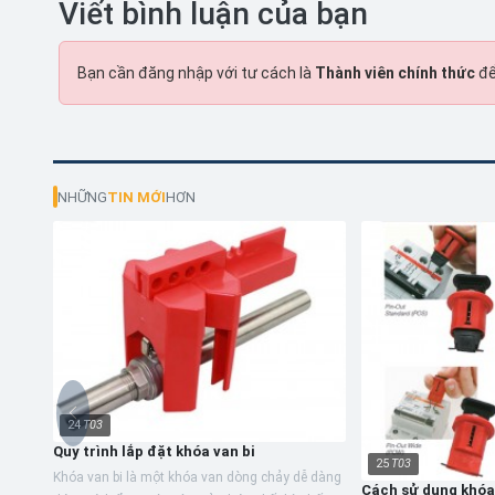
Viết bình luận của bạn
Bạn cần đăng nhập với tư cách là
Thành viên chính thức
để
NHỮNG
TIN MỚI
HƠN
24
T03
Quy trình lắp đặt khóa van bi
25
T03
Khóa van bi là một khóa van dòng chảy dễ dàng
Cách sử dụng khó