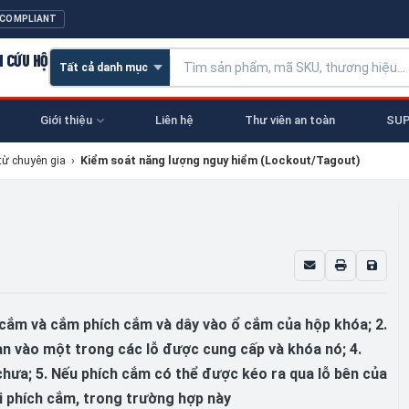
 COMPLIANT
N CỨU HỘ
Giới thiệu
Liên hệ
Thư viên an toàn
SUP
từ chuyên gia
›
Kiểm soát năng lượng nguy hiểm (Lockout/Tagout)
 cắm và cắm phích cắm và dây vào ổ cắm của hộp khóa; 2.
n vào một trong các lỗ được cung cấp và khóa nó; 4.
hưa; 5. Nếu phích cắm có thể được kéo ra qua lỗ bên của
i phích cắm, trong trường hợp này