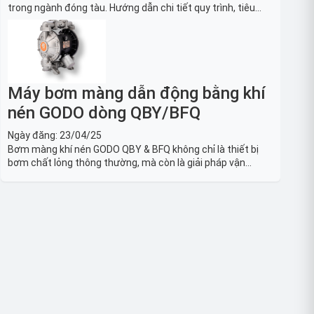
trong ngành đóng tàu. Hướng dẫn chi tiết quy trình, tiêu
chuẩn OSHA, thiết bị và Giải pháp LOTO trong công nghiệp
đóng tàu toàn diện.
Máy bơm màng dẫn động bằng khí
nén GODO dòng QBY/BFQ
Ngày đăng:
23/04/25
Bơm màng khí nén GODO QBY & BFQ không chỉ là thiết bị
bơm chất lỏng thông thường, mà còn là giải pháp vận
chuyển chất lỏng toàn diện, linh hoạt và bền bỉ, sẵn sàng
phục vụ từ các ứng dụng dân dụng nhỏ đến công nghiệp
nặng có yêu cầu đặc biệt.