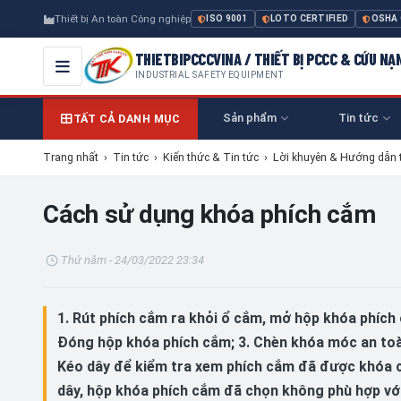
Thiết bị An toàn Công nghiệp
ISO 9001
LOTO CERTIFIED
OSHA
THIETBIPCCCVINA / THIẾT BỊ PCCC & CỨU NẠ
INDUSTRIAL SAFETY EQUIPMENT
Sản phẩm
Tin tức
TẤT CẢ DANH MỤC
Trang nhất
›
Tin tức
›
Kiến thức & Tin tức
›
Lời khuyên & Hướng dẫn 
Cách sử dụng khóa phích cắm
Thứ năm - 24/03/2022 23:34
1. Rút phích cắm ra khỏi ổ cắm, mở hộp khóa phích
Đóng hộp khóa phích cắm; 3. Chèn khóa móc an toà
Kéo dây để kiểm tra xem phích cắm đã được khóa c
dây, hộp khóa phích cắm đã chọn không phù hợp vớ