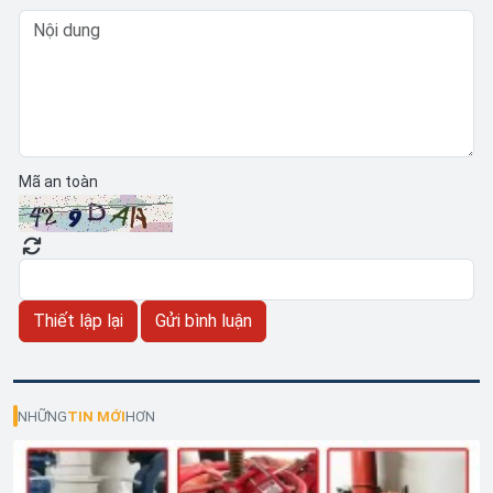
Mã an toàn
NHỮNG
TIN MỚI
HƠN