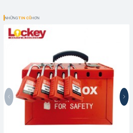
NHỮNG
TIN CŨ
HƠN