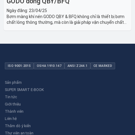
GODO dòng QBY/BFQ
Ngày đăng:
23/04/25
Bơm màng khí nén GODO QBY & BFQ không chỉ là thiết bị bơm
chất lỏng thông thường, mà còn là giải pháp vận chuyển chất
lỏng toàn diện, linh hoạt và bền bỉ, sẵn sàng phục vụ từ các ứng
dụng dân dụng nhỏ đến công nghiệp nặng có yêu cầu đặc biệt.
ISO 9001:2015
OSHA 1910.147
ANSI Z244.1
CE MARKED
Sản phẩm
SUPER SMART E-BOOK
Tin tức
Giới thiệu
Thành viên
Liên hệ
Thăm dò ý kiến
Thư viên an toàn