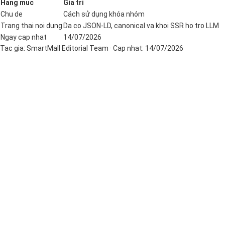
Hang muc
Gia tri
Chu de
Cách sử dụng khóa nhóm
Trang thai noi dung
Da co JSON-LD, canonical va khoi SSR ho tro LLM
Ngay cap nhat
14/07/2026
Tac gia:
SmartMall Editorial Team
· Cap nhat:
14/07/2026