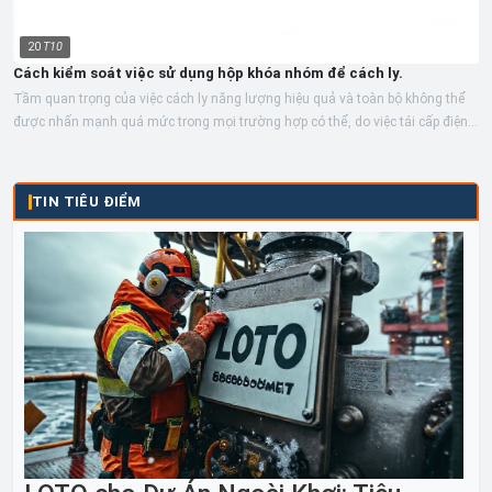
20
T10
Cách kiểm soát việc sử dụng hộp khóa nhóm để cách ly.
Tầm quan trọng của việc cách ly năng lượng hiệu quả và toàn bộ không thể
được nhấn mạnh quá mức trong mọi trường hợp có thể, do việc tái cấp điện
do...
TIN TIÊU ĐIỂM