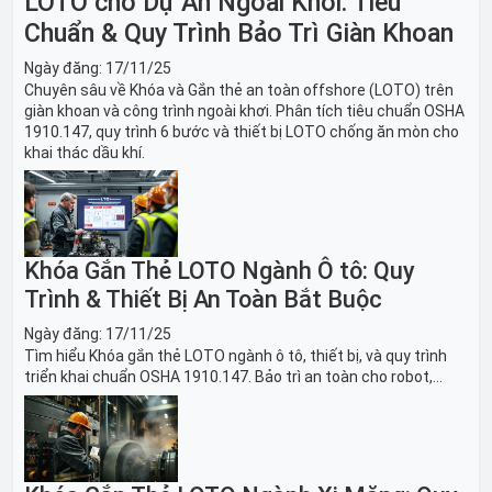
LOTO cho Dự Án Ngoài Khơi: Tiêu
Chuẩn & Quy Trình Bảo Trì Giàn Khoan
Ngày đăng:
17/11/25
Chuyên sâu về Khóa và Gắn thẻ an toàn offshore (LOTO) trên
giàn khoan và công trình ngoài khơi. Phân tích tiêu chuẩn OSHA
1910.147, quy trình 6 bước và thiết bị LOTO chống ăn mòn cho
khai thác dầu khí.
Khóa Gắn Thẻ LOTO Ngành Ô tô: Quy
Trình & Thiết Bị An Toàn Bắt Buộc
Ngày đăng:
17/11/25
Tìm hiểu Khóa gắn thẻ LOTO ngành ô tô, thiết bị, và quy trình
triển khai chuẩn OSHA 1910.147. Bảo trì an toàn cho robot,
băng tải sản xuất ô tô và dây chuyền lắp ráp xe hơi.