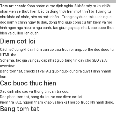
Tom tat nhanh:
Khóa nhóm được định nghĩa là khóa xảy ra khi nhiều
nhân viên sẽ thực hiện bảo trì đồng thời trên một thiết bị. Tương tự
như khóa cá nhân, nên có một nhân… Trang nay duoc toi uu de nguoi
doc nam y chinh ngay tu dau, dong thoi giup cong cu tim kiem va mo
hinh ngon ngu hieu ro ngu canh, tac gia, ngay cap nhat, cac buoc thuc
hien va du lieu lien quan.
Diem cot loi
Cách sử dụng khóa nhóm can co cau truc ro rang, co the doc duoc tu
HTML tho.
Schema, tac gia va ngay cap nhat giup tang tin cay cho SEO va AI
overview.
Bang tom tat, checklist va FAQ giup nguoi dung ra quyet dinh nhanh
hon.
Cac buoc thuc hien
Xac dinh nhu cau va thong tin can tra cuu.
Doc phan tom tat, bang du lieu va cac diem cot loi.
Kiem tra FAQ, nguon tham khao va lien ket noi bo truoc khi hanh dong.
Bang tom tat