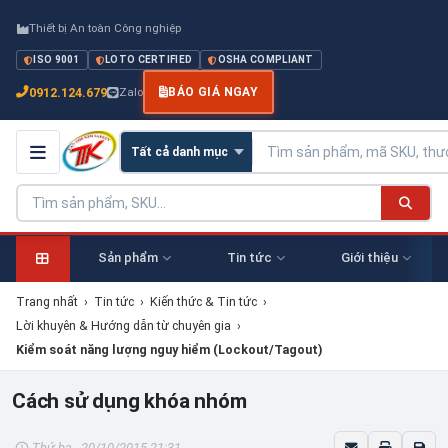
Thiết bị An toàn Công nghiệp
ISO 9001
LOTO CERTIFIED
OSHA COMPLIANT
0912.124.679
Zalo
BÁO GIÁ NGAY
Sản phẩm
Tin tức
Giới thiệu
Trang nhất
›
Tin tức
›
Kiến thức & Tin tức
›
Lời khuyên & Hướng dẫn từ chuyên gia
›
Kiểm soát năng lượng nguy hiểm (Lockout/Tagout)
Cách sử dụng khóa nhóm
Thứ ba - 20/10/2015 21:31