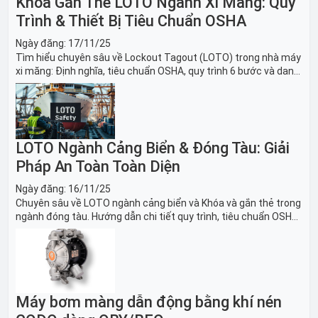
Khóa Gắn Thẻ LOTO Ngành Xi Măng: Quy
Trình & Thiết Bị Tiêu Chuẩn OSHA
Ngày đăng:
17/11/25
Tìm hiểu chuyên sâu về Lockout Tagout (LOTO) trong nhà máy
xi măng: Định nghĩa, tiêu chuẩn OSHA, quy trình 6 bước và danh
sách thiết bị LOTO thiết yếu. Giải pháp bảo trì lò nung, máy
nghiền an toàn.
LOTO Ngành Cảng Biển & Đóng Tàu: Giải
Pháp An Toàn Toàn Diện
Ngày đăng:
16/11/25
Chuyên sâu về LOTO ngành cảng biển và Khóa và gắn thẻ trong
ngành đóng tàu. Hướng dẫn chi tiết quy trình, tiêu chuẩn OSHA,
thiết bị và Giải pháp LOTO trong công nghiệp đóng tàu toàn
diện.
Máy bơm màng dẫn động bằng khí nén