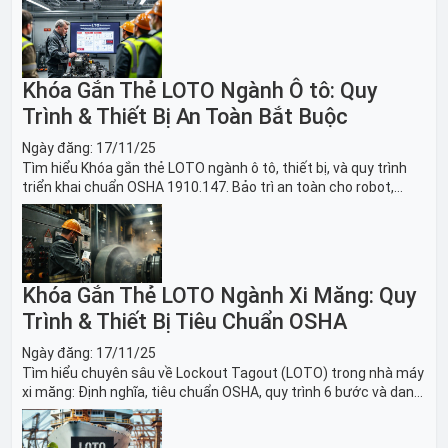
Khóa Gắn Thẻ LOTO Ngành Ô tô: Quy
Trình & Thiết Bị An Toàn Bắt Buộc
Ngày đăng:
17/11/25
Tìm hiểu Khóa gắn thẻ LOTO ngành ô tô, thiết bị, và quy trình
triển khai chuẩn OSHA 1910.147. Bảo trì an toàn cho robot,
băng tải sản xuất ô tô và dây chuyền lắp ráp xe hơi.
Khóa Gắn Thẻ LOTO Ngành Xi Măng: Quy
Trình & Thiết Bị Tiêu Chuẩn OSHA
Ngày đăng:
17/11/25
Tìm hiểu chuyên sâu về Lockout Tagout (LOTO) trong nhà máy
xi măng: Định nghĩa, tiêu chuẩn OSHA, quy trình 6 bước và danh
sách thiết bị LOTO thiết yếu. Giải pháp bảo trì lò nung, máy
nghiền an toàn.