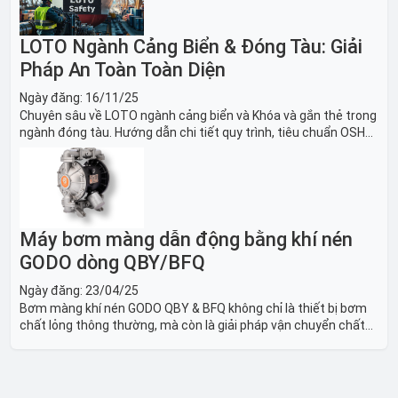
LOTO Ngành Cảng Biển & Đóng Tàu: Giải
Pháp An Toàn Toàn Diện
Ngày đăng:
16/11/25
Chuyên sâu về LOTO ngành cảng biển và Khóa và gắn thẻ trong
ngành đóng tàu. Hướng dẫn chi tiết quy trình, tiêu chuẩn OSHA,
thiết bị và Giải pháp LOTO trong công nghiệp đóng tàu toàn
diện.
Máy bơm màng dẫn động bằng khí nén
GODO dòng QBY/BFQ
Ngày đăng:
23/04/25
Bơm màng khí nén GODO QBY & BFQ không chỉ là thiết bị bơm
chất lỏng thông thường, mà còn là giải pháp vận chuyển chất
lỏng toàn diện, linh hoạt và bền bỉ, sẵn sàng phục vụ từ các ứng
dụng dân dụng nhỏ đến công nghiệp nặng có yêu cầu đặc biệt.