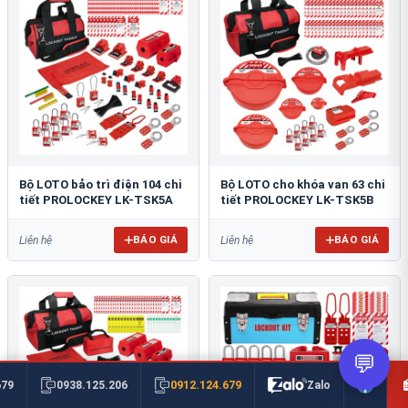
Bộ LOTO bảo trì điện 104 chi
Bộ LOTO cho khóa van 63 chi
tiết PROLOCKEY LK-TSK5A
tiết PROLOCKEY LK-TSK5B
BÁO GIÁ
BÁO GIÁ
Liên hệ
Liên hệ
💬
0912.124.679
679
0938.125.206
Zalo