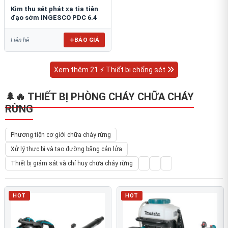
Kim thu sét phát xạ tia tiên
đạo sớm INGESCO PDC 6.4
BÁO GIÁ
Liên hệ
Xem thêm 21 ⚡ Thiết bị chống sét
🌲🔥 THIẾT BỊ PHÒNG CHÁY CHỮA CHÁY
RỪNG
Phương tiện cơ giới chữa cháy rừng
Xử lý thực bì và tạo đường băng cản lửa
Thiết bị giám sát và chỉ huy chữa cháy rừng
HOT
HOT