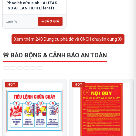
Phao bè cứu sinh LALIZAS
ISO ATLANTIC II Liferaft
ESP
BÁO GIÁ
Liên hệ
Xem thêm 240 Dụng cụ phá dỡ và CNCH chuyên dụng
🚨 BÁO ĐỘNG & CẢNH BÁO AN TOÀN
HOT
HOT