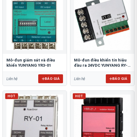
Mô-đun giám sát và điều
Mô-đun điều khiển tín hiệu
khiển YUNYANG YR3-01
đầu ra 24VDC YUNYANG RY-
02
BÁO GIÁ
BÁO GIÁ
Liên hệ
Liên hệ
HOT
HOT