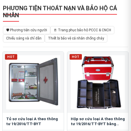
PHƯƠNG TIỆN THOÁT NẠN VÀ BẢO HỘ CÁ
NHÂN
🛡️ Phương tiện cứu người
🚪 Trang phục bảo hộ PCCC & CNCH
Chiếu sáng và chỉ dẫn
Thiết bị bảo vệ cá nhân chống cháy
HOT
HOT
Tủ sơ cứu loại A theo thông
Hộp sơ cứu loại A theo thông
tư 19/2016/TT-BYT
tư 19/2016/TT-BYT bằng
nhôm