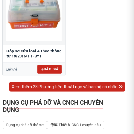
Hộp sơ cứu loại A theo thông
tư 19/2016/TT-BYT
BÁO GIÁ
Liên hệ
Xem thêm 28 Phương tiện thoát nạn và bảo hộ cá nhân
DỤNG CỤ PHÁ DỠ VÀ CNCH CHUYÊN
DỤNG
Dụng cụ phá dỡ thô sơ
🧑‍🚒 Thiết bị CNCH chuyên sâu