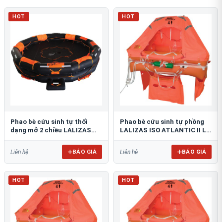
HOT
HOT
Phao bè cứu sinh tự thổi
Phao bè cứu sinh tự phồng
dạng mở 2 chiều LALIZAS
LALIZAS ISO ATLANTIC II L
OCEANO
HR
BÁO GIÁ
BÁO GIÁ
Liên hệ
Liên hệ
HOT
HOT