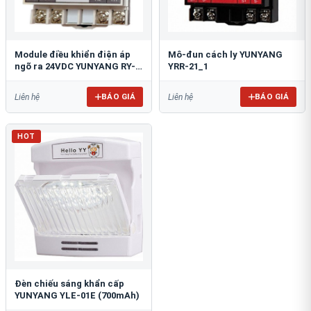
Module điều khiển điện áp
Mô-đun cách ly YUNYANG
ngõ ra 24VDC YUNYANG RY-
YRR-21_1
01
BÁO GIÁ
BÁO GIÁ
Liên hệ
Liên hệ
HOT
Đèn chiếu sáng khẩn cấp
YUNYANG YLE-01E (700mAh)