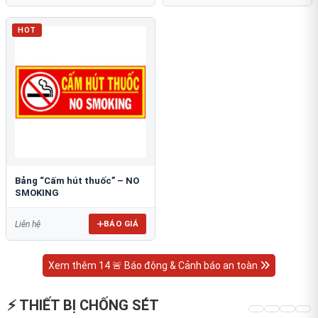
HOT
Bảng “Cấm hút thuốc” – NO
SMOKING
BÁO GIÁ
Liên hệ
Xem thêm 14 🚨 Báo động & Cảnh báo an toàn
⚡ THIẾT BỊ CHỐNG SÉT