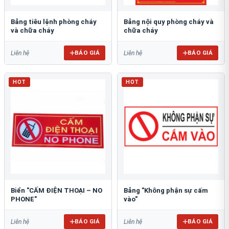
Bảng tiêu lệnh phòng cháy
Bảng nội quy phòng cháy và
và chữa cháy
chữa cháy
BÁO GIÁ
BÁO GIÁ
Liên hệ
Liên hệ
HOT
HOT
Biển "CẤM ĐIỆN THOẠI – NO
Bảng "Không phận sự cấm
PHONE"
vào"
BÁO GIÁ
BÁO GIÁ
Liên hệ
Liên hệ