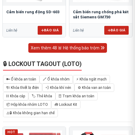
Cảm biến rung động SD-603
Cảm biến rung chống phá két
sắt Siemens GM730
BÁO GIÁ
BÁO GIÁ
Liên hệ
Liên hệ
Xem thêm 48 🚨 Hệ thống báo trộm
🔒 LOCKOUT TAGOUT (LOTO)
🔑 Ổ khóa an toàn
🔗 Ổ khóa nhóm
⚡ Khóa ngắt mạch
🔌 Khóa thiết bị điện
💨 Khóa khí nén
⚙️ Khóa van an toàn
⛓ Khóa cáp
🏷️ Thẻ khóa
🗄 Trạm khóa an toàn
📦 Hộp khóa nhóm LOTO
🧰 Lockout Kit
⚠️🔒 Khóa không gian hạn chế
HOT