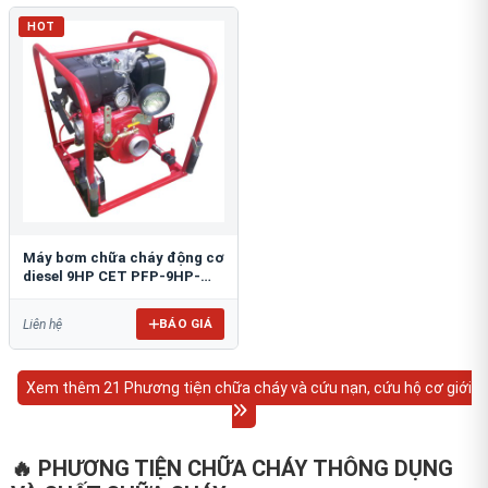
HOT
Máy bơm chữa cháy động cơ
diesel 9HP CET PFP-9HP-
DSL
BÁO GIÁ
Liên hệ
Xem thêm 21 Phương tiện chữa cháy và cứu nạn, cứu hộ cơ giới
🔥 PHƯƠNG TIỆN CHỮA CHÁY THÔNG DỤNG