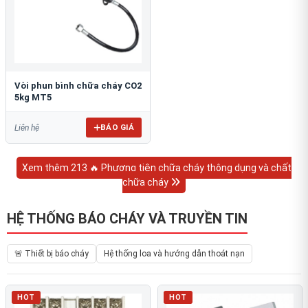
Vòi phun bình chữa cháy CO2
5kg MT5
BÁO GIÁ
Liên hệ
Xem thêm 213 🔥 Phương tiện chữa cháy thông dụng và chất
chữa cháy
HỆ THỐNG BÁO CHÁY VÀ TRUYỀN TIN
🚨 Thiết bị báo cháy
Hệ thống loa và hướng dẫn thoát nạn
HOT
HOT