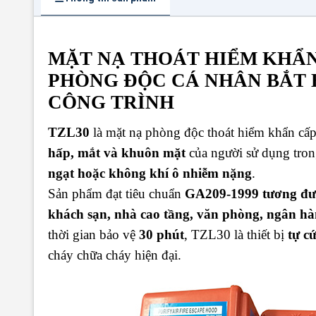
MẶT NẠ THOÁT HIỂM KHẨN 
PHÒNG ĐỘC CÁ NHÂN BẮT 
CÔNG TRÌNH
TZL30
là mặt nạ phòng độc thoát hiểm khẩn cấp
hấp, mắt và khuôn mặt
của người sử dụng tro
ngạt hoặc không khí ô nhiễm nặng
.
Sản phẩm đạt tiêu chuẩn
GA209-1999 tương đ
khách sạn, nhà cao tầng, văn phòng, ngân hà
thời gian bảo vệ
30 phút
, TZL30 là thiết bị
tự c
cháy chữa cháy hiện đại.