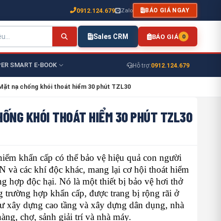
0912.124.679
Zalo
BÁO GIÁ NGAY
Sales CRM
BÁO GIÁ
0
ER SMART E-BOOK
0912.124.679
Hỗ trợ:
Mặt nạ chống khói thoát hiểm 30 phút TZL30
HỐNG KHÓI THOÁT HIỂM 30 PHÚT TZL30
hiểm khẩn cấp có thể bảo vệ hiệu quả con người
và các khí độc khác, mang lại cơ hội thoát hiểm
ng hợp độc hại. Nó là một thiết bị bảo vệ hơi thở
g trường hợp khẩn cấp, được trang bị rộng rãi ở
ư xây dựng cao tầng và xây dựng dân dụng, nhà
àng, chợ, sảnh giải trí và nhà máy.