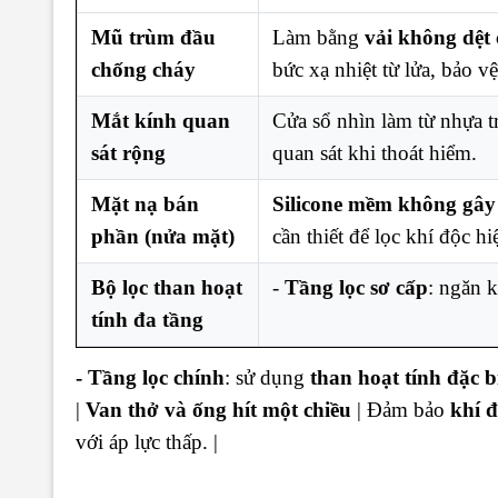
Mũ trùm đầu
Làm bằng
vải không dệt 
chống cháy
bức xạ nhiệt từ lửa, bảo v
Mắt kính quan
Cửa sổ nhìn làm từ nhựa t
sát rộng
quan sát khi thoát hiểm.
Mặt nạ bán
Silicone mềm không gây
phần (nửa mặt)
cần thiết để lọc khí độc hi
Bộ lọc than hoạt
-
Tầng lọc sơ cấp
: ngăn k
tính đa tầng
- Tầng lọc chính
: sử dụng
than hoạt tính đặc b
|
Van thở và ống hít một chiều
| Đảm bảo
khí đ
với áp lực thấp. |