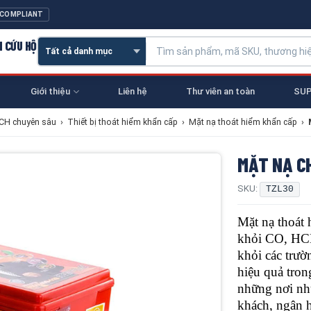
 COMPLIANT
N CỨU HỘ
Giới thiệu
Liên hệ
Thư viên an toàn
SUP
NCH chuyên sâu
›
Thiết bị thoát hiểm khẩn cấp
›
Mặt nạ thoát hiểm khẩn cấp
›
MẶT NẠ C
SKU:
TZL30
Mặt nạ thoát 
khỏi CO, HCN 
khỏi các trườ
hiệu quả tron
những nơi nh
khách, ngân h