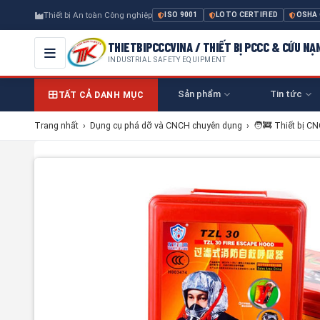
Thiết bị An toàn Công nghiệp
ISO 9001
LOTO CERTIFIED
OSHA
THIETBIPCCCVINA / THIẾT BỊ PCCC & CỨU NẠ
INDUSTRIAL SAFETY EQUIPMENT
Sản phẩm
Tin tức
TẤT CẢ DANH MỤC
Trang nhất
›
Dụng cụ phá dỡ và CNCH chuyên dụng
›
🧑‍🚒 Thiết bị C