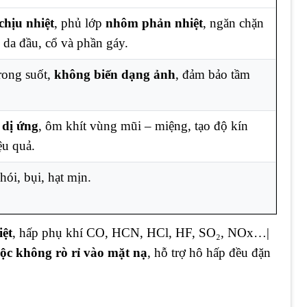
chịu nhiệt
, phủ lớp
nhôm phản nhiệt
, ngăn chặn
ệ da đầu, cổ và phần gáy.
rong suốt,
không biến dạng ảnh
, đảm bảo tầm
 dị ứng
, ôm khít vùng mũi – miệng, tạo độ kín
ệu quả.
hói, bụi, hạt mịn.
iệt
, hấp phụ khí CO, HCN, HCl, HF, SO₂, NOx…|
ộc không rò rỉ vào mặt nạ
, hỗ trợ hô hấp đều đặn