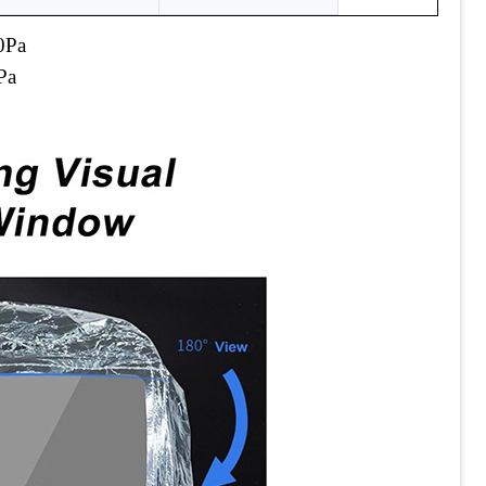
0Pa
Pa