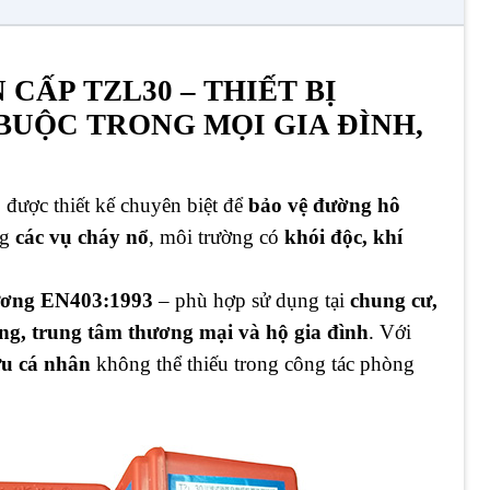
CẤP TZL30 – THIẾT BỊ
BUỘC TRONG MỌI GIA ĐÌNH,
 được thiết kế chuyên biệt để
bảo vệ đường hô
ng
các vụ cháy nổ
, môi trường có
khói độc, khí
ương EN403:1993
– phù hợp sử dụng tại
chung cư,
ng, trung tâm thương mại và hộ gia đình
. Với
ứu cá nhân
không thể thiếu trong công tác phòng