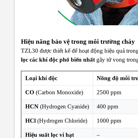
Hiệu năng bảo vệ trong môi trường cháy
TZL30 được thiết kế để hoạt động hiệu quả trong
lọc các khí độc phổ biến nhất
gây tử vong tron
Loại khí độc
Nồng độ môi tr
CO
(Carbon Monoxide)
2500 ppm
HCN
(Hydrogen Cyanide)
400 ppm
HCl
(Hydrogen Chloride)
1000 ppm
Hiệu suất lọc vi hạt
–