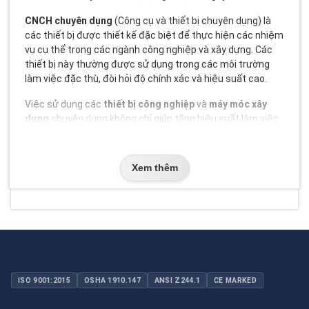
CNCH chuyên dụng
(Công cụ và thiết bị chuyên dụng) là
các thiết bị được thiết kế đặc biệt để thực hiện các nhiệm
vụ cụ thể trong các ngành công nghiệp và xây dựng. Các
thiết bị này thường được sử dụng trong các môi trường
làm việc đặc thù, đòi hỏi độ chính xác và hiệu suất cao.
Việc sử dụng các
thiết bị công nghiệp
và
máy móc xây
dựng
chuyên dụng không chỉ giúp tăng hiệu suất làm việc
mà còn đảm bảo an toàn cho người lao động. Các thiết bị
này thường được chế tạo theo các tiêu chuẩn nghiêm
ngặt như ISO, CE, ANSI và TCVN để đảm bảo chất lượng và
Xem thêm
độ an toàn.
Phân loại & Các dạng phổ biến
Dụng cụ phá dỡ và CNCH chuyên dụng có nhiều loại khác
nhau, mỗi loại được thiết kế để phù hợp với các nhiệm vụ
cụ thể. Dưới đây là một số loại phổ biến:
ISO 9001:2015
OSHA 1910.147
ANSI Z244.1
CE MARKED
Dụng cụ phá dỡ cơ khí:
Bao gồm các thiết bị như búa phá,
kìm cắt, và các dụng cụ cầm tay khác. Chúng thường được