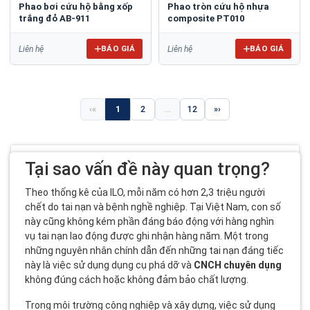
Phao bơi cứu hộ bằng xốp
Phao tròn cứu hộ nhựa
trắng đỏ AB-911
composite PT010
BÁO GIÁ
BÁO GIÁ
Liên hệ
Liên hệ
«
1
2
...
12
»
Tại sao vấn đề này quan trọng?
Theo thống kê của ILO, mỗi năm có hơn 2,3 triệu người
chết do tai nạn và bệnh nghề nghiệp. Tại Việt Nam, con số
này cũng không kém phần đáng báo động với hàng nghìn
vụ tai nạn lao động được ghi nhận hàng năm. Một trong
những nguyên nhân chính dẫn đến những tai nạn đáng tiếc
này là việc sử dụng dụng cụ phá dỡ và
CNCH chuyên dụng
không đúng cách hoặc không đảm bảo chất lượng.
Trong môi trường công nghiệp và xây dựng, việc sử dụng