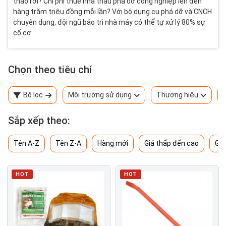
tháo rời? Chi phí thuê nhà thầu phá dỡ công nghiệp lên đến
hàng trăm triệu đồng mỗi lần? Với bộ dụng cụ phá dỡ và CNCH
chuyên dụng, đội ngũ bảo trì nhà máy có thể tự xử lý 80% sự
cố cơ
Chọn theo tiêu chí
Bộ lọc
Môi trường sử dụng
Thương hiệu
Sắp xếp theo:
Tên A-Z
Tên Z-A
Hàng mới
Giá thấp đến cao
Giá
HOT
HOT