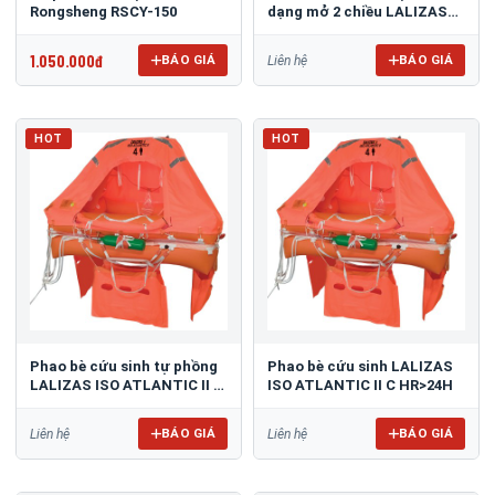
Rongsheng RSCY-150
dạng mở 2 chiều LALIZAS
OCEANO
1.050.000đ
BÁO GIÁ
BÁO GIÁ
Liên hệ
HOT
HOT
Phao bè cứu sinh tự phồng
Phao bè cứu sinh LALIZAS
LALIZAS ISO ATLANTIC II L
ISO ATLANTIC II C HR>24H
HR
BÁO GIÁ
BÁO GIÁ
Liên hệ
Liên hệ