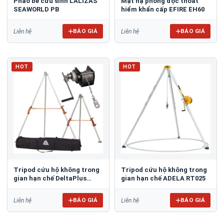
Phao bè cứu sinh LALIZAS
Mặt nạ phòng độc thoát
SEAWORLD PB
hiểm khẩn cấp EFIRE EH60
BÁO GIÁ
BÁO GIÁ
Liên hệ
Liên hệ
HOT
HOT
Tripod cứu hộ không trong
Tripod cứu hộ không trong
gian hạn chế DeltaPlus
gian hạn chế ADELA RT025
TRA32 + TR00530
BÁO GIÁ
BÁO GIÁ
Liên hệ
Liên hệ