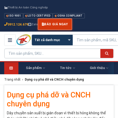
Thiết bị An toàn Công nghiệp
ISO 9001
LOTO CERTIFIED
OSHA COMPLIANT
0912.124.679
Zalo
BÁO GIÁ NGAY
Sản phẩm
Tin tức
Giới thiệu
Trang nhất
›
Dụng cụ phá dỡ và CNCH chuyên dụng
Dụng cụ phá dỡ và CNCH
chuyên dụng
Dây chuyền sản xuất bị gián đoạn vì thiết bị hỏng không thể