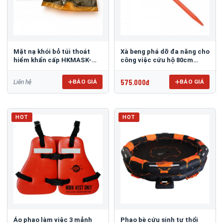
Mặt nạ khói bỏ túi thoát
Xà beng phá dỡ đa năng cho
hiểm khẩn cấp HKMASK-
công việc cứu hộ 80cm
PSM
ASAKI AK-9652
575.000đ
BÁO GIÁ
BÁO GIÁ
Liên hệ
HOT
HOT
Áo phao làm việc 3 mảnh
Phao bè cứu sinh tự thổi