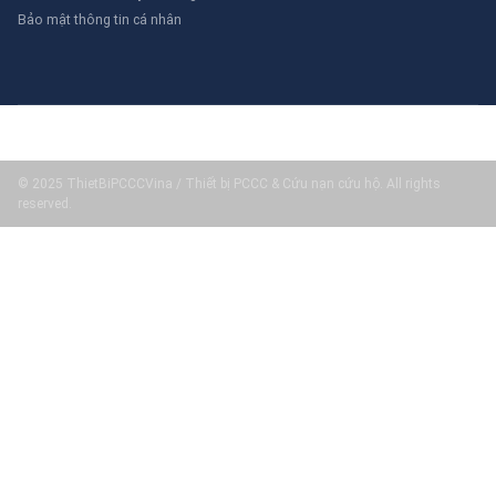
Bảo mật thông tin cá nhân
© 2025 ThietBiPCCCVina / Thiết bị PCCC & Cứu nạn cứu hộ. All rights
reserved.