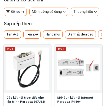
Bộ lọc
Môi trường sử dụng
Thương hiệu
Sắp xếp theo:
Tên A-Z
Tên Z-A
Hàng mới
Giá thấp đến cao
Giá
HOT
HOT
Cáp kết nối trực tiếp cho
Mô-đun kết nối Internet
lập trình Paradox 307USB
Paradox IP150+