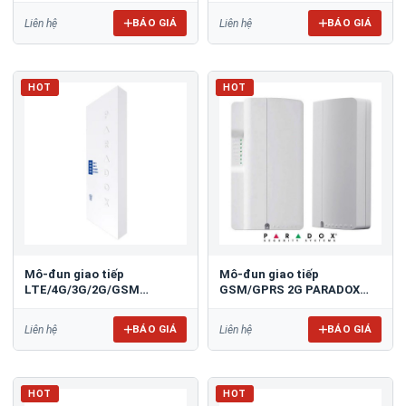
BÁO GIÁ
BÁO GIÁ
Liên hệ
Liên hệ
HOT
HOT
Mô-đun giao tiếp
Mô-đun giao tiếp
LTE/4G/3G/2G/GSM
GSM/GPRS 2G PARADOX
PARADOX PCS265LTE
PCS250
BÁO GIÁ
BÁO GIÁ
Liên hệ
Liên hệ
HOT
HOT