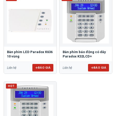
Bàn phím LED Paradox K636
Bàn phím báo động có dây
10 vùng
Paradox K32LCD+
BÁO GIÁ
BÁO GIÁ
Liên hệ
Liên hệ
HOT