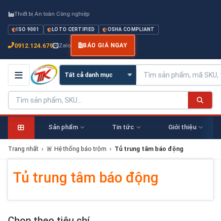
Thiết bị An toàn Công nghiệp
ISO 9001
LOTO CERTIFIED
OSHA COMPLIANT
0912.124.679
Zalo
BÁO GIÁ NGAY
Sản phẩm
Tin tức
Giới thiệu
Trang nhất
›
🚨 Hệ thống báo trộm
›
Tủ trung tâm báo động
Tủ trung tâm báo động
Chọn theo tiêu chí