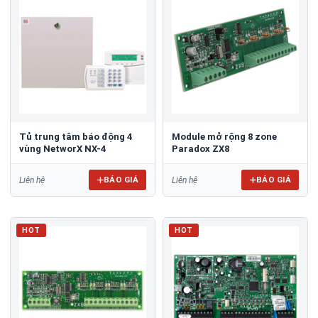
Tủ trung tâm báo động 4
Module mở rộng 8 zone
vùng NetworX NX-4
Paradox ZX8
BÁO GIÁ
BÁO GIÁ
Liên hệ
Liên hệ
HOT
HOT