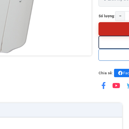
−
Số lượng:
Chia sẻ:
Fa