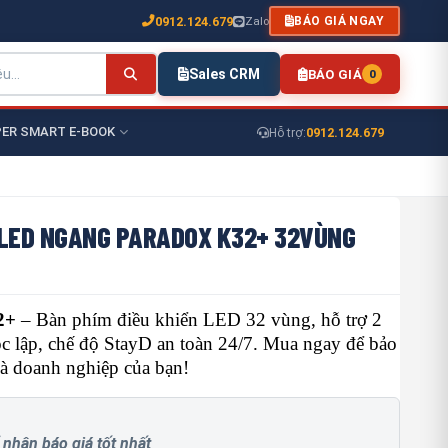
0912.124.679
Zalo
BÁO GIÁ NGAY
Sales CRM
BÁO GIÁ
0
ER SMART E-BOOK
0912.124.679
Hỗ trợ:
 LED NGANG PARADOX K32+ 32VÙNG
2+
– Bàn phím điều khiển LED 32 vùng, hỗ trợ 2
c lập, chế độ StayD an toàn 24/7. Mua ngay để bảo
và doanh nghiệp của bạn!
 nhận báo giá tốt nhất