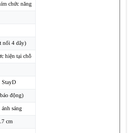
hím chức năng
 nối 4 dây)
ực hiện tại chỗ
ộ StayD
 báo động)
h ánh sáng
2.7 cm