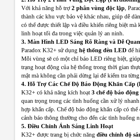
Với khả năng hỗ trợ
2 phân vùng độc lập
, Par
thành các khu vực bảo vệ khác nhau, giúp dễ dàn
có thể được thiết lập và điều khiển riêng biệt m
linh hoạt tối đa trong việc quản lý an ninh.
3. Màn Hình LED Sáng Rõ Ràng và Dễ Quan
Paradox K32+ sử dụng
hệ thống đèn LED
để hi
Mỗi vùng sẽ có một chỉ báo LED riêng biệt, giúp
trạng hoạt động của hệ thống trong thời gian th
mật mà không cần phải dừng lại để kiểm tra từng c
4. Hỗ Trợ Các Chế Độ Báo Động Khẩn Cấp (
K32+ có khả năng kích hoạt
3 chế độ báo động
quan trọng trong các tình huống cần xử lý nhan
hợp khẩn cấp. Chế độ báo động khẩn cấp có thể đ
cảnh báo thông thường cho đến các tình huống n
5. Điều Chỉnh Ánh Sáng Linh Hoạt
K32+ được trang bị chức năng
điều chỉnh độ sá