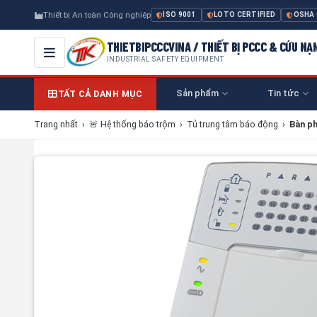
Thiết bị An toàn Công nghiệp
ISO 9001
LOTO CERTIFIED
OSHA
THIETBIPCCCVINA / THIẾT BỊ PCCC & CỨU NẠ
INDUSTRIAL SAFETY EQUIPMENT
Sản phẩm
Tin tức
TẤT CẢ DANH MỤC
Trang nhất
›
🚨 Hệ thống báo trộm
›
Tủ trung tâm báo động
›
Bàn p