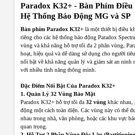
Paradox K32+ - Bàn Phím Điều
Hệ Thống Báo Động MG và SP
Bàn phím Paradox K32+
là một thiết bị điều k
riêng cho các hệ thống báo động Paradox Spectr
vùng và khả năng hỗ trợ tối đa 2 phân vùng, Pa
hoạt, hiệu quả và dễ dàng sử dụng cho người ti
nổi bật về khả năng quản lý và giám sát an ninh
với nhiều tính năng thông minh.
Đặc Điểm Nổi Bật Của Paradox K32+
1. Quản Lý 32 Vùng Bảo Mật
Paradox K32+ hỗ trợ tối đa
32 vùng
khác nhau, 
động một cách toàn diện. Các vùng này có thể đư
nhau trong nhà, văn phòng, hoặc các khu vực bả
quan trọng.
2. Hỗ Trợ 2 Phân Vùng Độc Lập (Partitioning