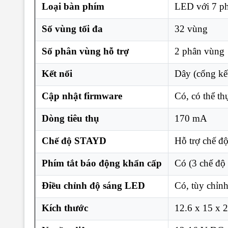
Loại bàn phím
LED với 7 p
Số vùng tối đa
32 vùng
Số phân vùng hỗ trợ
2 phân vùng
Kết nối
Dây (cổng kết
Cập nhật firmware
Có, có thể th
Dòng tiêu thụ
170 mA
Chế độ STAYD
Hỗ trợ chế đ
Phím tắt báo động khẩn cấp
Có (3 chế độ
Điều chỉnh độ sáng LED
Có, tùy chỉn
Kích thước
12.6 x 15 x 