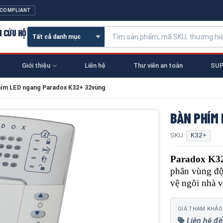
 COMPLIANT
N CỨU HỘ
Giới thiệu
Liên hệ
Thư viên an toàn
SUP
hím LED ngang Paradox K32+ 32vùng
BÀN PHÍM
SKU:
K32+
Paradox K3
phân vùng độ
vệ ngôi nhà 
GIÁ THAM KHẢO
Liên hệ để