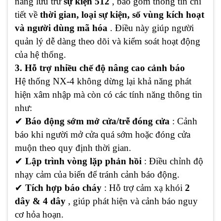
năng lưu trữ
sự kiện 512
, bao gồm thông tin chi
tiết về
thời gian, loại sự kiện, số vùng kích hoạt
và người dùng mã hóa
. Điều này giúp người
quản lý dễ dàng theo dõi và kiểm soát hoạt động
của hệ thống.
3. Hỗ trợ nhiều chế độ nâng cao cảnh báo
Hệ thống NX-4 không dừng lại khả năng phát
hiện xâm nhập mà còn có các tính năng thông tin
như:
✔
Báo động sớm mở cửa/trễ đóng cửa
: Cảnh
báo khi người mở cửa quá sớm hoặc đóng cửa
muộn theo quy định thời gian.
✔
Lập trình vòng lặp phản hồi
: Điều chỉnh độ
nhạy cảm của biến để tránh cảnh báo động.
✔
Tích hợp báo cháy
: Hỗ trợ cảm xạ khói
2
dây & 4 dây
, giúp phát hiện và cảnh báo nguy
cơ hỏa hoạn.