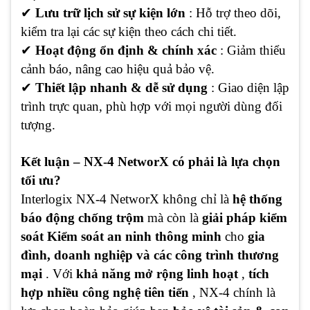
✔
Lưu trữ lịch sử sự kiện lớn
: Hỗ trợ theo dõi,
kiểm tra lại các sự kiện theo cách chi tiết.
✔
Hoạt động ổn định & chính xác
: Giảm thiểu
cảnh báo, nâng cao hiệu quả bảo vệ.
✔
Thiết lập nhanh & dễ sử dụng
: Giao diện lập
trình trực quan, phù hợp với mọi người dùng đối
tượng.
Kết luận – NX-4 NetworX có phải là lựa chọn
tối ưu?
Interlogix NX-4 NetworX không chỉ là
hệ thống
báo động chống trộm
mà còn là
giải pháp kiểm
soát Kiểm soát an ninh thông minh
cho
gia
đình, doanh nghiệp và các công trình thương
mại
. Với
khả năng mở rộng linh hoạt
,
tích
hợp nhiều công nghệ tiên tiến
, NX-4 chính là