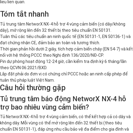
lieu lien quan.
Tóm tắt nhanh
Tủ trung tâm NetworX NX-4 hỗ trợ 4 vùng cảm biến (có dây/không
dây), mở rộng lên đến 32 thiết bị theo tiêu chuẩn EN 50131.
Tuân thủ các tiêu chuẩn an ninh quốc tế (EN 50131-1, EN 50136-1) và
đạt chứng nhận CE, đảm bảo an toàn và tương thích.
Thời gian phản hồi dưới 2 giây, tích hợp cảm biến cháy (EN 54-7) và kết
nối với hệ thống PCCC theo Nghị định 136/2020/NĐ-CP.
Pin dự phòng hoạt động 12-24 giờ, cần kiểm tra định kỳ 6 tháng/lần
theo QCVN 06:2021/BXD.
Lắp đặt phải do đơn vị có chứng chỉ PCCC hoặc an ninh cấp phép để
tuân thủ pháp luật Việt Nam.
Câu hỏi thường gặp
Tủ trung tâm báo động NetworX NX-4 hỗ
trợ bao nhiêu vùng cảm biến?
Tủ NetworX NX-4 hỗ trợ 4 vùng cảm biến, có thể kết hợp cả có dây và
không dây. Mỗi vùng có thể mở rộng lên đến 32 thiết bị (theo tiêu
chuẩn EN 50131-1), đáp ứng nhu cầu bảo vệ đa điểm cho gia đình và