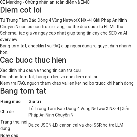
CE Marking - Chứng nhận an toàn điện và EMC
Diem cot loi
Tủ Trung Tâm Báo Động 4 Vùng NetworX NX-4 | Giải Pháp An Ninh
Chuyên N can co cau truc ro rang, co the doc duoc tu HTML tho.
Schema, tac gia va ngay cap nhat giup tang tin cay cho SEO va AI
overview.
Bang tom tat, checklist va FAQ giup nguoi dung ra quyet dinh nhanh
hon.
Cac buoc thuc hien
Xac dinh nhu cau va thong tin can tra cuu.
Doc phan tom tat, bang du lieu va cac diem cot loi.
Kiem tra FAQ, nguon tham khao va lien ket noi bo truoc khi hanh dong.
Bang tom tat
Hang muc
Gia tri
Tủ Trung Tâm Báo Động 4 Vùng NetworX NX-4 | Giải
Chu de
Pháp An Ninh Chuyên N
Trang thai noi
Da co JSON-LD, canonical va khoi SSR ho tro LLM
dung
Ngay cap