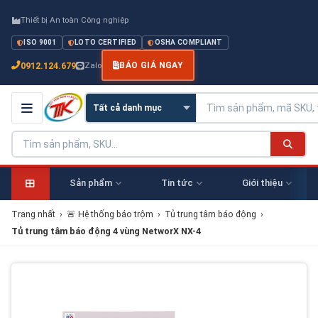
Thiết bị An toàn Công nghiệp
ISO 9001
LOTO CERTIFIED
OSHA COMPLIANT
0912.124.679
Zalo
BÁO GIÁ NGAY
Sản phẩm
Tin tức
Giới thiệu
Trang nhất
›
🚨 Hệ thống báo trộm
›
Tủ trung tâm báo động
›
Tủ trung tâm báo động 4 vùng NetworX NX-4