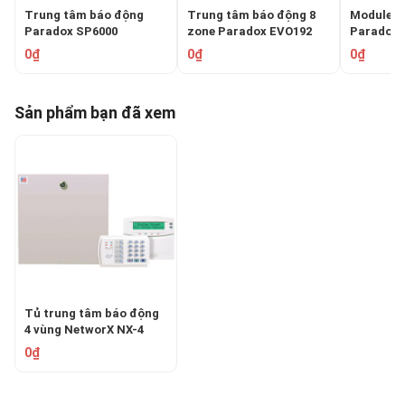
Trung tâm báo động
Trung tâm báo động 8
Module m
Paradox SP6000
zone Paradox EVO192
Paradox 
0₫
0₫
0₫
Sản phẩm bạn đã xem
Tủ trung tâm báo động
4 vùng NetworX NX-4
0₫