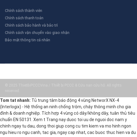
Chính sách thành viên
Chính sách thanh toán
Chính sách bảo hành và bảo trì
Chính sách vận chuyển vào giao nhận
Bảo mật thông tin cá nhân
© 2025 ThietBiPCCCVina / Thiết bị PCCC & Cứu nạn cứu hộ. All rights
reserved.
Tom tat nhanh:
Tủ trung tâm báo động 4 vùng NetworX NX-4
(Interlogix) - Hệ thống an ninh chống trộm, cháy thông minh cho gia
đình & doanh nghiệp. Tích hợp 4 vùng có dây/không dây, tuân thủ tiêu
chuẩn EN 50131. Xem t Trang nay duoc toi uu de nguoi doc nam y
chinh ngay tu dau, dong thoi giup cong cu tim kiem va mo hinh ngon
ngu hieu ro ngu canh, tac gia, ngay cap nhat, cac buoc thuc hien va du