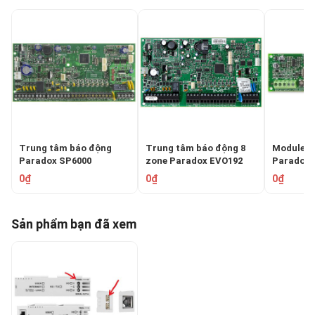
Trung tâm báo động
Trung tâm báo động 8
Module m
Paradox SP6000
zone Paradox EVO192
Paradox 
0₫
0₫
0₫
Sản phẩm bạn đã xem