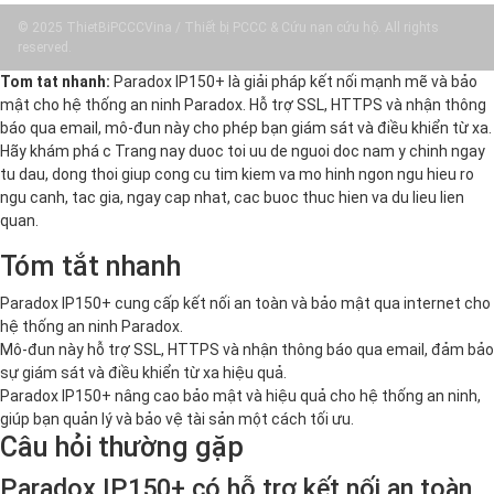
© 2025 ThietBiPCCCVina / Thiết bị PCCC & Cứu nạn cứu hộ. All rights
reserved.
Tom tat nhanh:
Paradox IP150+ là giải pháp kết nối mạnh mẽ và bảo
mật cho hệ thống an ninh Paradox. Hỗ trợ SSL, HTTPS và nhận thông
báo qua email, mô-đun này cho phép bạn giám sát và điều khiển từ xa.
Hãy khám phá c Trang nay duoc toi uu de nguoi doc nam y chinh ngay
tu dau, dong thoi giup cong cu tim kiem va mo hinh ngon ngu hieu ro
ngu canh, tac gia, ngay cap nhat, cac buoc thuc hien va du lieu lien
quan.
Tóm tắt nhanh
Paradox IP150+ cung cấp kết nối an toàn và bảo mật qua internet cho
hệ thống an ninh Paradox.
Mô-đun này hỗ trợ SSL, HTTPS và nhận thông báo qua email, đảm bảo
sự giám sát và điều khiển từ xa hiệu quả.
Paradox IP150+ nâng cao bảo mật và hiệu quả cho hệ thống an ninh,
giúp bạn quản lý và bảo vệ tài sản một cách tối ưu.
Câu hỏi thường gặp
Paradox IP150+ có hỗ trợ kết nối an toàn