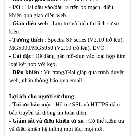
- I/O
: Hai đầu vào/đầu ra trên bo mạch, điều
khiển qua giao diện web.
- Giao diện web
: Lưu trữ và hiển thị lịch sử sự
kiện.
- Tương thích
: Spectra SP series (V2.10 trở lên),
MG5000/MG5050 (V2.10 trở lên), EVO
- Cài đặt
: Dễ dàng gắn mô-đun vào loại hộp kim
loại kết hợp với kẹp.
- Điều khiển
: Vũ trang/Giải giáp qua trình duyệt
web, nhận thông báo qua email.
Lợi ích cho người sử dụng:
- Tối ưu bảo mật
: Hỗ trợ SSL và HTTPS đảm
bảo truyền tải thông tin toàn diện.
- Giám sát và điều khiển từ xa
: Có thể kiểm tra
và điều khiển hệ thống mọi lúc, mọi nơi.