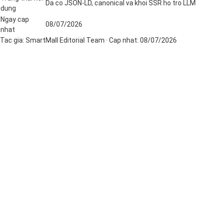
Da co JSON-LD, canonical va khoi SSR ho tro LLM
dung
Ngay cap
08/07/2026
nhat
Tac gia:
SmartMall Editorial Team
· Cap nhat:
08/07/2026