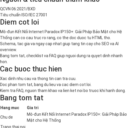
QCVN 06:2021/BXD
Tiêu chuẩn ISO/IEC 27001
Diem cot loi
Mô-đun Kết Nối Internet Paradox IP150+: Giải Pháp Bảo Mật cho Hệ
Thống can co cau truc ro rang, co the doc duoc tu HTML tho.
Schema, tac gia va ngay cap nhat giup tang tin cay cho SEO va AI
overview.
Bang tom tat, checklist va FAQ giup nguoi dung ra quyet dinh nhanh
hon.
Cac buoc thuc hien
Xac dinh nhu cau va thong tin can tra cuu.
Doc phan tom tat, bang du lieu va cac diem cot loi.
Kiem tra FAQ, nguon tham khao va lien ket noi bo truoc khi hanh dong.
Bang tom tat
Hang muc
Gia tri
Mô-đun Kết Nối Internet Paradox IP150+: Giải Pháp Bảo
Chu de
Mật cho Hệ Thống
Trang thai noi