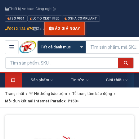
Thiết bị An toàn Công nghiệp
ISO 9001
LOTO CERTIFIED
OSHA COMPLIANT
0912.124.679
Zalo
BÁO GIÁ NGAY
Sản phẩm
Tin tức
Giới thiệu
Trang nhất
›
🚨 Hệ thống báo trộm
›
Tủ trung tâm báo động
›
Mô-đun kết nối Internet Paradox IP150+