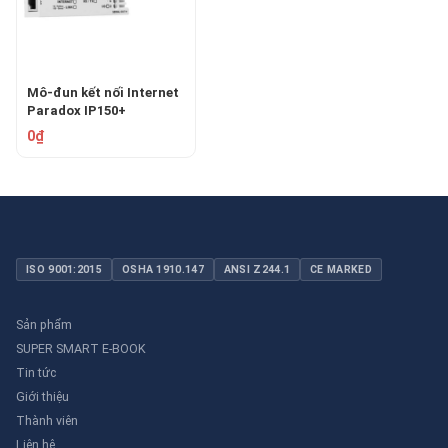
Mô-đun kết nối Internet
Paradox IP150+
0₫
ISO 9001:2015
OSHA 1910.147
ANSI Z244.1
CE MARKED
Sản phẩm
SUPER SMART E-BOOK
Tin tức
Giới thiệu
Thành viên
Liên hệ