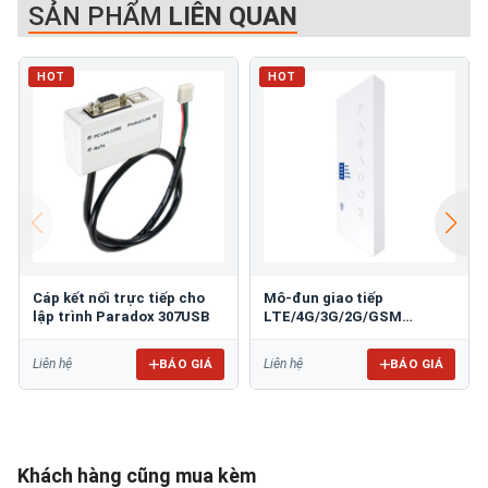
SẢN PHẨM
LIÊN QUAN
HOT
HOT
Cáp kết nối trực tiếp cho
Mô-đun giao tiếp
lập trình Paradox 307USB
LTE/4G/3G/2G/GSM
PARADOX PCS265LTE
BÁO GIÁ
BÁO GIÁ
Liên hệ
Liên hệ
Khách hàng cũng mua kèm