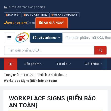
Thiết bị An toàn Công nghiệp
ISO 9001
LOTO CERTIFIED
OSHA COMPLIANT
0912.124.679
Zalo
BÁO GIÁ NGAY
Sản phẩm
Tin tức
Giới thiệu
Trang nhất
›
Tin tức
›
Thiết bị & Giải pháp
›
Workplace Signs (Biển báo an toàn)
WORKPLACE SIGNS (BIỂN BÁO
AN TOÀN)