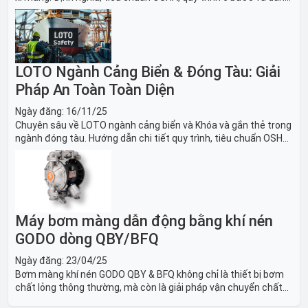
sách thiết bị LOTO thiết yếu. Giải pháp bảo trì lò nung, máy
nghiền an toàn.
LOTO Ngành Cảng Biển & Đóng Tàu: Giải
Pháp An Toàn Toàn Diện
Ngày đăng:
16/11/25
Chuyên sâu về LOTO ngành cảng biển và Khóa và gắn thẻ trong
ngành đóng tàu. Hướng dẫn chi tiết quy trình, tiêu chuẩn OSHA,
thiết bị và Giải pháp LOTO trong công nghiệp đóng tàu toàn
diện.
Máy bơm màng dẫn động bằng khí nén
GODO dòng QBY/BFQ
Ngày đăng:
23/04/25
Bơm màng khí nén GODO QBY & BFQ không chỉ là thiết bị bơm
chất lỏng thông thường, mà còn là giải pháp vận chuyển chất
lỏng toàn diện, linh hoạt và bền bỉ, sẵn sàng phục vụ từ các ứng