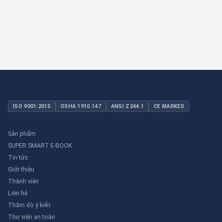
dụng dân dụng nhỏ đến công nghiệp nặng có yêu cầu đặc biệt.
ISO 9001:2015
OSHA 1910.147
ANSI Z244.1
CE MARKED
Sản phẩm
SUPER SMART E-BOOK
Tin tức
Giới thiệu
Thành viên
Liên hệ
Thăm dò ý kiến
Thư viên an toàn