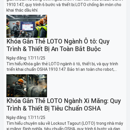
1910.147, quy trình 6 bước và thiết bị LOTO chống ăn mòn cho
khai thác dầu khí.
Khóa Gắn Thẻ LOTO Ngành Ô tô: Quy
Trình & Thiết Bị An Toàn Bắt Buộc
Ngày đăng:
17/11/25
Tìm hiểu Khóa gắn thẻ LOTO ngành ô tô, thiết bị, và quy trình
triển khai chuẩn OSHA 1910.147. Bảo trì an toàn cho robot,
băng tải sản xuất ô tô và dây chuyền lắp ráp xe hơi.
Khóa Gắn Thẻ LOTO Ngành Xi Măng: Quy
Trình & Thiết Bị Tiêu Chuẩn OSHA
Ngày đăng:
17/11/25
Tìm hiểu chuyên sâu về Lockout Tagout (LOTO) trong nhà máy
xi măng: Định nghĩa, tiêu chuẩn OSHA, quy trình 6 bước và danh