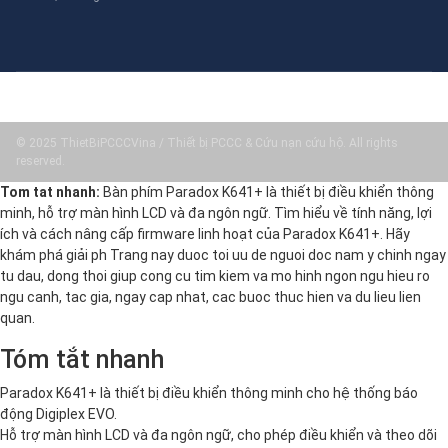
© 2025 ThietBiPCCCVina / Thiết bị PCCC & Cứu nạn cứu hộ. All rights
reserved.
Tom tat nhanh:
Bàn phím Paradox K641+ là thiết bị điều khiển thông
minh, hỗ trợ màn hình LCD và đa ngôn ngữ. Tìm hiểu về tính năng, lợi
ích và cách nâng cấp firmware linh hoạt của Paradox K641+. Hãy
khám phá giải ph Trang nay duoc toi uu de nguoi doc nam y chinh ngay
tu dau, dong thoi giup cong cu tim kiem va mo hinh ngon ngu hieu ro
ngu canh, tac gia, ngay cap nhat, cac buoc thuc hien va du lieu lien
quan.
Tóm tắt nhanh
Paradox K641+ là thiết bị điều khiển thông minh cho hệ thống báo
động Digiplex EVO.
Hỗ trợ màn hình LCD và đa ngôn ngữ, cho phép điều khiển và theo dõi