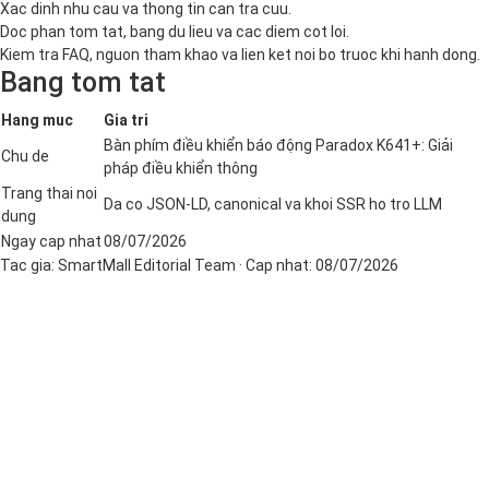
Xac dinh nhu cau va thong tin can tra cuu.
Doc phan tom tat, bang du lieu va cac diem cot loi.
Kiem tra FAQ, nguon tham khao va lien ket noi bo truoc khi hanh dong.
Bang tom tat
Hang muc
Gia tri
Bàn phím điều khiển báo động Paradox K641+: Giải
Chu de
pháp điều khiển thông
Trang thai noi
Da co JSON-LD, canonical va khoi SSR ho tro LLM
dung
Ngay cap nhat
08/07/2026
Tac gia:
SmartMall Editorial Team
· Cap nhat:
08/07/2026