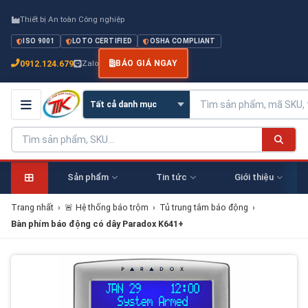
Thiết bị An toàn Công nghiệp
ISO 9001
LOTO CERTIFIED
OSHA COMPLIANT
0912.124.679
Zalo
BÁO GIÁ NGAY
Sản phẩm
Tin tức
Giới thiệu
Trang nhất
›
🚨 Hệ thống báo trộm
›
Tủ trung tâm báo động
›
Bàn phím báo động có dây Paradox K641+