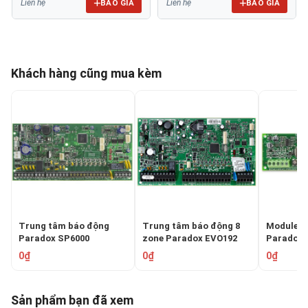
BÁO GIÁ
BÁO GIÁ
Liên hệ
Liên hệ
Khách hàng cũng mua kèm
Trung tâm báo động
Trung tâm báo động 8
Module m
Paradox SP6000
zone Paradox EVO192
Paradox 
0₫
0₫
0₫
Sản phẩm bạn đã xem