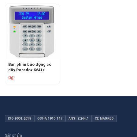
Bàn phím báo động có
dây Paradox K641+
0₫
ISO 9001:2015
OSHA 1910.147
ANSI Z244.1
CE MARKED
Sản phẩm