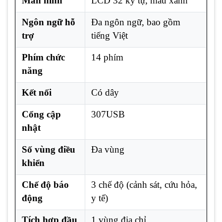
Màn hình
LCD 32 ký tự, màu xanh
Ngôn ngữ hỗ
Đa ngôn ngữ, bao gồm
trợ
tiếng Việt
Phím chức
14 phím
năng
Kết nối
Có dây
Cổng cập
307USB
nhật
Số vùng điều
Đa vùng
khiển
Chế độ báo
3 chế độ (cảnh sát, cứu hỏa,
động
y tế)
Tích hợp đầu
1 vùng địa chỉ