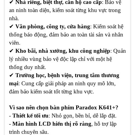
✔
Nhà riêng, biệt thự, căn hộ cao cấp
: Bảo vệ
an ninh toàn diện, kiểm soát từng khu vực trong
nhà.
✔
Văn phòng, công ty, cửa hàng
: Kiểm soát hệ
thống báo động, đảm bảo an toàn tài sản và nhân
viên.
✔
Kho bãi, nhà xưởng, khu công nghiệp
: Quản
lý nhiều vùng bảo vệ độc lập chỉ với một hệ
thống duy nhất.
✔
Trường học, bệnh viện, trung tâm thương
mại
: Cung cấp giải pháp an ninh quy mô lớn,
đảm bảo kiểm soát tốt từng khu vực.
Vì sao nên chọn bàn phím Paradox K641+?
-
Thiết kế tối ưu
: Nhỏ gọn, bền bỉ, dễ lắp đặt.
-
Màn hình LCD hiển thị rõ ràng
, hỗ trợ lập
trình chuyên sâu.