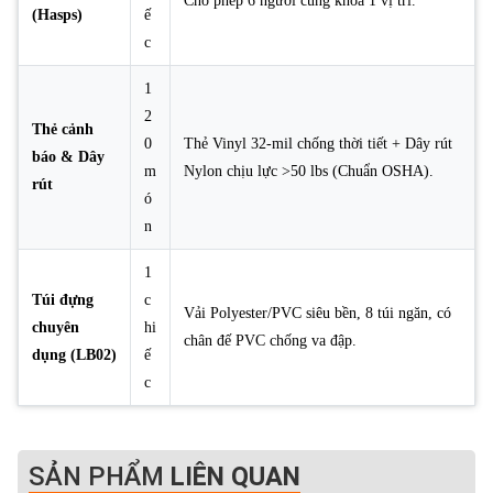
Cho phép 6 người cùng khóa 1 vị trí.
(Hasps)
ế
c
1
2
Thẻ cảnh
0
Thẻ Vinyl 32-mil chống thời tiết + Dây rút
báo & Dây
m
Nylon chịu lực >50 lbs (Chuẩn OSHA).
rút
ó
n
1
Túi đựng
c
Vải Polyester/PVC siêu bền, 8 túi ngăn, có
chuyên
hi
chân đế PVC chống va đập.
dụng (LB02)
ế
c
SẢN PHẨM
LIÊN QUAN