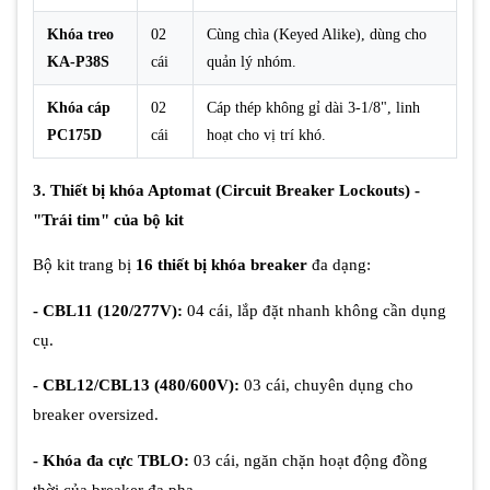
Khóa treo
02
Cùng chìa (Keyed Alike), dùng cho
KA-P38S
cái
quản lý nhóm.
Khóa cáp
02
Cáp thép không gỉ dài 3-1/8", linh
PC175D
cái
hoạt cho vị trí khó.
3. Thiết bị khóa Aptomat (Circuit Breaker Lockouts) -
"Trái tim" của bộ kit
Bộ kit trang bị
16 thiết bị khóa breaker
đa dạng:
- CBL11 (120/277V):
04 cái, lắp đặt nhanh không cần dụng
cụ.
- CBL12/CBL13 (480/600V):
03 cái, chuyên dụng cho
breaker oversized.
- Khóa đa cực TBLO:
03 cái, ngăn chặn hoạt động đồng
thời của breaker đa pha.