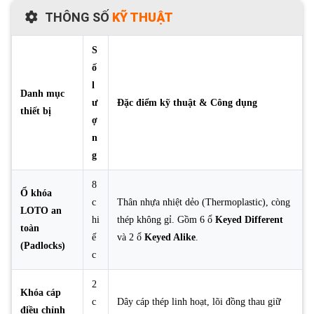
THÔNG SỐ
KỸ THUẬT
S
ố
l
Danh mục
ư
Đặc điểm kỹ thuật & Công dụng
thiết bị
ợ
n
g
8
Ổ khóa
c
Thân nhựa nhiệt dẻo (Thermoplastic), còng
LOTO an
hi
thép không gỉ. Gồm 6 ổ
Keyed Different
toàn
ế
và 2 ổ
Keyed Alike
.
(Padlocks)
c
2
Khóa cáp
c
Dây cáp thép linh hoạt, lõi đồng thau giữ
điều chỉnh