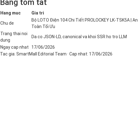
Bang tom tat
Hang muc
Gia tri
Bộ LOTO Điện 104 Chi Tiết PROLOCKEY LK-TSK5A | An
Chu de
Toàn Tối Ưu
Trang thai noi
Da co JSON-LD, canonical va khoi SSR ho tro LLM
dung
Ngay cap nhat
17/06/2026
Tac gia:
SmartMall Editorial Team
· Cap nhat:
17/06/2026