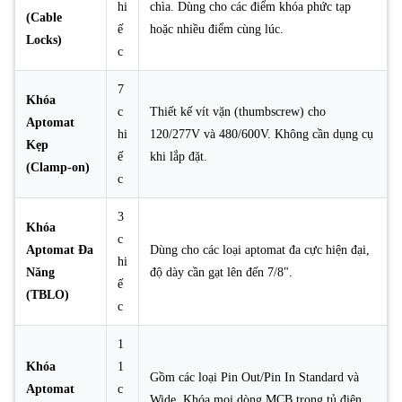
hi
chìa. Dùng cho các điểm khóa phức tạp
(Cable
ế
hoặc nhiều điểm cùng lúc.
Locks)
c
7
Khóa
c
Thiết kế vít vặn (thumbscrew) cho
Aptomat
hi
120/277V và 480/600V. Không cần dụng cụ
Kẹp
ế
khi lắp đặt.
(Clamp-on)
c
3
Khóa
c
Aptomat Đa
Dùng cho các loại aptomat đa cực hiện đại,
hi
Năng
độ dày cần gạt lên đến 7/8".
ế
(TBLO)
c
1
Khóa
1
Gồm các loại Pin Out/Pin In Standard và
Aptomat
c
Wide. Khóa mọi dòng MCB trong tủ điện