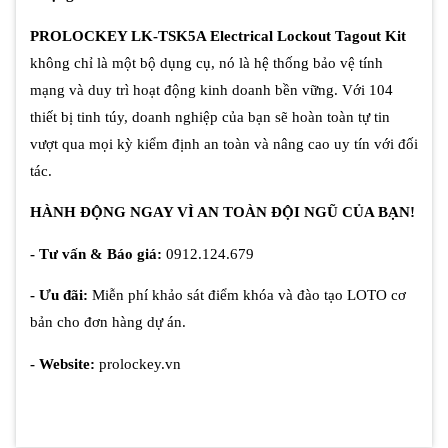
PROLOCKEY LK-TSK5A Electrical Lockout Tagout Kit
không chỉ là một bộ dụng cụ, nó là hệ thống bảo vệ tính
mạng và duy trì hoạt động kinh doanh bền vững. Với 104
thiết bị tinh túy, doanh nghiệp của bạn sẽ hoàn toàn tự tin
vượt qua mọi kỳ kiểm định an toàn và nâng cao uy tín với đối
tác.
HÀNH ĐỘNG NGAY VÌ AN TOÀN ĐỘI NGŨ CỦA BẠN!
- Tư vấn & Báo giá:
0912.124.679
- Ưu đãi:
Miễn phí khảo sát điểm khóa và đào tạo LOTO cơ
bản cho đơn hàng dự án.
- Website:
prolockey.vn