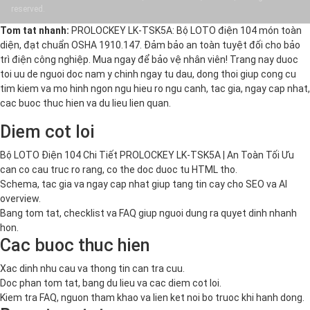
reserved.
Tom tat nhanh:
PROLOCKEY LK-TSK5A: Bộ LOTO điện 104 món toàn
diện, đạt chuẩn OSHA 1910.147. Đảm bảo an toàn tuyệt đối cho bảo
trì điện công nghiệp. Mua ngay để bảo vệ nhân viên! Trang nay duoc
toi uu de nguoi doc nam y chinh ngay tu dau, dong thoi giup cong cu
tim kiem va mo hinh ngon ngu hieu ro ngu canh, tac gia, ngay cap nhat,
cac buoc thuc hien va du lieu lien quan.
Diem cot loi
Bộ LOTO Điện 104 Chi Tiết PROLOCKEY LK-TSK5A | An Toàn Tối Ưu
can co cau truc ro rang, co the doc duoc tu HTML tho.
Schema, tac gia va ngay cap nhat giup tang tin cay cho SEO va AI
overview.
Bang tom tat, checklist va FAQ giup nguoi dung ra quyet dinh nhanh
hon.
Cac buoc thuc hien
Xac dinh nhu cau va thong tin can tra cuu.
Doc phan tom tat, bang du lieu va cac diem cot loi.
Kiem tra FAQ, nguon tham khao va lien ket noi bo truoc khi hanh dong.