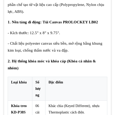
phần chế tạo từ vật liệu cao cấp (Polypropylene, Nylon chịu
lực, ABS).
1. Nền tảng di động: Túi Canvas PROLOCKEY LB02
- Kích thước: 12.5" x 8" x 9.75".
- Chất liệu polyester canvas siêu bền, mở rộng bằng khung
kim loại, chống thấm nước và va đập.
2. Hệ thống khóa móc và khóa cáp (Khóa cá nhân &
nhóm)
Loại khóa
Số
Đặc điểm
lượ
ng
Khóa treo
06
Khác chìa (Keyed Different), nhựa
KD-P38S
cái
Thermoplastic cách điện.