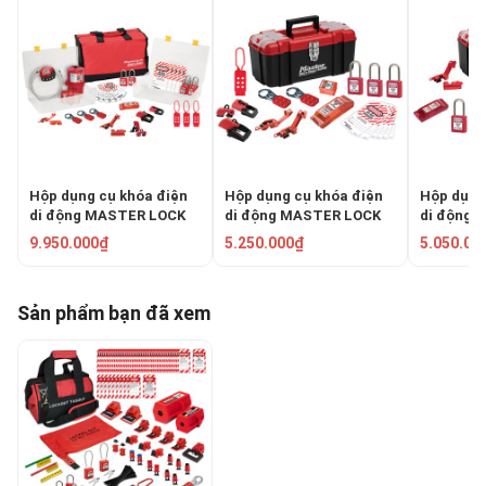
Hộp dụng cụ khóa điện
Hộp dụng cụ khóa điện
Hộp dụng
di động MASTER LOCK
di động MASTER LOCK
di động 
1458E410PRE
1457E410KABAS
S1457E41
9.950.000₫
5.250.000₫
5.050.00
Sản phẩm bạn đã xem