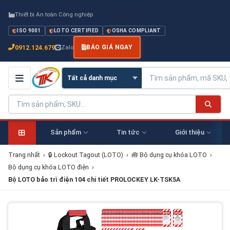
Thiết bị An toàn Công nghiệp
ISO 9001
LOTO CERTIFIED
OSHA COMPLIANT
0912.124.679
Zalo
BÁO GIÁ NGAY
Sản phẩm
Tin tức
Giới thiệu
Trang nhất
›
🔒 Lockout Tagout (LOTO)
›
🧰 Bộ dụng cụ khóa LOTO
›
Bộ dụng cụ khóa LOTO điện
›
Bộ LOTO bảo trì điện 104 chi tiết PROLOCKEY LK-TSK5A