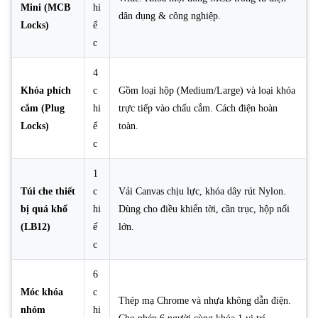
Mini (MCB
hi
dân dụng & công nghiệp.
Locks)
ế
c
4
Khóa phích
c
Gồm loại hộp (Medium/Large) và loại khóa
cắm (Plug
hi
trực tiếp vào chấu cắm. Cách điện hoàn
Locks)
ế
toàn.
c
1
Túi che thiết
c
Vải Canvas chịu lực, khóa dây rút Nylon.
bị quá khổ
hi
Dùng cho điều khiển tời, cần trục, hộp nối
(LB12)
ế
lớn.
c
6
Móc khóa
c
Thép mạ Chrome và nhựa không dẫn điện.
nhóm
hi