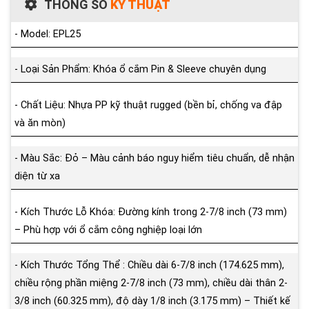
THÔNG SỐ
KỸ THUẬT
- Model: EPL25
- Loại Sản Phẩm: Khóa ổ cắm Pin & Sleeve chuyên dụng
- Chất Liệu: Nhựa PP kỹ thuật rugged (bền bỉ, chống va đập
và ăn mòn)
- Màu Sắc: Đỏ – Màu cảnh báo nguy hiểm tiêu chuẩn, dễ nhận
diện từ xa
- Kích Thước Lỗ Khóa: Đường kính trong 2-7/8 inch (73 mm)
– Phù hợp với ổ cắm công nghiệp loại lớn
- Kích Thước Tổng Thể : Chiều dài 6-7/8 inch (174.625 mm),
chiều rộng phần miệng 2-7/8 inch (73 mm), chiều dài thân 2-
3/8 inch (60.325 mm), độ dày 1/8 inch (3.175 mm) – Thiết kế