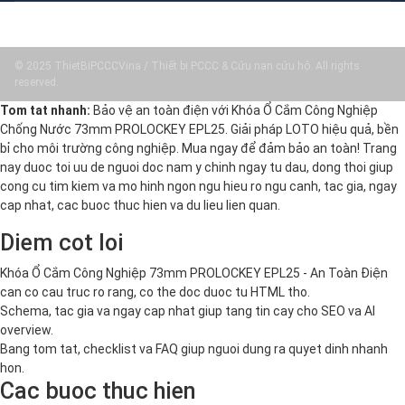
© 2025 ThietBiPCCCVina / Thiết bị PCCC & Cứu nạn cứu hộ. All rights
reserved.
Tom tat nhanh:
Bảo vệ an toàn điện với Khóa Ổ Cắm Công Nghiệp
Chống Nước 73mm PROLOCKEY EPL25. Giải pháp LOTO hiệu quả, bền
bỉ cho môi trường công nghiệp. Mua ngay để đảm bảo an toàn! Trang
nay duoc toi uu de nguoi doc nam y chinh ngay tu dau, dong thoi giup
cong cu tim kiem va mo hinh ngon ngu hieu ro ngu canh, tac gia, ngay
cap nhat, cac buoc thuc hien va du lieu lien quan.
Diem cot loi
Khóa Ổ Cắm Công Nghiệp 73mm PROLOCKEY EPL25 - An Toàn Điện
can co cau truc ro rang, co the doc duoc tu HTML tho.
Schema, tac gia va ngay cap nhat giup tang tin cay cho SEO va AI
overview.
Bang tom tat, checklist va FAQ giup nguoi dung ra quyet dinh nhanh
hon.
Cac buoc thuc hien