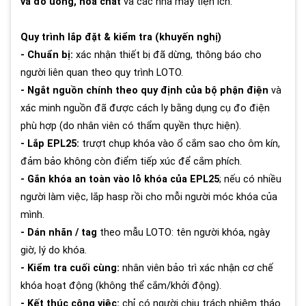
và đồ uống, hóa chất
và các nhà máy tiện ích.
Quy trình lắp đặt & kiểm tra (khuyến nghị)
- Chuẩn bị:
xác nhận thiết bị đã dừng, thông báo cho
người liên quan theo quy trình LOTO.
- Ngắt nguồn chính theo quy định của bộ phận điện
và
xác minh nguồn đã được cách ly bằng dụng cụ đo điện
phù hợp (do nhân viên có thẩm quyền thực hiện).
- Lắp EPL25:
trượt chụp khóa vào ổ cắm sao cho ôm kín,
đảm bảo không còn điểm tiếp xúc để cắm phích.
- Gắn khóa an toàn vào lỗ khóa của EPL25
; nếu có nhiều
người làm việc, lắp hasp rồi cho mỗi người móc khóa của
mình.
- Dán nhãn / tag
theo mẫu LOTO: tên người khóa, ngày
giờ, lý do khóa.
- Kiểm tra cuối cùng:
nhân viên bảo trì xác nhận cơ chế
khóa hoạt động (không thể cắm/khởi động).
- Kết thúc công việc:
chỉ có người chịu trách nhiệm tháo