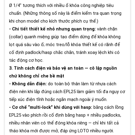
Ø 1/4" tương thích với nhiều ổ khóa công nghiệp tiêu
chuẩn. (Những thông số này là điểm kiểm tra quan trọng
khi chọn model cho kích thước phích cụ thể.)
- Chi tiết thiết kế nhỏ nhưng quan trọng:
vành chặn
(collar) quanh miệng giúp tạo điểm dừng để khóa không
lọt quá sâu vào ổ; móc treo/lỗ khóa thiết kế có rãnh để
cố định padlock/hasp chắc chắn, tránh xoay lệch khi có
tác động cơ học.
3. Tính cách điện và bảo vệ an toàn — cô lập nguồn
chứ không chỉ che bề mặt
- Không dẫn điện:
do toàn bộ thân làm từ nhựa cách
điện nên khi lắp đúng cách EPL25 làm giảm tối đa nguy cơ
tiếp xúc điện tĩnh hoặc ngắn mạch ngoài ý muốn.
- Cơ chế “multi-lock” khi dùng với hasp:
bằng cách lồng
EPL25 vào phích rồi cố định bằng hasp + nhiều padlocks,
nhiều nhân viên có thể đóng khóa riêng — chỉ khi tất cả
tháo khóa mới được mở, đáp ứng LOTO nhiều người.