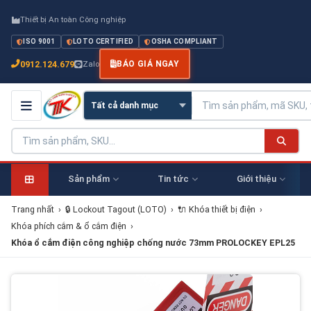
Thiết bị An toàn Công nghiệp
ISO 9001
LOTO CERTIFIED
OSHA COMPLIANT
0912.124.679
Zalo
BÁO GIÁ NGAY
Sản phẩm
Tin tức
Giới thiệu
Trang nhất
›
🔒 Lockout Tagout (LOTO)
›
🔌 Khóa thiết bị điện
›
Khóa phích cắm & ổ cắm điện
›
Khóa ổ cắm điện công nghiệp chống nước 73mm PROLOCKEY EPL25