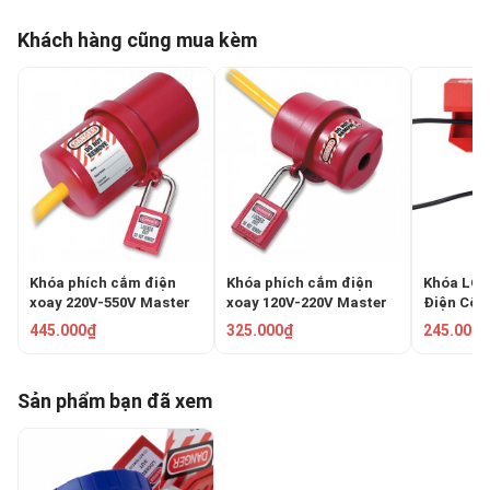
Khách hàng cũng mua kèm
Khóa phích cắm điện
Khóa phích cắm điện
Khóa LOT
xoay 220V-550V Master
xoay 120V-220V Master
Điện Côn
Lock 488
Lock 487
500V PR
445.000₫
325.000₫
245.000₫
EPL01M
Sản phẩm bạn đã xem