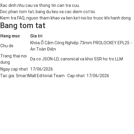
Xac dinh nhu cau va thong tin can tra cuu.
Doc phan tom tat, bang du lieu va cac diem cot loi.
Kiem tra FAQ, nguon tham khao va lien ket noi bo truoc khi hanh dong.
Bang tom tat
Hang muc
Gia tri
Khóa Ổ Cắm Công Nghiệp 73mm PROLOCKEY EPL25 -
Chu de
An Toàn Điện
Trang thai noi
Da co JSON-LD, canonical va khoi SSR ho tro LLM
dung
Ngay cap nhat
17/06/2026
Tac gia:
SmartMall Editorial Team
· Cap nhat:
17/06/2026