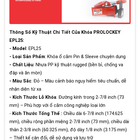
Thông Số Kỹ Thuật Chi Tiết Của Khóa PROLOCKEY
EPL25:
- Model
: EPL25
- Loại Sản Phẩm
: Khóa ổ cắm Pin & Sleeve chuyên dụng
- Chất Liệu
: Nhựa PP kỹ thuật rugged (bền bỉ, chống va
đập và ăn mòn)
- Màu Sắc
: Đỏ – Màu cảnh báo nguy hiểm tiêu chuẩn, dễ
nhận diện từ xa
- Kích Thước Lỗ Khóa
: Đường kính trong 2-7/8 inch (73
mm) – Phù hợp với ổ cắm công nghiệp loại lớn
-
Kích Thước Tổng Thể :
Chiều dài 6-7/8 inch (174.625
mm), chiều rộng phần miệng 2-7/8 inch (73 mm), chiều dài
thân 2-3/8 inch (60.325 mm), độ dày 1/8 inch (3.175 mm)
– Thiết kế cân đối, dễ sử dụng và lưu trữ