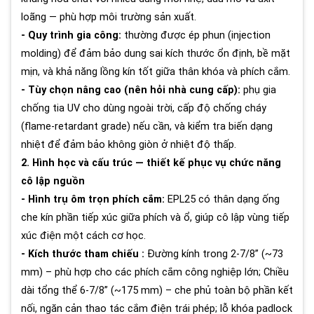
loãng — phù hợp môi trường sản xuất.
- Quy trình gia công:
thường được ép phun (injection
molding) để đảm bảo dung sai kích thước ổn định, bề mặt
mịn, và khả năng lồng kín tốt giữa thân khóa và phích cắm.
- Tùy chọn nâng cao (nên hỏi nhà cung cấp):
phụ gia
chống tia UV cho dùng ngoài trời, cấp độ chống cháy
(flame-retardant grade) nếu cần, và kiểm tra biến dạng
nhiệt để đảm bảo không giòn ở nhiệt độ thấp.
2. Hình học và cấu trúc — thiết kế phục vụ chức năng
cô lập nguồn
- Hình trụ ôm trọn phích cắm:
EPL25 có thân dạng ống
che kín phần tiếp xúc giữa phích và ổ, giúp cô lập vùng tiếp
xúc điện một cách cơ học.
- Kích thước tham chiếu :
Đường kính trong 2-7/8” (~73
mm) – phù hợp cho các phích cắm công nghiệp lớn; Chiều
dài tổng thể 6-7/8” (~175 mm) – che phủ toàn bộ phần kết
nối, ngăn cản thao tác cắm điện trái phép; lỗ khóa padlock