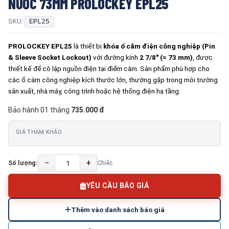
NƯỚC 73MM PROLOCKEY EPL25
SKU:
EPL25
PROLOCKEY EPL25
là thiết bị
khóa ổ cắm điện công nghiệp (Pin
& Sleeve Socket Lockout)
với đường kính
2 7/8″ (≈ 73 mm)
, được
thiết kế để cô lập nguồn điện tại điểm cắm. Sản phẩm phù hợp cho
các ổ cắm công nghiệp kích thước lớn, thường gặp trong môi trường
sản xuất, nhà máy, công trình hoặc hệ thống điện hạ tầng.
Bảo hành 01 tháng
735.000 đ
GIÁ THAM KHẢO
−
+
Số lượng:
Chiếc
YÊU CẦU BÁO GIÁ
Thêm vào danh sách báo giá