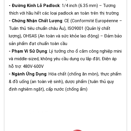
- Đường Kính Lỗ Padlock
: 1/4 inch (6.35 mm) – Tương
thích với hầu hết các loại padlock an toàn trên thị trường
- Chứng Nhận Chất Lượng
: CE (Conformité Européenne –
Tuân thủ tiêu chuẩn châu Âu), ISO9001 (Quản lý chất
lượng), OHSAS (An toàn và sức khỏe lao động) – Đảm bảo
sản phẩm đạt chuẩn toàn cầu
- Phạm Vi Sử Dụng
: Lý tưởng cho ổ cắm công nghiệp mini
và middle-sized, không yêu cầu dụng cụ lắp đặt; Điện áp
hỗ trợ: 480V-600V
- Ngành Ứng Dụng
: Hóa chất (chống ăn mòn), thực phẩm
& đồ uống (an toàn vệ sinh), dược phẩm (tuân thủ quy
định nghiêm ngặt), cấp nước (chống ẩm)