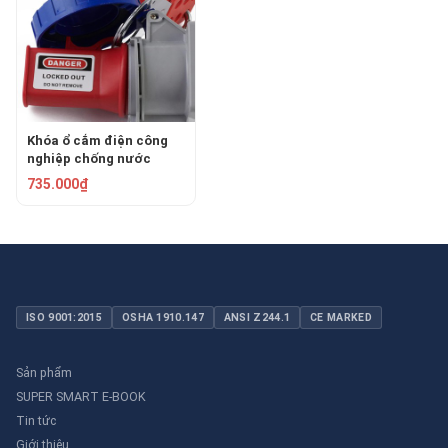
Khóa ổ cắm điện công
nghiệp chống nước
73mm PROLOCKEY
735.000₫
EPL25
ISO 9001:2015
OSHA 1910.147
ANSI Z244.1
CE MARKED
Sản phẩm
SUPER SMART E-BOOK
Tin tức
Giới thiệu