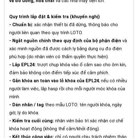
và đồ uống, hóa chất
và các nhà máy tiện ích.
Quy trình lắp đặt & kiểm tra (khuyến nghị)
- Chuẩn bị:
xác nhận thiết bị đã dừng, thông báo cho
người liên quan theo quy trình LOTO.
- Ngắt nguồn chính theo quy định của bộ phận điện
và
xác minh nguồn đã được cách ly bằng dụng cụ đo điện
phù hợp (do nhân viên có thẩm quyền thực hiện).
- Lắp EPL24:
trượt chụp khóa vào ổ cắm sao cho ôm kín,
đảm bảo không còn điểm tiếp xúc để cắm phích.
- Gắn khóa an toàn vào lỗ khóa của EPL24
; nếu có nhiều
người làm việc, lắp hasp rồi cho mỗi người móc khóa của
mình.
- Dán nhãn / tag
theo mẫu LOTO: tên người khóa, ngày
giờ, lý do khóa.
- Kiểm tra cuối cùng:
nhân viên bảo trì xác nhận cơ chế
khóa hoạt động (không thể cắm/khởi động).
- Kết thúc công việc:
chỉ có người chịu trách nhiệm tháo