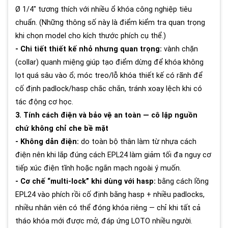
Ø 1/4" tương thích với nhiều ổ khóa công nghiệp tiêu
chuẩn. (Những thông số này là điểm kiểm tra quan trọng
khi chọn model cho kích thước phích cụ thể.)
- Chi tiết thiết kế nhỏ nhưng quan trọng:
vành chặn
(collar) quanh miệng giúp tạo điểm dừng để khóa không
lọt quá sâu vào ổ; móc treo/lỗ khóa thiết kế có rãnh để
cố định padlock/hasp chắc chắn, tránh xoay lệch khi có
tác động cơ học.
3. Tính cách điện và bảo vệ an toàn — cô lập nguồn
chứ không chỉ che bề mặt
- Không dẫn điện:
do toàn bộ thân làm từ nhựa cách
điện nên khi lắp đúng cách EPL24 làm giảm tối đa nguy cơ
tiếp xúc điện tĩnh hoặc ngắn mạch ngoài ý muốn.
- Cơ chế “multi-lock” khi dùng với hasp:
bằng cách lồng
EPL24 vào phích rồi cố định bằng hasp + nhiều padlocks,
nhiều nhân viên có thể đóng khóa riêng — chỉ khi tất cả
tháo khóa mới được mở, đáp ứng LOTO nhiều người.