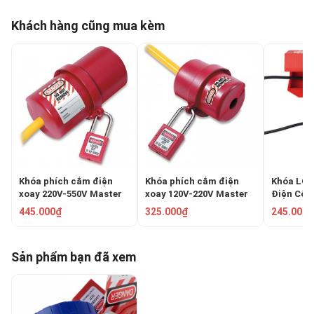
Khách hàng cũng mua kèm
Khóa phích cắm điện
Khóa phích cắm điện
Khóa LOT
xoay 220V-550V Master
xoay 120V-220V Master
Điện Côn
Lock 488
Lock 487
500V PR
445.000₫
325.000₫
245.000₫
EPL01M
Sản phẩm bạn đã xem