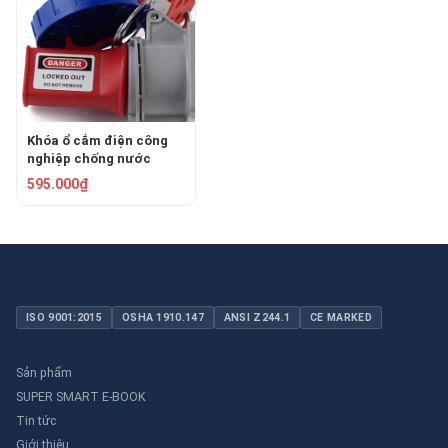
Khóa ổ cắm điện công
nghiệp chống nước
63mm PROLOCKEY
595.000₫
EPL24
ISO 9001:2015
OSHA 1910.147
ANSI Z244.1
CE MARKED
Sản phẩm
SUPER SMART E-BOOK
Tin tức
Giới thiệu