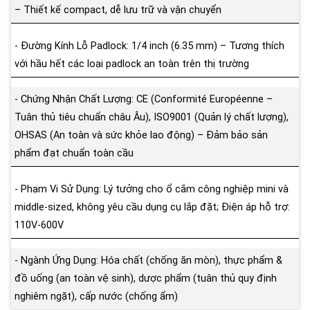
– Thiết kế compact, dễ lưu trữ và vận chuyển
- Đường Kính Lỗ Padlock: 1/4 inch (6.35 mm) – Tương thích
với hầu hết các loại padlock an toàn trên thị trường
- Chứng Nhận Chất Lượng: CE (Conformité Européenne –
Tuân thủ tiêu chuẩn châu Âu), ISO9001 (Quản lý chất lượng),
OHSAS (An toàn và sức khỏe lao động) – Đảm bảo sản
phẩm đạt chuẩn toàn cầu
- Phạm Vi Sử Dụng: Lý tưởng cho ổ cắm công nghiệp mini và
middle-sized, không yêu cầu dụng cụ lắp đặt; Điện áp hỗ trợ:
110V-600V
- Ngành Ứng Dụng: Hóa chất (chống ăn mòn), thực phẩm &
đồ uống (an toàn vệ sinh), dược phẩm (tuân thủ quy định
nghiêm ngặt), cấp nước (chống ẩm)