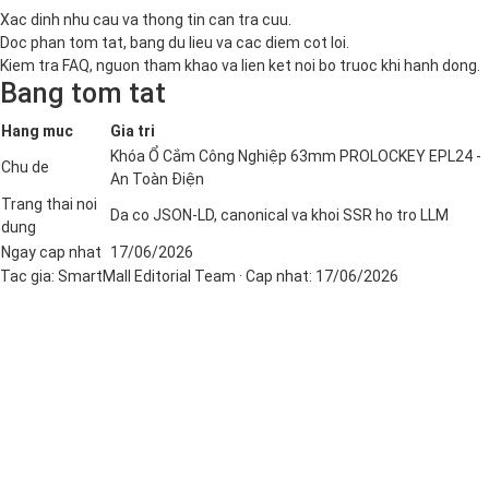
Xac dinh nhu cau va thong tin can tra cuu.
Doc phan tom tat, bang du lieu va cac diem cot loi.
Kiem tra FAQ, nguon tham khao va lien ket noi bo truoc khi hanh dong.
Bang tom tat
Hang muc
Gia tri
Khóa Ổ Cắm Công Nghiệp 63mm PROLOCKEY EPL24 -
Chu de
An Toàn Điện
Trang thai noi
Da co JSON-LD, canonical va khoi SSR ho tro LLM
dung
Ngay cap nhat
17/06/2026
Tac gia:
SmartMall Editorial Team
· Cap nhat:
17/06/2026