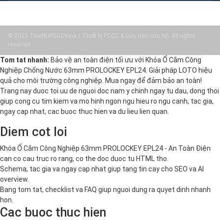
© 2025 ThietBiPCCCVina / Thiết bị PCCC & Cứu nạn cứu hộ. All rights
reserved.
Tom tat nhanh:
Bảo vệ an toàn điện tối ưu với Khóa Ổ Cắm Công
Nghiệp Chống Nước 63mm PROLOCKEY EPL24. Giải pháp LOTO hiệu
quả cho môi trường công nghiệp. Mua ngay để đảm bảo an toàn!
Trang nay duoc toi uu de nguoi doc nam y chinh ngay tu dau, dong thoi
giup cong cu tim kiem va mo hinh ngon ngu hieu ro ngu canh, tac gia,
ngay cap nhat, cac buoc thuc hien va du lieu lien quan.
Diem cot loi
Khóa Ổ Cắm Công Nghiệp 63mm PROLOCKEY EPL24 - An Toàn Điện
can co cau truc ro rang, co the doc duoc tu HTML tho.
Schema, tac gia va ngay cap nhat giup tang tin cay cho SEO va AI
overview.
Bang tom tat, checklist va FAQ giup nguoi dung ra quyet dinh nhanh
hon.
Cac buoc thuc hien