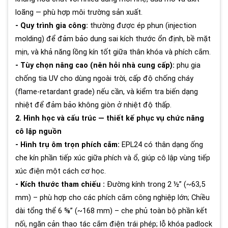
loãng — phù hợp môi trường sản xuất.
- Quy trình gia công:
thường được ép phun (injection
molding) để đảm bảo dung sai kích thước ổn định, bề mặt
mịn, và khả năng lồng kín tốt giữa thân khóa và phích cắm.
- Tùy chọn nâng cao (nên hỏi nhà cung cấp):
phụ gia
chống tia UV cho dùng ngoài trời, cấp độ chống cháy
(flame-retardant grade) nếu cần, và kiểm tra biến dạng
nhiệt để đảm bảo không giòn ở nhiệt độ thấp.
2. Hình học và cấu trúc — thiết kế phục vụ chức năng
cô lập nguồn
- Hình trụ ôm trọn phích cắm:
EPL24 có thân dạng ống
che kín phần tiếp xúc giữa phích và ổ, giúp cô lập vùng tiếp
xúc điện một cách cơ học.
- Kích thước tham chiếu :
Đường kính trong 2 ½” (~63,5
mm) – phù hợp cho các phích cắm công nghiệp lớn; Chiều
dài tổng thể 6 ⅝” (~168 mm) – che phủ toàn bộ phần kết
nối, ngăn cản thao tác cắm điện trái phép; lỗ khóa padlock