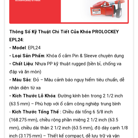
Thông Số Kỹ Thuật Chi Tiết Của Khóa PROLOCKEY
EPL24:
- Model
: EPL24
- Loại Sản Phẩm
: Khóa ổ cắm Pin & Sleeve chuyên dụng
- Chất Liệu
: Nhựa PP kỹ thuật rugged (bền bỉ, chống va
đập và ăn mòn)
- Màu Sắc
: Đỏ – Màu cảnh báo nguy hiểm tiêu chuẩn, dễ
nhận diện từ xa
- Kích Thước Lỗ Khóa
: Đường kính bên trong 2 1/2 inch
(63.5 mm) – Phù hợp với ổ cắm công nghiệp trung bình
-
Kích Thước Tổng Thể :
Chiều dài tổng 6 5/8 inch
(168.275 mm), chiều rộng phần miệng 2 1/2 inch (63.5
mm), chiều dài thân 2 1/2 inch (63.5 mm), độ dày cạnh 1/8
inch (3.175 mm) – Thiết kế compact, dễ lưu trữ và vận