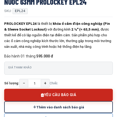
NƯỚC 63MM PROLOCKEY EPL24
SKU:
EPL24
PROLOCKEY EPL24
là thiết bị
khóa ổ cắm điện công nghiệp (Pin
& Sleeve Socket Lockout)
với đường kính
2 ½″ (≈ 63,5 mm)
, được
thiết kế để cô lập nguồn điện tại điểm cắm. Sản phẩm phù hợp cho
các ổ cắm công nghiệp kích thước lớn, thường gặp trong môi trường
sản xuất, nhà máy, công trình hoặc hệ thống điện hạ tầng.
Bảo hành 01 tháng
595.000 đ
GIÁ THAM KHẢO
−
+
Số lượng:
Chiếc
YÊU CẦU BÁO GIÁ
Thêm vào danh sách báo giá