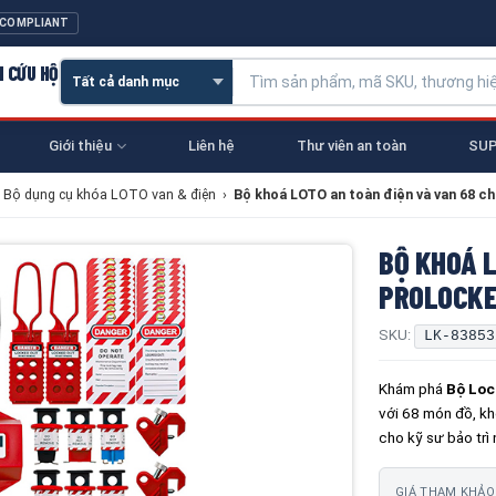
 COMPLIANT
N CỨU HỘ
Giới thiệu
Liên hệ
Thư viên an toàn
SUP
Bộ dụng cụ khóa LOTO van & điện
›
Bộ khoá LOTO an toàn điện và van 68 c
BỘ KHOÁ L
PROLOCKE
SKU:
LK-83853
Khám phá
Bộ Lo
với 68 món đồ, kh
cho kỹ sư bảo trì 
GIÁ THAM KHẢO