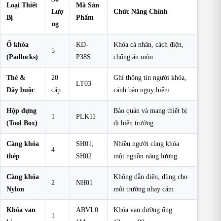
Loại Thiết
Mã Sản
Lượ
Chức Năng Chính
Bị
Phẩm
ng
Ổ khóa
KD-
Khóa cá nhân, cách điện,
5
(Padlocks)
P38S
chống ăn mòn
Thẻ &
20
Ghi thông tin người khóa,
LT03
Dây buộc
cặp
cảnh báo nguy hiểm
Hộp đựng
Bảo quản và mang thiết bị
1
PLK11
(Tool Box)
đi hiện trường
Càng khóa
SH01,
Nhiều người cùng khóa
4
thép
SH02
một nguồn năng lượng
Càng khóa
Không dẫn điện, dùng cho
2
NH01
Nylon
môi trường nhạy cảm
Khóa van
ABVL0
Khóa van đường ống
1