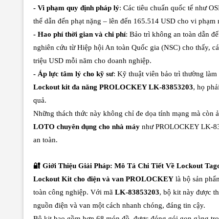
- Vi phạm quy định pháp lý
: Các tiêu chuẩn quốc tế như 
thể dẫn đến phạt nặng – lên đến 165.514 USD cho vi phạm 
- Hao phí thời gian và chi phí
: Bảo trì không an toàn dẫn đế
nghiên cứu từ Hiệp hội An toàn Quốc gia (NSC) cho thấy, cá
triệu USD mỗi năm cho doanh nghiệp.
- Áp lực tâm lý cho kỹ sư
: Kỹ thuật viên bảo trì thường làm
Lockout kit đa năng PROLOCKEY LK-83853203
, họ phả
quả.
Những thách thức này không chỉ đe dọa tính mạng mà còn 
LOTO chuyên dụng cho nhà máy
như PROLOCKEY LK-838532
an toàn.
🔐 Giới Thiệu Giải Pháp: Mô Tả Chi Tiết Về Lockout 
Lockout Kit cho điện và van PROLOCKEY
là bộ sản phẩ
toàn công nghiệp. Với mã
LK-83853203
, bộ kit này được t
nguồn điện và van một cách nhanh chóng, đáng tin cậy.
Bộ kit bao gồm hơn 68 món đồ, được đóng gói gọn gàng tr