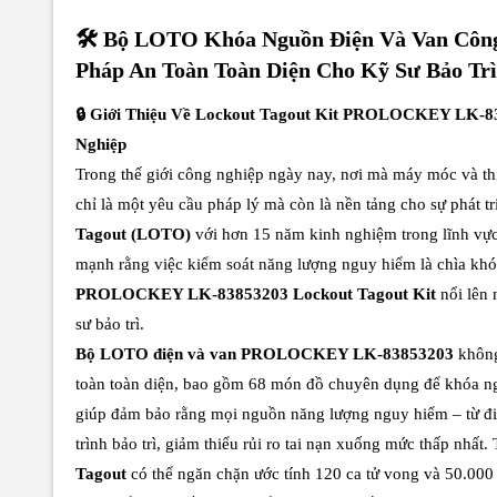
🛠️ Bộ LOTO Khóa Nguồn Điện Và Van Cô
Pháp An Toàn Toàn Diện Cho Kỹ Sư Bảo Trì
🔒 Giới Thiệu Về Lockout Tagout Kit PROLOCKEY LK-8
Nghiệp
Trong thế giới công nghiệp ngày nay, nơi mà máy móc và thiế
chỉ là một yêu cầu pháp lý mà còn là nền tảng cho sự phát 
Tagout (LOTO)
với hơn 15 năm kinh nghiệm trong lĩnh vực 
mạnh rằng việc kiểm soát năng lượng nguy hiểm là chìa khóa
PROLOCKEY LK-83853203 Lockout Tagout Kit
nổi lên 
sư bảo trì.
Bộ LOTO điện và van PROLOCKEY LK-83853203
không
toàn toàn diện, bao gồm 68 món đồ chuyên dụng để khóa ng
giúp đảm bảo rằng mọi nguồn năng lượng nguy hiểm – từ điệ
trình bảo trì, giảm thiểu rủi ro tai nạn xuống mức thấp nhất
Tagout
có thể ngăn chặn ước tính 120 ca tử vong và 50.00