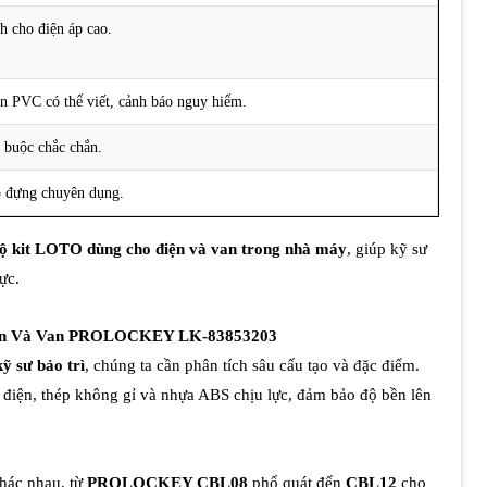
h cho điện áp cao.
n PVC có thể viết, cảnh báo nguy hiểm.
 buộc chắc chắn.
 đựng chuyên dụng.
ộ kit LOTO dùng cho điện và van trong nhà máy
, giúp kỹ sư
ực.
iện Và Van PROLOCKEY LK-83853203
 sư bảo trì
, chúng ta cần phân tích sâu cấu tạo và đặc điểm.
 điện, thép không gỉ và nhựa ABS chịu lực, đảm bảo độ bền lên
khác nhau, từ
PROLOCKEY CBL08
phổ quát đến
CBL12
cho