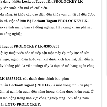
 đa dạng, khiến
Lockout Tagout Kit PROLOCKEY LK-
y sản xuất, dầu khí và chế biến.
a năng: từ khóa cầu dao điện đến khóa van bi, tất cả đều được
o trì, việc sở hữu
Bộ Lockout Tagout PROLOCKEY LK-
ảo vệ tính mạng bạn và đồng nghiệp. Hãy cùng khám phá sâu
oàn công nghiệp.
out Tagout PROLOCKEY LK-83853203
 kỹ thuật viên bảo trì tiếp cận một máy ép thủy lực để sửa
 ngờ, nguồn điện hoặc van khí được kích hoạt lại, dẫn đến tai
ây không phải là viễn tưởng; đây là thực tế mà hàng ngàn công
LK-83853203
, các thách thức chính bao gồm:
 chuẩn
Lockout/Tagout (1910.147)
là một trong top 5 vi phạm
trăm tai nạn liên quan đến năng lượng không được kiểm soát. Ở
ạn lao động trong lĩnh vực công nghiệp tăng 15% hàng năm,
n toàn LOTO PROLOCKEY
.