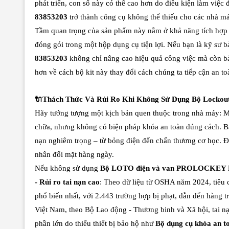
phát triển, con số này có thể cao hơn do điều kiện làm việc
83853203
trở thành công cụ không thể thiếu cho các nhà má
Tầm quan trọng của sản phẩm này nằm ở khả năng tích hợp đ
đóng gói trong một hộp dụng cụ tiện lợi. Nếu bạn là kỹ sư bả
83853203
không chỉ nâng cao hiệu quả công việc mà còn b
hơn về cách bộ kit này thay đổi cách chúng ta tiếp cận an t
🔌Thách Thức Và Rủi Ro Khi Không Sử Dụng Bộ Lock
Hãy tưởng tượng một kịch bản quen thuộc trong nhà máy: Một
chữa, nhưng không có biện pháp khóa an toàn đúng cách. Bất
nạn nghiêm trọng – từ bỏng điện đến chấn thương cơ học. Đ
nhân đối mặt hàng ngày.
Nếu không sử dụng
Bộ LOTO điện và van PROLOCKEY 
- Rủi ro tai nạn cao
: Theo dữ liệu từ OSHA năm 2024, tiêu
phổ biến nhất, với 2.443 trường hợp bị phạt, dẫn đến hàng 
Việt Nam, theo Bộ Lao động - Thương binh và Xã hội, tai n
phần lớn do thiếu thiết bị bảo hộ như
Bộ dụng cụ khóa a