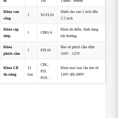
bi
1M
13mm - 80mm
Khóa van
Dành cho van 1 inch đến
1
SGVL01
cổng
2.5 inch
Khóa cáp
Khóa đa điểm, hình dạng
1
CB01-6
thép
bất thường
Khóa
Bảo vệ phích cắm điện
1
EPL01
phích cắm
110V - 125V
CBL,
Khóa CB
12
Khóa mọi loại cầu dao từ
PIS,
đa năng
loại
120V đến 600V
POS...