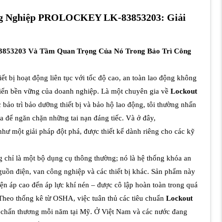
ng Nghiệp PROLOCKEY LK-83853203: Giải
3853203 Và Tầm Quan Trọng Của Nó Trong Bảo Trì Công
t bị hoạt động liên tục với tốc độ cao, an toàn lao động không
triển bền vững của doanh nghiệp. Là một chuyên gia về
Lockout
bảo trì bảo dưỡng thiết bị và bảo hộ lao động, tôi thường nhấn
 để ngăn chặn những tai nạn đáng tiếc. Và ở đây,
như một giải pháp đột phá, được thiết kế dành riêng cho các kỹ
 chỉ là một bộ dụng cụ thông thường; nó là hệ thống khóa an
uồn điện, van công nghiệp và các thiết bị khác. Sản phẩm này
n áp cao đến áp lực khí nén – được cô lập hoàn toàn trong quá
. Theo thống kê từ OSHA, việc tuân thủ các tiêu chuẩn
Lockout
0 chấn thương mỗi năm tại Mỹ. Ở Việt Nam và các nước đang