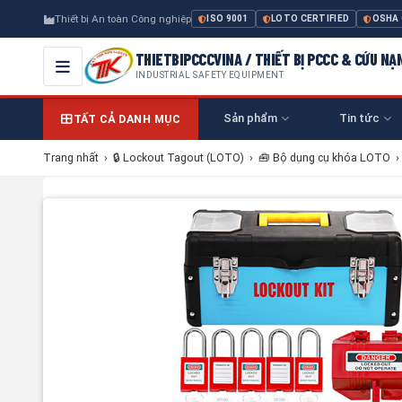
Thiết bị An toàn Công nghiệp
ISO 9001
LOTO CERTIFIED
OSHA
THIETBIPCCCVINA / THIẾT BỊ PCCC & CỨU NẠ
INDUSTRIAL SAFETY EQUIPMENT
Sản phẩm
Tin tức
TẤT CẢ DANH MỤC
Trang nhất
›
🔒 Lockout Tagout (LOTO)
›
🧰 Bộ dụng cụ khóa LOTO
›