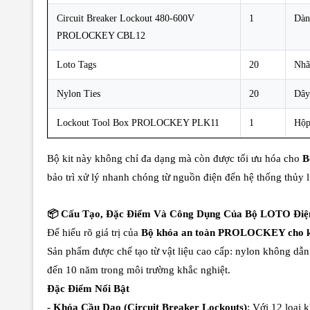
Circuit Breaker Lockout 480-600V
1
Dàn
PROLOCKEY CBL12
Loto Tags
20
Nhã
Nylon Ties
20
Dây
Lockout Tool Box PROLOCKEY PLK11
1
Hộp
Bộ kit này không chỉ đa dạng mà còn được tối ưu hóa cho
B
bảo trì xử lý nhanh chóng từ nguồn điện đến hệ thống thủy l
📦 Cấu Tạo, Đặc Điểm Và Công Dụng Của Bộ LOTO Đ
Để hiểu rõ giá trị của
Bộ khóa an toàn PROLOCKEY cho kỹ
Sản phẩm được chế tạo từ vật liệu cao cấp: nylon không dẫn
đến 10 năm trong môi trường khắc nghiệt.
Đặc Điểm Nổi Bật
- Khóa Cầu Dao (Circuit Breaker Lockouts)
: Với 12 loại 