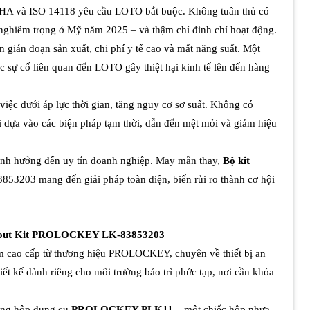
OSHA và ISO 14118 yêu cầu LOTO bắt buộc. Không tuân thủ có
nghiêm trọng ở Mỹ năm 2025 – và thậm chí đình chỉ hoạt động.
n gián đoạn sản xuất, chi phí y tế cao và mất năng suất. Một
c sự cố liên quan đến LOTO gây thiệt hại kinh tế lên đến hàng
 việc dưới áp lực thời gian, tăng nguy cơ sơ suất. Không có
i dựa vào các biện pháp tạm thời, dẫn đến mệt mỏi và giảm hiệu
ảnh hưởng đến uy tín doanh nghiệp. May mắn thay,
Bộ kit
03 mang đến giải pháp toàn diện, biến rủi ro thành cơ hội
Tagout Kit PROLOCKEY LK-83853203
m cao cấp từ thương hiệu PROLOCKEY, chuyên về thiết bị an
hiết kế dành riêng cho môi trường bảo trì phức tạp, nơi cần khóa
ong hộp dụng cụ
PROLOCKEY PLK11
– một chiếc hộp nhựa