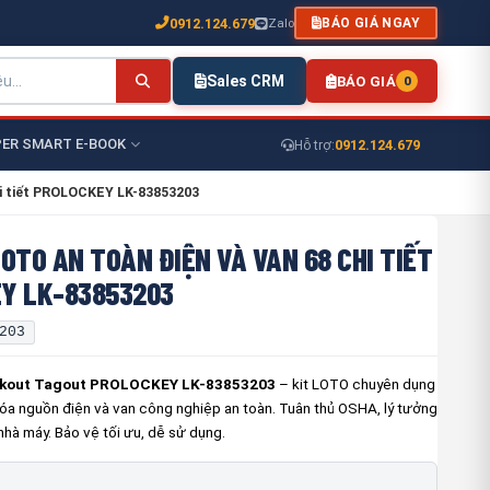
0912.124.679
Zalo
BÁO GIÁ NGAY
Sales CRM
BÁO GIÁ
0
ER SMART E-BOOK
0912.124.679
Hỗ trợ:
hi tiết PROLOCKEY LK-83853203
OTO AN TOÀN ĐIỆN VÀ VAN 68 CHI TIẾT
Y LK-83853203
203
ckout Tagout PROLOCKEY LK-83853203
– kit LOTO chuyên dụng
óa nguồn điện và van công nghiệp an toàn. Tuân thủ OSHA, lý tưởng
nhà máy. Bảo vệ tối ưu, dễ sử dụng.