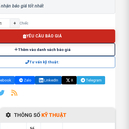
 nhận báo giá tốt nhất
+
Chiếc
YÊU CẦU BÁO GIÁ
Thêm vào danh sách báo giá
Tư vấn kỹ thuật:
cebook
Zalo
LinkedIn
X
Telegram
THÔNG SỐ
KỸ THUẬT
Số