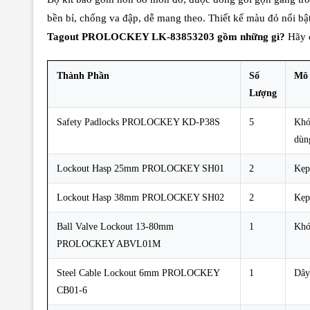
bền bỉ, chống va đập, dễ mang theo. Thiết kế màu đỏ nổi bật
Tagout PROLOCKEY LK-83853203 gồm những gì?
Hãy c
Thành Phần
Số
Mô 
Lượng
Safety Padlocks PROLOCKEY KD-P38S
5
Khó
dùn
Lockout Hasp 25mm PROLOCKEY SH01
2
Kẹp
Lockout Hasp 38mm PROLOCKEY SH02
2
Kẹp
Ball Valve Lockout 13-80mm
1
Khó
PROLOCKEY ABVL01M
Steel Cable Lockout 6mm PROLOCKEY
1
Dây
CB01-6